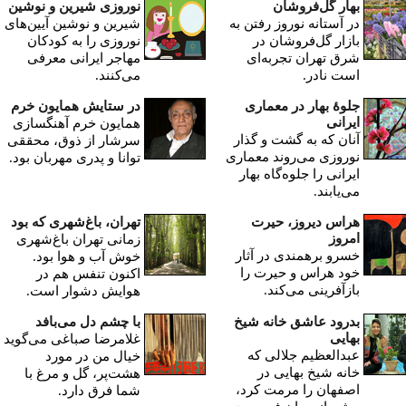
بهار گل‌فروشان
نوروزی شیرین و نوشین
در آستانه نوروز رفتن به
شیرین و نوشین آیین‌های
بازار گل‌فروشان در
نوروزی را به کودکان
شرق تهران تجربه‌ای
مهاجر ایرانی معرفی
است نادر.
می‌کنند.
جلوۀ بهار در معماری
در ستایش همایون خرم
ایرانی
همایون خرم آهنگسازی
آنان که به گشت و گذار
سرشار از ذوق، محققی
نوروزی می‌روند معماری
توانا و پدری مهربان بود.
ایرانی را جلوه‌گاه بهار
می‌یابند.
هراس دیروز، حیرت
تهران، باغ‌شهری که بود
امروز
زمانی تهران باغ‌شهری
خسرو برهمندی در آثار
خوش آب و هوا بود.
خود هراس و حیرت را
اکنون تنفس هم در
بازآفرینی می‌کند.
هوایش دشوار است.
بدرود عاشق خانه شیخ
با چشم دل می‌بافد
بهایی
غلامرضا صباغی می‌گوید
عبدالعظیم جلالی که
خیال من در مورد
خانه شیخ بهایی در
هشت‌پر، گل و مرغ با
اصفهان را مرمت کرد،
شما فرق دارد.