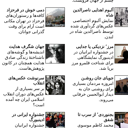
چشم از جهان فروبست.
آلبوم اهدایی ناصرالدین
دمی خوش در فرحزاد
شاه
کافه‌ها و رستوران‌های
نمایش آلبوم اختصاصی
فرحزاد در تهران مکانی
عکس‌های گردآوری شده
است آرام برای وقت
توسط ناصرالدین شاه در
گذرانی جوانان.
لندن.
مرز٬ نزدیکی یا جدایی
جهان شگرف هدایت
در جشنواره ایرانیان در
اندیشه‌ها و گوشه‌های
ادینبورگ نمایشگاهی
ناشناختۀ زندگی صادق
برای شناخت قلمرو مرز
هدایت همچنان در کانون
برپا شد.
پژوهش‌هاست.
جویای جان روشـن
سرنوشت عکس‌های
انقلاب
امروزه مردمان بسیاری
بر سر بسياری از
برای روشنی جان به
عکس‌های دوران انقلاب
دیدار ابوالحسن خرقانی
اسلامی ايران چه آمده
می‌روند.
‌است؟
بجنوردی٬ از سرب تا
جشنواره ایرانی در
شفق
ادینبورگ
محمد کاظم موسوی
جشنواره ایرانیان