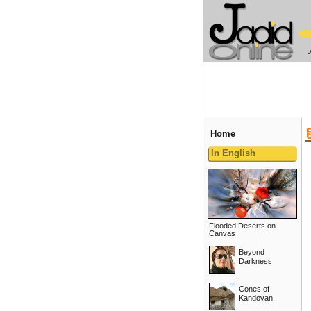
Home
In English
Flooded Deserts on
Canvas
Beyond
Darkness
Cones of
Kandovan