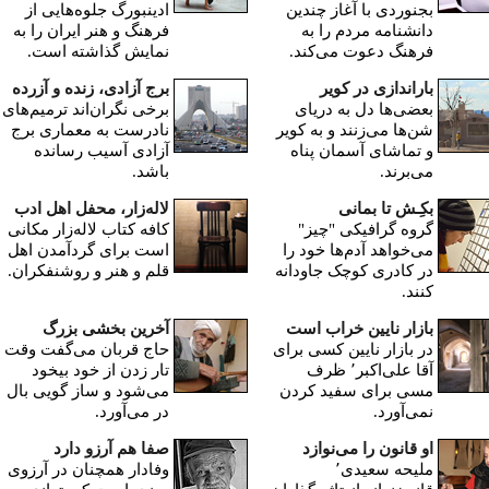
بجنوردی با آغاز چندین
ادینبورگ جلوه‌هایی از
دانشنامه مردم را به
فرهنگ و هنر ایران را به
فرهنگ دعوت می‌کند.
نمایش گذاشته است.
باراندازی در کویر
برج آزادی، زنده و آزرده
بعضی‌ها دل به دریای
برخی نگران‌اند ترمیم‌های
شن‌ها می‌زنند و به کویر
نادرست به معماری برج
و تماشای آسمان پناه
آزادی آسیب رسانده
می‌برند.
باشد.
بکِـش تا بمانی
لاله‌زار، محفل اهل ادب
گروه گرافیکی "چیز"
کافه کتاب لاله‌زار مکانی
می‌خواهد آدم‌ها خود را
است برای گردآمدن اهل
در کادری کوچک جاودانه
قلم و هنر و روشنفکران.
کنند.
بازار نایین خراب است
آخرین بخشی بزرگ
در بازار نایین کسی برای
حاج قربان مى‌گفت وقت
آقا علی‌اکبر٬ ظرف
تار زدن از خود بیخود
مسی برای سفید کردن
می‌شود و ساز گویی بال
نمی‌آورد‫.‬
در می‌آورد.
او قانون را می‌نوازد
صفا هم آرزو دارد‬
ملیحه سعیدی٬
وفادار همچنان در آرزوی