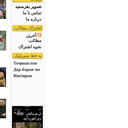
تصویر بفرستید
تماس با ما
درباره ما
اشتراک مطالب
آخرین
مطالب
نحوه اشتراک
به خط سیریلیک
Тоҷикистон
Дар бораи мо
Иштирок