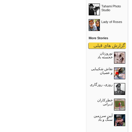
Tahami Photo
Studio
Lady of Roses
More Stories
گزارش های قبلی
نوروزتان
خجسته باد
نقاش شکیبایی
و عصيان
روزی، روزگاری
خطرکاران
ایـرانی
آیین سرزمین
سنگ و باد