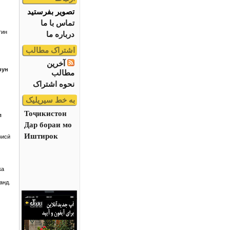
تصویر بفرستید
تماس با ما
тин
درباره ما
اشتراک مطالب
آخرین
фун
مطالب
نحوه اشتراک
به خط سیریلیک
Тоҷикистон
л
Дар бораи мо
Иштирок
висӣ
ка
анд.