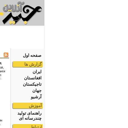
صفحه اول
д
گزارش ها
рӣ,
ایران
анги
р
افغانستان
.
تاجیکستان
جهان
آرشیو
آموزش
راهنمای تولید
چندرسانه ای
ин
а
ارتباط