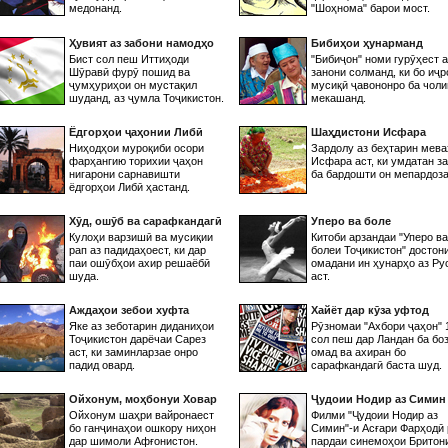
медонанд.
"Шоҳнома" барои мост.
Ҳувият аз забони намодҳо
Бибиҳои ҳунарманд
Бист сол пеш Иттиҳоди
"Бибиҷон" номи гурӯҳест а
Шӯравӣ фурӯ пошид ва
занони солманд, ки бо иҷр
ҷумҳуриҳои он мустақил
мусиқӣ ҷавононро ба чол
шуданд, аз ҷумла Тоҷикистон.
мекашанд.
Ёдгорҳои ҷаҳонии Либӣ
Шаҳдистони Исфара
Ниҳодҳои муроқиби осори
Зардолу аз беҳтарин мева
фарҳангию торихии ҷаҳон
Исфара аст, ки умдатан з
нигарони сарнавишти
ба бардошти он мепардоза
ёдгорҳои Либӣ ҳастанд.
Хӯд, ошӯб ва сарафкандагӣ
Уперо ва боле
Кулоҳи варзишӣ ва мусиқии
Китоби арзандаи "Уперо ва
рап аз падидаҳоест, ки дар
болеи Тоҷикистон" достон
паи ошӯбҳои ахир решаёбӣ
омадани ин ҳунарҳо аз Ру
шуда.
аст.
Аждаҳои зебои хуфта
Хайёт дар кӯза уфтод
Яке аз зеботарин диданиҳои
Рӯзномаи "Ахбори ҷаҳон" 
Тоҷикистон дарёчаи Сарез
сол пеш дар Ландан ба бо
аст, ки заминларзае онро
омад ва ахиран бо
падид овард.
сарафкандагӣ баста шуд.
Ойхонум, моҳбонуи Ховар
Ҷудоии Нодир аз Симин
Ойхонум шаҳри вайронаест
Филми "Ҷудоии Нодир аз
бо ганҷинаҳои ошкору ниҳон
Симин"-и Асғари Фарҳодӣ 
дар шимоли Афғонистон.
пардаи синемоҳои Бритон