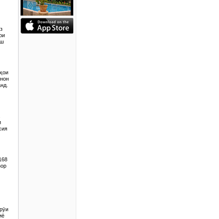
з
ои
иш
ҳои
анон
нд.
и
сия
168
зор
рӯи
иё