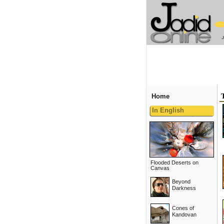
Home
In English
Flooded Deserts on
Canvas
Beyond
Darkness
Cones of
Kandovan