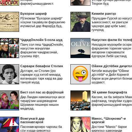
фаромӯшнашуданист.
Теҳрон буд
Бухорои шариф
Кимиёи рангҳо
Рўзномаи "Бухорои шариф"
Прукудин-Гурскӣ аз нахус
хоҳони таҳаввули фарҳангию
ъаккосонест, ки рангҳои
иҷтимоъӣ дар Фарорўд буд.
ҷаҳонро дар қоби ъакс
гунҷонд.
ҶадидОнлойн 5-сола шуд
Нахустин филм бо теле
Панҷ сол пеш ҶадидОнлойн,
Ниҳодҳои муроқиби осори
нахустин маҷаллаи
фарҳангию торихии ҷаҳон
фарҳангии чандрасонаӣ,
нигарони сарнавишти
гушоиш ёфт.
ёдгорҳои Либӣ ҳастанд.
Сарвари бевафои Столин
Ойини дӯстёбии диҷито
Духтаре, ки Столин ӯро
Китоби маъруфи "Ойини
сарвари худ хитоб мекард,
дӯстёбӣ"-и Дейл Корнегӣ
ватанашро тарк кард ва дар
барои асри диҷитол бозна
танҳоӣ мурд.
шудааст.
Бист сол пас аз фурӯпошӣ
Эй қавми баҳаҷрафта
Дар Ландан намоишгоҳи аксе
Касоне, ки ба зиёрати Мак
тирарӯзии шаҳрвандони
рафтаанд, таҷрубаи худро
Шӯравии пешинро нишон
фаромӯшношуданӣ медон
медиҳад.
Вожгунагӣ дар
Манос, “Шоҳнома”-и
пасонавгароӣ
қирғизӣ
Пасонавгароиро чархиш ба
Достони "Манос" барои
сӯи хурда-ривоятҳо
қирғизҳо ҳамонанди