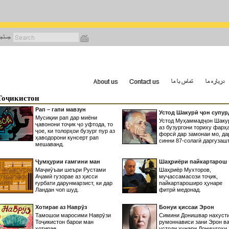
رفتن
به
محتوای
اصلی
Тоҷикистон
Рап – гапи мавзун
Устод Шакурӣ ҷон супур
Мусиқии рап дар миёни
Устод Муҳаммадҷон Шаку
ҷавонони тоҷик ҷо уфтода, то
аз бузургони ториху фарҳ
ҷое, ки толорҳои бузург пур аз
форсӣ дар замонаи мо, да
ҳаводорони кунсерт рап
синни 87-солагӣ даргузашт
мешаванд.
Ҷумҳурии ғамгини ман
Шаҳриёри пайкартарош
Маҷмӯъаи шеъри Рустами
Шаҳриёр Мухторов,
Аҷамӣ гузорае аз ҳисси
муҷассамасози тоҷик,
ғурбати дарунмарзист, ки дар
пайкартароширо ҳунаре
Ландан чоп шуд.
фитрӣ медонад.
Хотирае аз Наврӯз
Бонуи қиссаи Эрон
Тамошои маросими Наврӯзи
Симини Донишвар нахуст
Тоҷикистон барои ман
румоннависи зани Эрон в
хотирае
устоди ҳунари Донишгоҳи