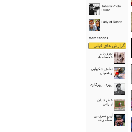
Tahami Photo
Studio
Lady of Roses
More Stories
گزارش های قبلی
نوروزتان
خجسته باد
نقاش شکیبایی
و عصيان
روزی، روزگاری
خطرکاران
ایـرانی
آیین سرزمین
سنگ و باد