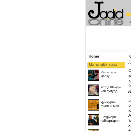
Home
Д
Матолиби тоза
О
Рап – гапи
к
мавзун
ҳ
б
Устод Шакурӣ
д
ҷон супурд
п
р
Ҷумҳурии
б
ғамгини ман
к
А
Шаҳриёри
т
пайкартарош
ҳ
ё