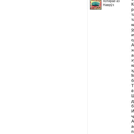
Хотирае аз
К
Наврӯз
р
т
т
к
ӯ
и
о
А
х
а
х
к
ҳ
М
б
Т
ё
Ш
д
б
И
ҷ
А
а
п