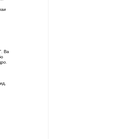
маи
. Ва
бо
дро.
ид,