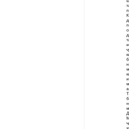
ш
т
п
К
д
п
с
д
т
и
ҷ
к
б
н
м
к
и
м
а
Т
б
н
м
Д
М
ҷ
х