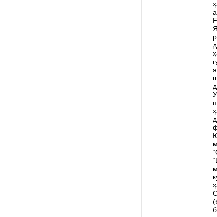
ҳ
а
F
Я
р
д
ҳ
г
я
ш
д
У
п
ҳ
д
ф
Ю
м
“
“
м
к
ҳ
О
(
б