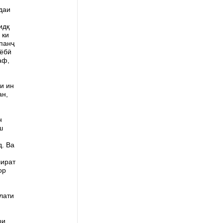
даи
идқ
 ки
 панҷ
тёбӣ
аф,
и ин
ан,
н
ш
. Ва
шират
ор
лати
ри