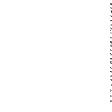
д
к
“
“
м
н
(
Н
н
д
б
з
М
м
Б
ҳ
к
и
H
D
2
S
2