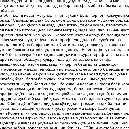
ахси муддаъӣ то чи андоза рост ё дурӯғ мегӯяд. Танишҳои маҷозӣ
анҳо коре, ки мекунанд, афзудан бар шикофи миёни паём ва гиран
аём аст.
итоби ҷадид изъон мекунад, ки ин сухани Дейл Корнегӣ ҳамчунон с
орад: “Сарукор доштан бо одамон шояд сахттарин мушкиле бошад,
ешорӯи шумо қарор мегирад”. Дар воқеъ, ҳамон усуле, ки ҳафтоду
ол пеш дар китоби Дейл Корнегӣ матраҳ шуда буд, дар “Ойини дӯс
ар асри диҷитол” ҳам ҷо хуш кардааст: изҳори алоқа ба алоиқи тар
абассуму хушрӯӣ, ҳифзи номи тараф, гӯш додан ба суҳбатҳо ва
стидлолоти ӯ ва баррасии мавзӯъоти мавриди таваҷҷуҳи тараф аз
умлаи бахшҳои китоби ҷадид ҳам ҳастанд. Бо ин тафовут, ки тадвин
итоб бо таваҷҷуҳ ба ниёзҳои асри диҷитол сурат гирифта ва, масал
арои илқои табассуму хушрӯӣ дар дунёи маҷозӣ, ки отифа
амешиносад, тавсия мешавад, ки ҳар чи бештар аз шаклакҳои
утабассими маҷозӣ (emoticon) истифода кунем. Бино ба андарзи и
итоб, дар ҷаҳони маҷозӣ ҳам ҳаргиз ба касе набояд гуфт, ки сухана
штибоҳ буда, балки бо мулоҳизаи эҳтироми он шахс дидгоҳи
утафовити худро бояд сирфан ба унвони назари як фард баён кард
гар мутаваҷҷеҳи иштибоҳ худ шудаем, бедиранг пӯзиш бихоҳем.
арафи суҳбат, чи дар ҷаҳони маҷозӣ ва чи ҷаҳони воқеъӣ, аз муъо
ардоште мусбат ё манфӣ ҳосил мекунад ва бардошти хунсое дар к
ест. Ойини дӯстёбии ҷадид ҳам кӯшидааст роҳҳои эҷоди бардошти
усбат дар тарафи муқобили гуфтугузори маҷозиро баён кунад.
ейл Корнегӣ, ки худ бархоста аз миёни мардуми одӣ ва бенавои иё
иссурӣ дар Омрико буд, забоне одӣ ва мутаъориф дошт ва китоби
аҳонгири ӯ ҷунг (маҷмӯъа)-е аз суханрониҳои маъмулиаш буд. Бар
илофи забони вораста ва заминии Корнегӣ, “Ойини дӯстёбӣ дар ас