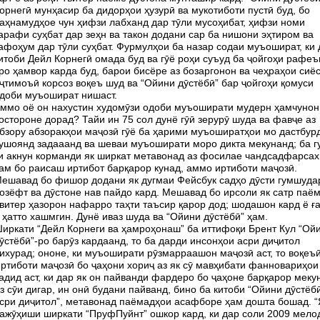
орнегӣ мунҳасир ба дидорҳои ҳузурӣ ва мукотиботи пустӣ буд, бо
аҳнамудҳое чун ҳифзи лабханд дар тӯли мусоҳибат, ҳифзи номи
арафи суҳбат дар зеҳн ва такон додани сар ба нишони эҳтиром ва
афоҳум дар тӯли суҳбат. Фурмулҳои ба назар содаи муъошират, ки 
итоби Дейл Корнегӣ омада буд ва гӯё роҳи суъуд ба ҷойгоҳи рафеъ
ро ҳамвор карда буд, барои бисёре аз бозаргонон ва чеҳраҳои сиё
ҷтимоъӣ корсоз воқеъ шуд ва “Ойини дӯстёбӣ” бар ҷойгоҳи қомуси
доби муъошират нишаст.
ммо оё он нахустин худомӯзи одоби муъоширати мудерн ҳамчунон
остороне дорад? Тайи ин 75 сол дунё гӯӣ зерурӯ шуда ва фавҷе аз
бзору абзоракҳои маҷозӣ гӯё ба ҳарими муъоширатҳои мо дастбур
ушоянд задааанд ва шеваи муъоширати моро дикта мекунанд; ба г
и акнун корманди як ширкат метавонад аз фосилае чандсадфарсах
ам бо раисаш иртибот барқарор кунад, аммо иртиботи маҷозӣ.
ешавад бо фишор додани як дугмаи Фейсбук садҳо дӯсти гумшуда
озёфт ва дӯстоне нав пайдо кард. Мешавад бо ирсоли як сатр паё
витер ҳазорон нафарро таҳти таъсир қарор дод; шодашон кард ё ғ
 ҳатто хашмгин. Дунё иваз шуда ва “Ойини дӯстёбӣ” ҳам.
иркати “Дейл Корнеги ва ҳамроҳонаш” ба иттифоқи Брент Кул “Ой
ӯстёбӣ”-ро барӯз кардаанд, то ба дарди инсонҳои асри диҷитол
ихурад; ононе, ки муъоширати рӯзмарраашон маҷозӣ аст, то воқеъӣ
ртиботи маҷозӣ бо ҷаҳони хориҷ аз як сӯ мавҳибати фанновариҳои
адид аст, ки дар як он пайванди фардеро бо ҷаҳоне барқарор меку
з сӯи дигар, ин онӣ будани пайванд, бино ба китоби “Ойини дӯстёб
сри диҷитол”, метавонад паёмадҳои асафборе ҳам дошта бошад. “
ажӯҳиши ширкати “ПруфПуйнт” ошкор кард, ки дар соли 2009 мело