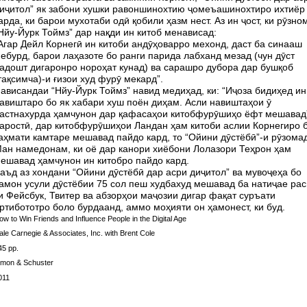
иҷитол” як забони хушки равоншинохтию ҷомеъашинохтиро ихтиёр
арда, ки барои мухотаби одӣ қобили ҳазм нест. Аз ин ҷост, ки рӯзно
Нйу-Йурк Тоймз” дар нақди ин китоб менависад:
Агар Дейл Корнегӣ ин китоби андӯҳоварро мехонд, даст ба синааш
ебурд, барои лаҳазоте бо ранги парида лабханд мезад (чун дӯст
адошт дигаронро нороҳат кунад) ва сарашро дубора дар бушқоб
тақсимча)-и ғизои худ фурӯ мекард”.
ависандаи “Нйу-Йурк Тоймз” навид медиҳад, ки: “Иҷоза бидиҳед ин
авиштаро бо як хабари хуш поён диҳам. Асли навиштаҳои ӯ
астнахурда ҳамчунон дар қафасаҳои китобфурӯшиҳо ёфт мешавад”
аростӣ, дар китобфурӯшиҳои Ландан ҳам китоби аслии Корнегиро 
аҳмати камтаре мешавад пайдо кард, то “Ойини дӯстёбӣ”-и рӯзома
ан намедонам, ки оё дар канори хиёбони Лолазори Теҳрон ҳам
ешавад ҳамчунон ин китобро пайдо кард.
аъд аз хондани “Ойини дӯстёбӣ дар асри диҷитол” ва мувоҷеҳа бо
амон усули дӯстёбии 75 сол пеш худбахуд мешавад ба натиҷае рас
и Фейсбук, Твитер ва абзорҳои маҷозии дигар фақат суръати
ртибототро боло бурдаанд, аммо моҳияти он ҳамонест, ки буд.
ow to Win Friends and Influence People in the Digital Age
ale Carnegie & Associates, Inc. with Brent Cole
45 pp.
imon & Schuster
011