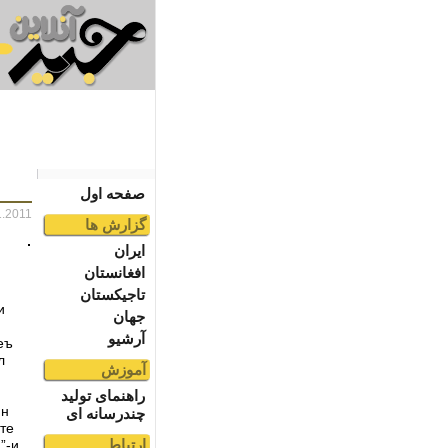
صفحه اول
1.2011
گزارش ها
ایران
افغانستان
تاجیکستان
и
جهان
آرشیو
еъ
л
آموزش
راهنمای تولید
ин
چندرسانه ای
те
ارتباط
”-и