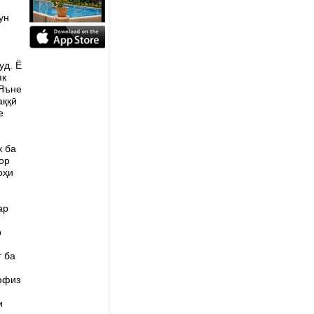
ун
уд. Ё
як
 Яъне
аққӣ
е
к ба
ор
оҳи
ар
р
г ба
ффиз
и