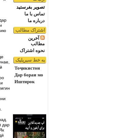
تصویر بفرستید
تماس با ما
дар
درباره ما
и
اشتراک مطالب
сию
آخرین
مطالب
نحوه اشتراک
де
به خط سیریلیک
унае,
ӣ
Тоҷикистон
Дар бораи мо
ро
Иштирок
ми
амгин
ини
.
над.
ӣ дар
Як
дӣ