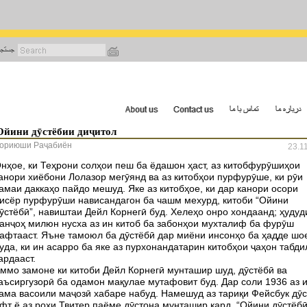
رفتن
به
محتوای
اصلی
Ойини дӯстёбии диҷитол
ориюши Раҷабиён
23.1
нҳое, ки Теҳрони солҳои пеш ба ёдашон ҳаст, аз китобфурӯшиҳои
анори хиёбони Лолазор мегӯянд ва аз китобҳои пурфурӯше, ки рӯи
амаи даккаҳо пайдо мешуд. Яке аз китобҳое, ки дар канори осори
исёр пурфурӯши нависандагон ба чашм мехурд, китоби “Ойини
ӯстёбӣ”, навиштаи Дейл Корнегӣ буд. Хелеҳо онро хондаанд; ҳудуд
анҷоҳ милюн нусха аз ин китоб ба забонҳои мухталиф ба фурӯш
афтааст. Яъне тамоюл ба дӯстёбӣ дар миёни инсонҳо ба ҳадде шо
уда, ки ин асарро ба яке аз пурхонандатарин китобҳои ҷаҳон табди
ардааст.
ммо замоне ки китоби Дейл Корнегӣ мунташир шуд, дӯстёбӣ ва
аъсиргузорӣ ба одамон мақулае мутафовит буд. Дар соли 1936 аз 
ама васоили маҷозӣ хабаре набуд. Намешуд аз тариқи Фейсбук дӯс
фт ё аз роҳи Твитер паёме дӯстона мунташир кард. “Ойини дӯстёбӣ