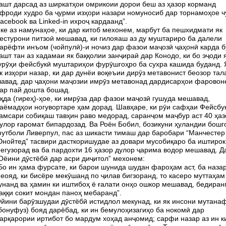
ашт дарсад аз ширкатҳои омрикоии дорои беш аз ҳазор корманд
фроди худро ба ҷурми изҳори назари номуносиб дар торнамоҳое ч
acebook ва Linked-in ихроҷ кардаанд”.
ке аз намунаҳое, ки дар китоб мехонем, марбут ба пешхидмати як
естурони питзоӣ мешавад, ки гилояаш аз ду муштариро ба далели
арёфти инъом (чойпулӣ)-и ночиз дар фазои маҷозӣ ҷаҳонӣ карда б
ашт тан аз хадамаи як баққолии занҷираӣ дар Конодо, ки бо эҷоди 
урӯҳи фейсбукӣ муштариҳои фурӯшгоҳро ба сухра кашида буданд.
к изҳори назар, ки дар дунёи воқеъии дирӯз метавонист беозор тал
авад, дар ҷаҳони маҷозии имрӯз метавонад дардисарҳои фаровон
ар пай дошта бошад.
қда (гиреҳ)-ҳое, ки имрӯза дар фазои маҷозӣ гушуда мешавад,
аёмадҳои ногувортаре ҳам дорад. Шавҳаре, ки рӯи сафҳаи Фейсбу
амсари собиқаш тавҳин раво медорад, саранҷом маҷбур аст 40 ҳаз
улор ғаромат бипардозад. Ва Роён Бобил, бозикуни ҳуландии бошг
утболи Ливерпул, пас аз шикасти тимаш дар баробари “Манчестер
нойтед” тасвири дасткоришудае аз довари мусобиқаро ба иштирок
егузорад ва ба пардохти 16 ҳазор дулор ҷарима водор мешавад. Д
Оёини дӯстёбӣ дар асри диҷитол” мехонем:
Бо ин ҳама фурсате, ки барои шунида шудан фароҳам аст, ба наза
еояд, ки бисёре мекӯшанд по ҷилав бигзоранд, то касеро муттаҳам
унанд ва ҳамин ки иштибоҳ ё ғалати онҳо ошкор мешавад, бедиран
аққи сокит мондан паноҳ мебаранд”.
йини барӯзшудаи дӯстёбӣ истидлол мекунад, ки як инсони мутана
бонуфуз) бояд дарёбад, ки ин бемулоҳизагиҳо ба нокомӣ дар
арқарории иртибот бо мардум хоҳад анҷомид; сарфи назар аз ин к