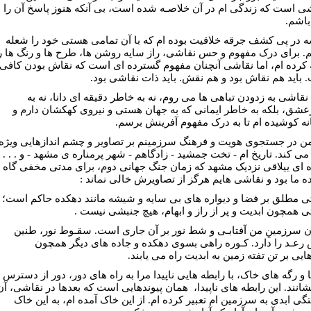
 است که زندگی ام در آن خلاصـه شده است، بی آنکه هنوز پاسخ آن را
باشم.
 در پی کشف جرقه خلاقیت بوده ام که با آن تمامی هستی خود را شعله
م. برای درک مفهوم و حس نقاشی، راز سایه روشن ها، طرح ها و رنگ ها ر
 کرده ام، اما نقاشی آنچنان مفهوم گسترده ای است که نقاش بودن کافی
 باید هم نقاش بود و هم نقش. باید ذات نقاشی بود.
نقاشی به زدودن تباهی ها می روم، نه به خاطر دقیقه ای دانا، نه به
شق، بلکه به خاطر ایمانی که به جهان هستی و نیروی کهکشان دارم و
نه کوشیده ام تا به درک مفهوم آفرینش برسم.
من در جستجوی هویت و فرهنگ سرزمینم بر تصاویر و چشم اندازهایی ویژه
می کند. تاریخ ام - تخت جمشید - زادگاهم - شهر پرمناره ی مشهد - و . . . 
 ای ییلاقی نزدیک مشهد که زمان جنگ جهانی دوم، برای مدتی مخفی گاه
ده ما بود و نقاشی هایم هرگز از تصاویرش خالی نماند :
 مطلق بر فضا و دیواره های بی سایه و شیشه مانند دهکده حاکم است؛
 همچون ابدیت و پر از راز و ابهام، هیچ جنبشی نیست .
 سرزمینِ من آفتابـی و شط نور بر آن جاری است. سقـوط نور، طنین
رعـد را دارد. کـوره راهی بسوی دهکده و جاده های دیگر همچون
یی بر تن تفته زمین به ابدیت راه می یابند.
 و رگه های خاک، با رابطه هایی ناپیدا مرا به راه های دور، دور از دسترس
نند. این رابطه های ناپیدا،
همان پیوندهایی است که بعدها در نقاشی، آن
گی ابدی به سرزمین ام تعبیر کرده ام. از این خاک آمده ام، به این خاک