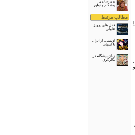
پری صابری،
پیشگام و نوآور
مطالب مرتبط
ا
قفل هاى پرويز
تناولى
اويسى، از ايران
تا اسپانيا
زنان پیشگام در
نگارگری
،
و