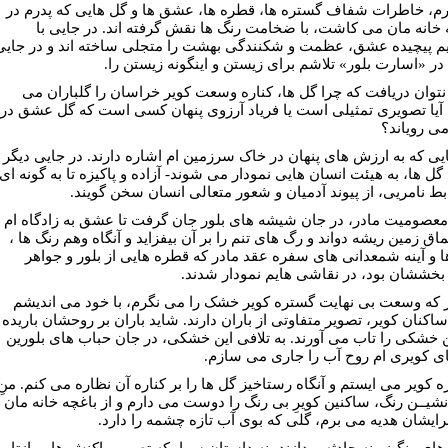
ارم، خاطرات شفاف گستره ها، قطره ها، عشق ها و گل هایی که پدرم در
 خانه مان می کاشت، با ضخامت رنگ ها نقش گرفته اند. در جایی با
م پیچیده عشق، عظمت و شکنندگی بهشت را متجلی ساخته اند و در جایی
 در «اسارت بلور» تلاشم برای زیستن و اینگونه زیستن را.
نتوان دریافت که چرا گل ها، کناره وسعت کویر خراسان را گلباران می
 آیا تصویری تمثیلی است یا فریاد آرزوی پنهان کسی است که گل عشق در
می رویاند؟
یی که به ارزش های پنهان در خاک سرزمین ام اشاره دارند. در جایی دیگر
گل ها، به هیئت انسان هایی نمودار می شوند- آزاده و پاکیزه تا به گونه ای
ابط نامریی، از پیوند آدمیان و شعور متعالی انسان سخن گویند.
 معصومیت مادر، در جان شیشه های بلور جان گرفت تا عشق به زادگاه ام
اق زمین ریشه دواند و رگ های تنم را بر آن بیفزاید و آنگاه وهم رنگ ها ،
ا و آینه شمعدانی های سفره عقد مادر که قطره هایی از بلور و جواهر
بخششان بود، در نقاشی هایم نمودار شدند.
ر که وسعت بی نهایت گستره کویر خشک را می نگرم، با خود می اندیشم
ساکنان کویر، تصویر متفاوتی از باران دارند. شاید باران بر روحشان باریده
ن خشکی را تاب می آورند. به تلافی این خشکی، در جان حباب های بلورین
ی کویری ام روح آب را جاری می سازم.
ه کویر می ایستم و آنگاه رستاخیز گل ها را بر کناره آن نظاره می کنم. منِ
 نشیــن رنگ، ساکنین کویرِ بی رنگ را دوست می دارم و از باغچه خانه مان
رایشان هدیه می برم، گلی که بوی آب تازه چشمه را دارد.
های رنگینم نه حادثه پردازند، نه داستان سرا، که تصویر واکنش ها و بازتاب