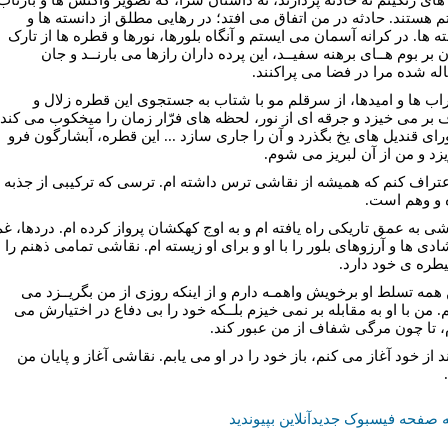
تم هستند. حادثه در من اتفاق می افتد؛ در رهایی مطلق از دانسته ها و
ه ها. در کرانه آسمان می ایستم و آنگاه بلورها، نورها و قطره ها از تارک
بر بوم هــای برهنه سفیــد، این پرده داران رازها می بارنــد و جان
له شده مرا در فضا می‌ پراکنند.
ب ها و امیدها، از سرقلم مو با شتاب به جستجوی این قطره زلال و
بر می خیزد و جرقه ای از نور، لحظه های فرّار زمان را میخکوب می کند
ورای قندیل های یخ بگذرد و آن را جاری سازد ... این قطره، آبشارگون فرو
زد و من از آن لبریز می شوم.
اعتراف کنم که همیشه از نقاشی ترس داشته ام. ترسی که ترکیبی از جذبه 
 و وهم است.
شی به عمق تاریکی راه یافته ام و به اوج کهکشان پرواز کرده ام. دردها، غم
ادی ها و آرزوهای بلور را با او و برای او زیسته ام. نقاشی تمامی ذهنم را
طره ی خود دارد.
ن همه تسلط او برخویش واهمـه دارم و از اینکه روزی از من بگریــزد می
 من با او به مقابله بر نمی خیزم بلــکه خود را بی دفاع در اختیارش می
، تا چون مرگی شفاف از من عبور کند.
 از خود آغاز می کنم، باز خود را در او می یابم. نقاشی آغاز و پایان من
 صفحه فیسبوک جدیدآنلاین بپیوندید