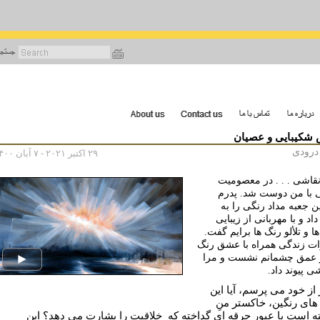
رفتن
به
محتوای
اصلی
 شکیبایی و عصيان
 درودی
۲۹ اکتبر ۲۰۲۱ - ۷ آبان ۱۴۰۰
نقاشی . . . در معصومیت
 با من دوست شد. پدرم
 جعبه‌ مداد رنگی را به
اد و با مهربانی از زیبایی
 و تلألو رنگ ها برایم گفت.
ت زندگی همراه با عشق رنگ
ر عمق چشمانم نشست و مرا
شی پیوند داد.
 از خود می پرسم، آیا این
ای رنگین، خاکستر منِ
 است یا عبور جرقه ای گداخته که
خلاقیت را بشارت می دهد؟ این