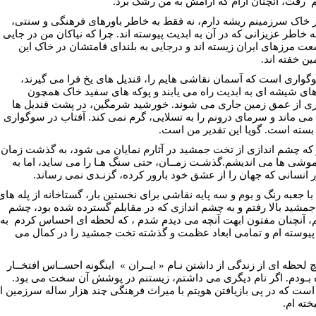
رفت، آنچنان آرام که آرامش به من رشک برد.
 خاک سرزمینم ریشه دارم، نه فقط به خاطر باورهای فرهنگی و سنتی،
ه خاطر عزیزانی که در آن به ابدیت پیوسته اند. چرا که نیاکان من در جایی
عت مرزهای ایران زیسته اند و درجایی به بلندای قامتشان در خاک این
ن خفته اند.
گواری است که آسمان نقاشی هایم را، قندیل های یخ فرا می گیرند،
های شیشه ای به ابدیت راه می یابند و پوکه های سفید خاک همچون
ری از عمق زمین جاری می شوند. خورشید شرمگین، در پشت قندیل ها
 می ماند و سرمای درونم را به تسلایی، گرم نمی کند. آفتاب در سوگواری
 بسته است. گویا این تقدیر من است.
 که چشم اندازی از تخت جمشید در آثارم نمایان می شود، به گذشت زمان
موشی ها می اندیشم.گذشـت زمــان، حتی سنگ هـا را می ساید، اما به
 انسانی که جهان را از عشق خود بارور کرده، گزنـدی نمی رساند.
با جعبه رنگ و بوم و سه پایه نقاشی برای نخستین بار، گستاخانه از پله های
مشید بالا رفتم و به چشم اندازی که در مقابلم گسترده شده بود، چشم
، آنچنان مفتون ابهت آنچه می دیدم شدم ، که لحظه ای احساس کردم
به
 پیوسته ام و تمامی ابعاد عظمت و گذشته تخت جمشید را در کمال می
 لحظه ای از زندگی از داشتن نـام « ایــران »
اینگونه احســاس افتخــار
 بـودم. اگر نام دیگری می داشتم، زیستنم در پوشش آن سخت می بود.
است که در پی بازیافتن هویتم با میراث فرهنگی چند هزار ساله سرزمین ا
خته ام.