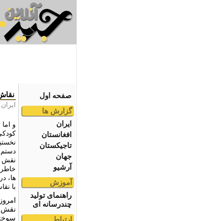
نقاش
صفحه اول
ایران
گزارش ها
ایران
و اما 
کودکی
افغانستان
نخستین
تاجیکستان
دستم د
جهان
نقش ها
آرشیو
خاطرا
ها، د
آموزش
با نقا
راهنمای تولید
امروز
چندرسانه ای
نقش ه
سوخته
ارتباط