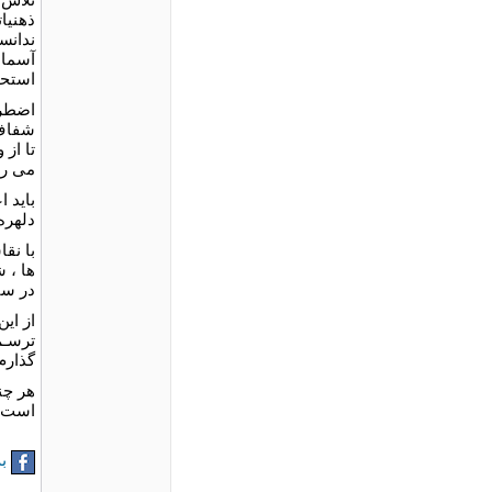
ذهنیا
ندانست
آسمان 
استحا
اضطرا
شفاف 
تا از 
می ری
باید 
دلهره
با نقا
ها ، ش
در سی
از ای
ترسـم.
گذارم
هر چند
است.
به