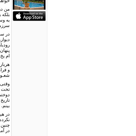
خواهم
من در
بلکه ب
به وس
سرزمی
در سو
دیوار
رودبا
پنهان
ام یخ
هربار
و فرا
شعـور
وقتی 
تخت ج
دوختم
تاریخ
بینم.
در هیچ
نکرده
چنین 
در آمی