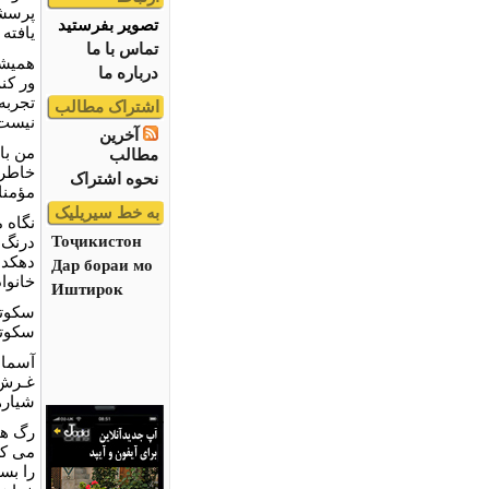
پرسشی
تصویر بفرستید
یافته 
تماس با ما
همیشه
درباره ما
ور کن
تجربه
اشتراک مطالب
نیست.
آخرین
من با 
مطالب
خاطرع
نحوه اشتراک
مؤمنا
به خط سیریلیک
نگاه 
Тоҷикистон
درنگ 
دهکده
Дар бораи мо
خانوا
Иштирок
سکوتی
سکوتی
آسمان
غـرش 
شیارها
رگ ها
می کشا
را بست