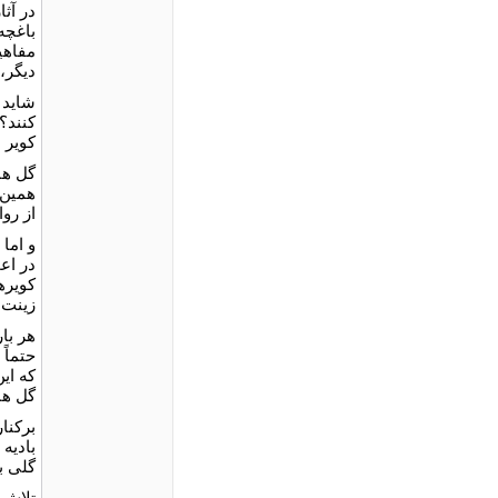
در آث
باغچه
مفاهی
دیگر،
شاید 
کنند؟
کویر 
گل ها
همین 
از رو
و اما
در اعم
کویره
زینت 
هر با
حتماً 
که ای
گل ها
برکنار
بادیه
گلی ب
تلاش 