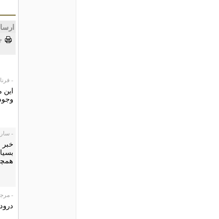
ارسا
چ
- فرناز، 5/09
این م
وجود
- سارا، /05/09
خبر 
بسيار
همچني
- مرجان 
درود 