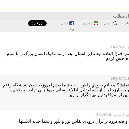
ل مطلب
اپ
ايميل
بالاترین
فيس
بوک
2008/0
تن فوق العاده بود و این انسان .بعد از مدتها یک انسان بزرگ را با تمام
م حس کردم
2008
نمايشگاه خانم درودي را درسايت شما ديدم امروزبه ديدن نميشگاه رفتم
 بسيارزيبا بود از شما بدليل اطلاع رساني بموقع بي نهايت ممنونم و
ن از شوکا بدليل تهيه گزارش زيبا
قاسمي، 2008/05/08
و صد درود برايران درودي نقاش نور و بلور و شما جديد آنلاينيها