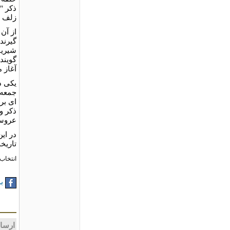
ذکر "ا
زلف ب
گیرند
شیرین
گویند
آغاز 
یکی د
جمعه 
ای بر
ذکر و
عروسی
در ای
تاریخ
انتخاب 
به
ارسا