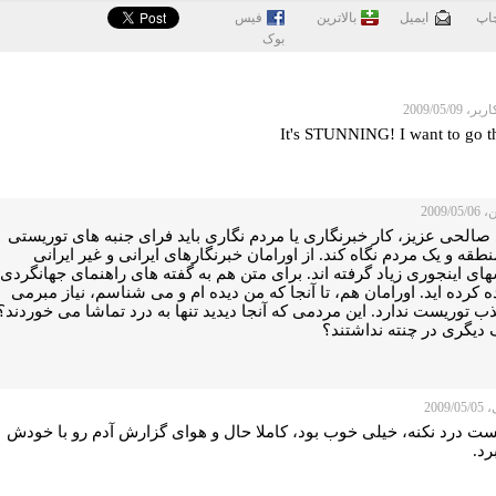
اپ
ايميل
بالاترین
فيس
بوک
 2009/05/09
2009/0
صالحی عزیز، کار خبرنگاری یا مردم نگاری باید فرای جنبه های توریستی
طقه و یک مردم نگاه کند. از اورامان خبرنگارهای ایرانی و غیر ایرانی
ی اینجوری زیاد گرفته اند. برای متن هم به گفته های راهنمای جهانگردی
 کرده اید. اورامان هم، تا آنجا که من دیده ام و می شناسم، نیاز مبرمی
ب توریست ندارد. این مردمی که آنجا دیدید تنها به درد تماشا می خوردند؟
دیگری در چنته نداشتند؟
2009/
ت درد نکنه، خیلی خوب بود، کاملا حال و هوای گزارش آدم رو با خودش
رد.