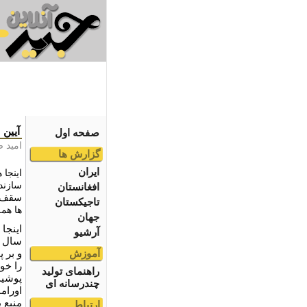
آیین 
صفحه اول
امید 
گزارش ها
ایران
اینجا 
سازند،
افغانستان
سقف ا
تاجیکستان
ها همه
جهان
اینجا
آرشیو
سال ه
آموزش
و بر 
را خور
راهنمای تولید
پوشیده
چندرسانه ای
اورام
منبع 
ارتباط