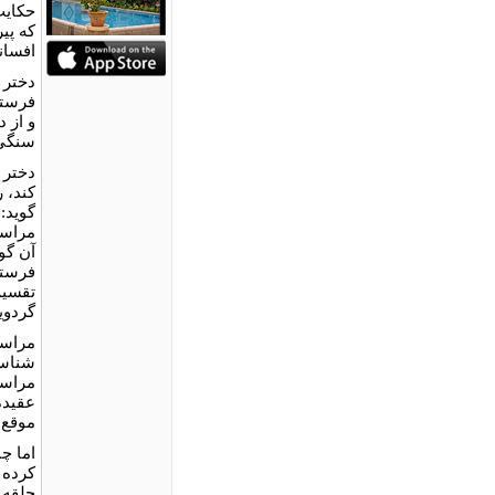
حکایت
که پی
افسان
دختر 
فرستا
و از 
سنگی 
دختر 
گوید:
مراسم
آن گو
فرستد
تقسیم
گردوی
مراسم
شناسن
مراسم
عقیده
موقع،
اما چ
کرده 
حلقه 