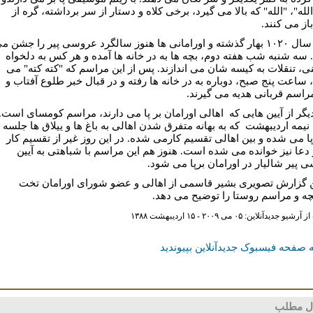
لله"، "الله" که بالا می گیرد، برخی کلاه و دستار از سر برداشته، گره از
از می کنند.
از آن سال ۱۰۲۰ بهار گذشته و اورامانی ها هنوز سالگرد عروسی پیر را جشن م
. سه شنبه شب هفته دوم، بچه ها به در خانه ها آمده و هر کس به دلخواه
ی، تنقلات به کیسه شان می اندازند. پس از این مراسم که "کته کته" می
، ساعت پنج صبح، دوباره به در خانه ها رفته و در قبال خبر طلوع آفتاب و
مراسم قربانی هدیه می گیرند.
یگر از آیین هایی که اهالی اورامان بر پا می دارند، مراسم کومسای است.
نیمه اردیبهشت که به بهانه متفرق شدن اهالی به باغ ها و ییلاق ها جلسه
پا می شده و بین اهالی تقسیم کارمی شده. در این روز غیر از تقسیم کار
 دعا نیز خوانده می شده است. هنوز هم این مراسم با شباهتی به آیین
 پیر شالیار در اورامان برپا می شود.
ن گزارش تصویری بشیر قاسمی از اهالی و عضو شورای اورامان تخت
چه و مراسم روستا را توضیح می دهد.
از آرشیو جدیدآنلاین:
۰۵ می ۲۰۰۹ - ۱۵ اردیبهشت ۱۳۸۸
 صفحه فیسبوک جدیدآنلاین بپیوندید
ل مطلب