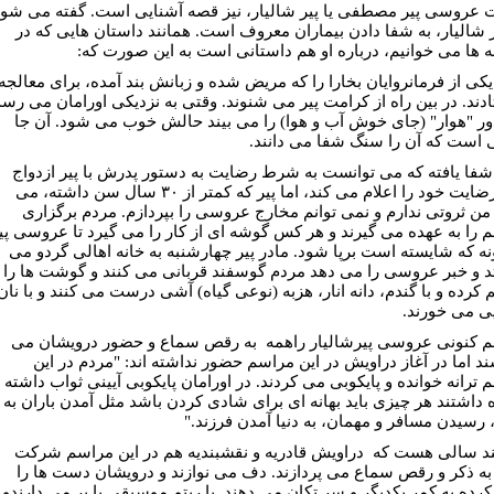
 عروسی پیر مصطفی یا پیر شالیار، نیز قصه آشنایی است. گفته می شود
ر شالیار، به شفا دادن بیماران معروف است. همانند داستان هایی که در
ه ها می خوانیم، درباره او هم داستانی است به این صورت که:
یکی از فرمانروایان بخارا را که مریض شده و زبانش بند آمده، برای معالجه
دند. در بین راه از کرامت پیر می شنوند. وقتی به نزدیکی اورامان می رسد
دور "هوار" (جای خوش آب و هوا) را می بیند حالش خوب می شود. آن جا
است که آن را سنگ شفا می دانند.
شفا یافته که می توانست به شرط رضایت به دستور پدرش با پیر ازدواج
کند، رضایت خود را اعلام می کند، اما پیر که کمتر از ۳۰ سال سن داشته، می
 من ثروتی ندارم و نمی توانم مخارج عروسی را بپردازم. مردم برگزاری
 را به عهده می گیرند و هر کس گوشه ای از کار را می گیرد تا عروسی پی
نه که شایسته است برپا شود. مادر پیر چهارشنبه به خانه اهالی گردو می
 و خبر عروسی را می دهد مردم گوسفند قربانی می کنند و گوشت ها را
 کرده و با گندم، دانه انار، هزبه (نوعی گیاه) آشی درست می کنند و با نان
ی می خورند.
 کنونی عروسی پیرشالیار راهمه به رقص سماع و حضور درویشان می
د اما در آغاز دراویش در این مراسم حضور نداشته اند: "مردم در این
 ترانه خوانده و پایکوبی می کردند. در اورامان پایکوبی آیینی ثواب داشته 
 داشتند هر چیزی باید بهانه ای برای شادی کردن باشد مثل آمدن باران به
 رسیدن مسافر و مهمان، به دنیا آمدن فرزند."
ند سالی هست که دراویش قادریه و نقشبندیه هم در این مراسم شرکت
به ذکر و رقص سماع می پردازند. دف می نوازند و درویشان دست ها را
کرده به کمر یکدیگر و سر تکان می دهند. با ریتم موسیقی پا بر می دارندو