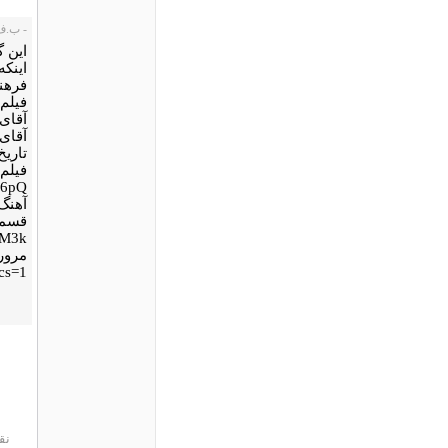
- ب.ف.، 5/05
این گ
اینکه
فرهن
فیلم 
آقای 
آقای 
تاری
فیلم 
u6pQ
آهنگ
قسمت
2M3k
مروری
cs=1
نق