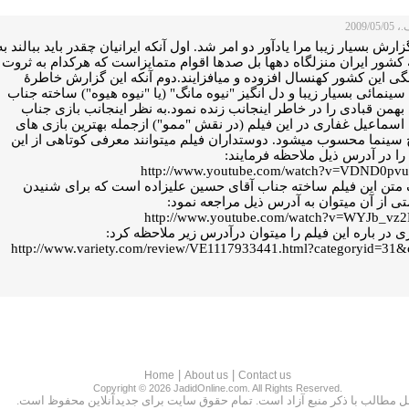
2009/0
زارش بسیار زیبا مرا یادآور دو امر شد. اول آنکه ایرانیان چقدر باید ببالند به
 کشور ایران منزلگاه دهها بل صدها اقوام متمایزاست که هرکدام به ثروت
گی این کشور کهنسال افزوده و میافزایند.دوم آنکه این گزارش خاطرۀ
سینمائی بسیار زیبا و دل انگیز "نیوه مانگ" (یا "نیوه هیوه") ساخته جناب
بهمن قبادی را در خاطر اینجانب زنده نمود.به نظر اینجانب بازی جناب
اسماعیل غفاری در این فیلم (در نقش "ممو") ازجمله بهترین بازی های
خ سینما محسوب میشود. دوستداران فیلم میتوانند معرفی کوتاهی از این
را در آدرس ذیل ملاحظه فرمایند:
http://www.youtube.com/watch?v=VDND0pv
 متن این فیلم ساخته جناب آقای حسین علیزاده است که برای شنیدن
ی از آن میتوان به آدرس ذیل مراجعه نمود:
http://www.youtube.com/watch?v=WYJb_vz
 در باره این فیلم را میتوان درآدرس زیر ملاحظه کرد:
http://www.variety.com/review/VE1117933441.html?categoryid=31&
|
|
Home
About us
Contact us
Copyright © 2026 JadidOnline.com. All Rights Reserved.
ل مطالب با ذكر منبع آزاد است. تمام حقوق سايت براى جديدآنلاين محفوظ است.