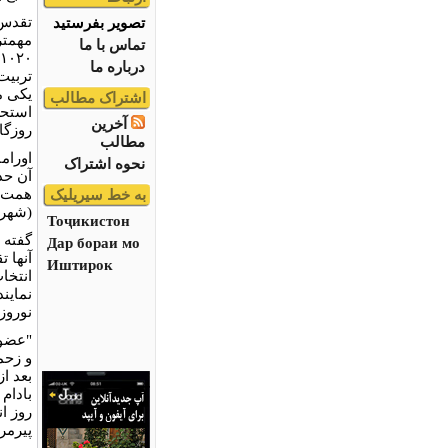
تقدس 
تصویر بفرستید
مهمتر
تماس با ما
درباره ما
تربیت
یکی م
اشتراک مطالب
استحک
آخرین
روزگار
مطالب
اورام
نحوه اشتراک
آن حد
به خط سیریلیک
(شهریار) 
Тоҷикистон
Дар бораи мо
آنها 
Иштирок
نماین
نوروز
"عضوی
و زحم
بعد از
بادام
روز ا
پیرمر