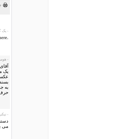
چ
- یک کاربر،
.It's STUNNING! I want to go there
- هومن، 5/06
آقای 
یک من
عکسها
بسنده
به جذ
حرف 
- نیکی، 05/05
دستس
می ب