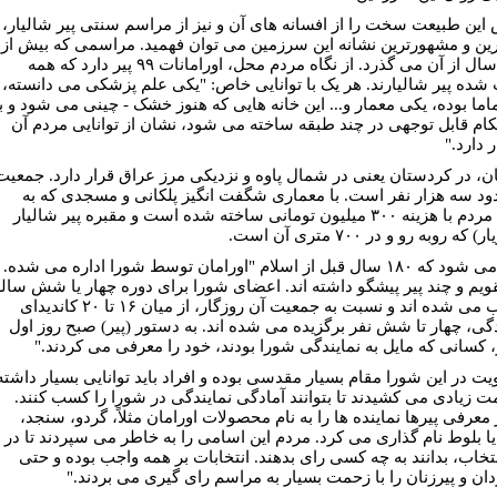
این طبیعت سخت را از افسانه های آن و نیز از مراسم سنتی پیر شالیار،
ین و مشهورترین نشانه این سرزمین می توان فهمید. مراسمی که بیش از
۱۰۲۰سال از آن می گذرد. از نگاه مردم محل، اورامانات ۹۹ پیر دارد که همه
 شده پیر شالیارند. هر یک با توانایی خاص: "یکی علم پزشکی می دانسته،
اما بوده، یکی معمار و... این خانه هایی که هنوز خشک - چینی می شود و با
ام قابل توجهی در چند طبقه ساخته می شود، نشان از توانایی مردم آن
 دارد."
ان، در کردستان یعنی در شمال پاوه و نزدیکی مرز عراق قرار دارد. جمعیت
ود سه هزار نفر است. با معماری شگفت انگیز پلکانی و مسجدی که به
همت مردم با هزینه ۳۰۰ میلیون تومانی ساخته شده است و مقبره پیر شالیار
که روبه رو و در ۷۰۰ متری آن است.
گفته می شود که ۱۸۰ سال قبل از اسلام "اورامان توسط شورا اداره می شده.
تقویم و چند پیر پیشگو داشته اند. اعضای شورا برای دوره چهار یا شش سال
انتخاب می شده اند و نسبت به جمعیت آن روزگار، از میان ۱۶ تا ۲۰ کاندیدای
دگی، چهار تا شش نفر برگزیده می شده اند. به دستور (پیر) صبح روز اول
، کسانی که مایل به نمایندگی شورا بودند، خود را معرفی می کردند."
ت در این شورا مقام بسیار مقدسی بوده و افراد باید توانایی بسیار داشته
ت زیادی می کشیدند تا بتوانند آمادگی نمایندگی در شورا را کسب کنند.
 معرفی پیرها نماینده ها را به نام محصولات اورامان مثلاً، گردو، سنجد،
 یا بلوط نام گذاری می کرد. مردم این اسامی را به خاطر می سپردند تا در
نتخاب، بدانند به چه کسی رای بدهند. انتخابات بر همه واجب بوده و حتی
دان و پیرزنان را با زحمت بسیار به مراسم رای گیری می بردند."