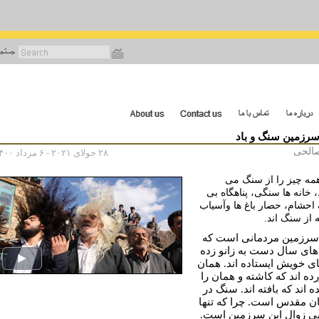
رفتن
به
محتوای
اصلی
سرزمین سنگ و باد
صالحی
۲۸ جولای ۲۰۲۱ - ۶ مرداد ۱۴۰۰
همه چیز را از سنگ می
 خانه ها سنگی، پناهگاه بی
حشام، حصار باغ ها وآسیاب
 از سنگ اند.
 سرزمین مردمانی است که
ای سال دست به زانو زده
پای خویش ایستاده اند. همان
ده اند که کاشته و همان را
 اند که بافته اند. سنگ در
ان مقدس است. چرا که تنها
بی زوال این سرزمین است.