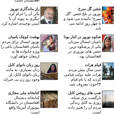
افغانستان است.
جشن گل سرخ
راز ماندگاری نوروز
نوروز در بلخ جشن "گل
یکی آن را حرام کرد،
سرخ" نامیده می شود و
دیگری به پیوند آن با
تا چهل روز ادامه می
آیینی توحیدی اشاره کرد.
یابد.
شکوه نوروز در کنار بودا
بهشت کوچک بامیان
بامیان امسال میزبان
نوروز امسال برای مردم
یکی از پرشکوه ترین
بامیان افغانستان باغی را
جشن های نوروزی در
ویژه خانواده ها به
افغانستان بود.
ارمغان خواهد آورد.
قیام هرات
روز زنان نانوای کابل
سی سال پیش مردم
زنان بسیاری، به مانند
هرات علیه دولت قیامی
زنان نانوای کابل، از
کردند که با نام قیام
وجود روز زن بی خبراند.
۲۴حوت معروف شد.
شب های روشن کابل
کتابخانه ملی مجازی
بازگشت برق شبانه
کتابخانه دیجیتال
روزی به کابل زندگی
افغانستان در دانشگاه
مردم آن را تغییر داده
نیویورک آمریکا واقع
است.
است.