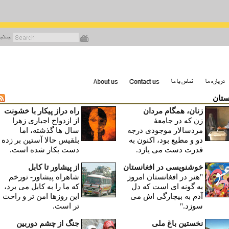
رفتن
به
محتوای
اصلی
ستان‎
زنان، همگام مردان
راه دراز پیکار با خشونت
زن که در جامعۀ
از ازدواج اجباری زهرا
مردسالار موجودی درجه
سال ها گذشته، اما
دو و مطیع بود، اکنون به
بلقیس حالا آستین بر زده
قدرت دست می یازد.
دست بکار شده است.
خوشنویسی در افغانستان
از پیشاور تا کابل
"هنر در افغانستان امروز
شاهراه پیشاور- تورخم
به گونه ای است که دل
که ما را به کابل می برد،
آدم به بیچارگی اش می
این روزها امن تر و راحت
سوزد."
تر است.
نخستین باغ ملی
جنگ از چشم دوربین