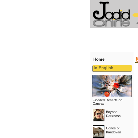
Home
In English
Flooded Deserts on
Canvas
Beyond
Darkness
Cones of
Kandovan