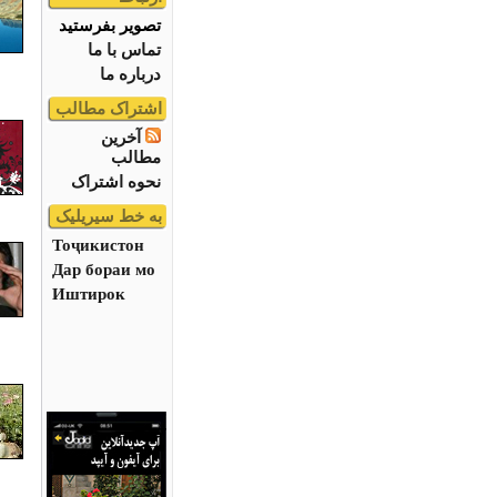
تصویر بفرستید
تماس با ما
درباره ما
اشتراک مطالب
آخرین
مطالب
نحوه اشتراک
به خط سیریلیک
Тоҷикистон
Дар бораи мо
Иштирок