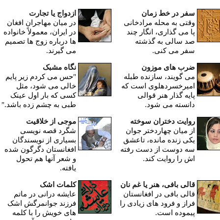
سفر در خط زمان
ازدواج یا تجارت
وقتی به محله مرادخانی
در ميان مهاجران افغان
پا می گذاری، انگار چند
در ایران، معمولاً خانواده
صد سالی به گذشته
ها درباره زوج ها تصمیم
سفر می کنی.
می گیرند.
ضرب های موزون
نگاه مشبک
می گویند، سازنده طبله
"حس می کردم زیر پایم
امیرخسردهلوی است که
خالی می شود، مثل
پايه گذار هنر قوالی
کسی که بار اول عینک
دانسته می شود.
طبی به چشم زده باشد."
روایت دختران سوخته
موجی از خلاقیت
از ميان چهاردختر جوان
شگرد قصه نویسی
یکی زنده مانده، تاعشق
بسیاری از نویسندگان
سه دوست از دست رفته
افغانستان دگرگون شده
اش را روایت کند.
و شعر آنها هم تحول
یافته.
قالی بافی، هنر یا غم نان
کلمات اشک
قالی بافی در افغانستان
عایشه درانى در ماتم
فراز و فرود های زیادی را
فرزند جوانمرگش اشک
پیموده است.
های خویش را با کلمه