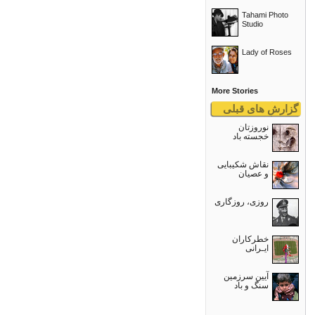
Tahami Photo
Studio
Lady of Roses
More Stories
گزارش های قبلی
نوروزتان
خجسته باد
نقاش شکیبایی
و عصيان
روزی، روزگاری
خطرکاران
ایـرانی
آیین سرزمین
سنگ و باد