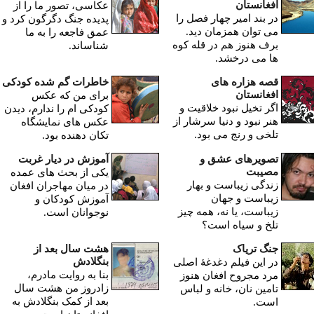
افغانستان
عکاسی، تصور ما را از
در بند امیر چهار فصل را
پدیده جنگ دگرگون کرد و
می توان همزمان دید.
عمق فاجعه را به ما
برف هنوز هم در قله کوه
شناساند.
ها می درخشد.
قصه هزاره های
خاطرات گم شده کودکی
افغانستان
برای من که عکس
اگر تخیل نبود خلاقیت و
کودکی ام را ندارم، دیدن
هنر نبود و دنیا سرشار از
عکس های نمایشگاه
تلخی و رنج می بود.
تکان دهنده بود.
تصویرهای عشق و
آموزش در دیار غربت
مصیبت
یکی از بحث های عمده
زندگی زیباست و بهار
در میان مهاجران افغان
زیباست و جهان
آموزش کودکان و
زیباست، یا نه، همه چیز
نوجوانان است.
تلخ و سیاه است؟
جنگ تریاک
هشت سال بعد از
بنگلادش
در این فیلم دغدغۀ اصلی
بنا به روایت مادرم،
مرد مجروح افغان هنوز
زادروز من هشت سال
تامین نان، خانه و لباس
بعد از کمک بنگلادش به
است.