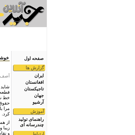
خوشن
صفحه اول
گزارش ها
ایران
آصف 
افغانستان
شاید 
تاجیکستان
قطعه خ
جهان
خط نس
آرشیو
حقوق 
مرا با
آموزش
کرد.
راهنمای تولید
از هم
چندرسانه ای
زیبا 
و نقا
ارتباط