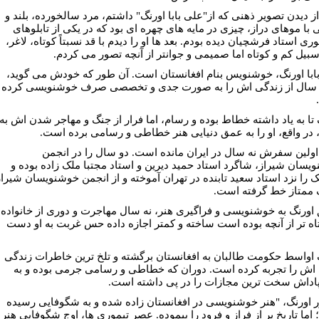
ز دیدن تصویر ذهنی که از"علی بابا اورنگ" داشتم، مرد سالخورده، بلند و
 با موهای دراز، چیزی در مایه های چهره ای بود که در یکی از تابلوهای
وری استاد فرشچیان دیده بودم. بعد ها او را دیدم با قد نسبتاً کوتاه، لاغر،
سبیل کم و کوتاه اما صمیمی و جوانتر از آنچه تصور می کردم.
ابا اورنگ، خوشنویس بنام افغانستان است. آن طور که خودش می گوید،
سال از زندگی اش را به صورت جدی و تخصصی صرف خوشنویسی کرده
 تا به یاد داشته خطاط بوده و رسام، اما فرار از جنگ و مهاجر شدن اش به
، در واقع، او را به عمق دنیایی هنر خطاطی و رسامی برده است.
 اولین سفرش نه سال در ایران مانده است. دو سال را در انجمن
یسان شیراز، شاگرد استاد حمید دیرین و استاد مجتبا ملک زاده بوده و
ک را نزد استاد سعید تابنده در تهران آموخته و از انجمن خوشنویسان شیراز
ممتاز خط گرفته است.
ورنگ به خوشنویسی و فراگیری هنر، نه سال مهاجرت و دوری از خانواده
تاه تر از آنچه بوده است ساخته و کمتر اجازه داده حس غربت به او دست
 اواسط حکومت طالبان به افغانستان برگشته و تلخ ترین خاطرات زندگی
اش را تجربه کرده است. دوران که خطاطی و رسامی جرمی بوده و به
اداش سخت ترین مجازات را در پی داشته است.
ور اورنگ، "هنر خوشنویسی در افغانستان زاده شده و به شگوفایی رسیده
اما تاریخ پر از فراز و فرود را پیموده. عصر تیموری ها، اوج شگوفایی هنر