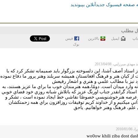
 صفحه فیسبوک جدیدآنلاین بپیوندید
ل مطلب
اپ
ايميل
بالاترین
فيس
بوک
هدي ميرزايي، 2013/04/08
از استاد آصف آشنا، اين دلسوخته بزرگوار بايد صميمانه تشكر كرد كه با
از كيان هنر و فرهنگ افغانستان هميشه سربلند وهنر پرور ما دفاع نموده
د نيز با مطالب علمي و هنري و اشعار رفيعش
ه وارد ميدان است. دومًا،همه هنرمندان خوب ما براي ما عزيز هستند، به
 استاد گرانقدر جناب اورنگ عزيز كه باتلاش شبانه روزي خود فضاي خوبي
رعرصه هنرخوشنويسي خصوصًا نقاشي خط ايجاد نموده است ، تشكر و
اني ميكنيم و از خداوند كريم توفيقات روزافزون براي همه زحمتكشان
علم، فرهنگ وهنر خواهانيم. ياحق
2010/01
wo0ow khili ziba dost das