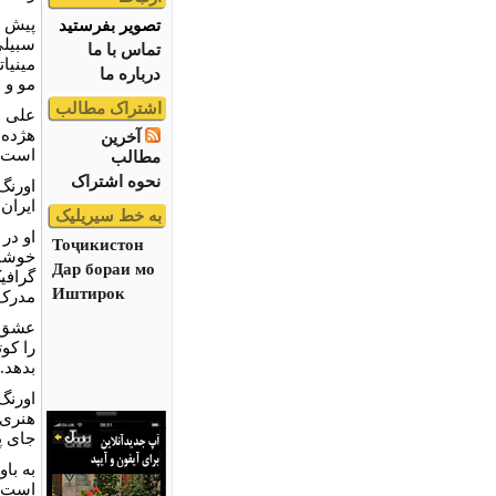
پیش ا
تصویر بفرستید
سبیلی
تماس با ما
مینیات
درباره ما
مو و 
اشتراک مطالب
علی ب
هژده 
آخرین
است.
مطالب
نحوه اشتراک
اورنگ
ایران
به خط سیریلیک
او در
Тоҷикистон
خوشنو
Дар бораи мо
گرافی
Иштирок
مدرک 
عشق ا
را کو
بدهد.
اورنگ
هنری 
جای پ
به با
است؛ 