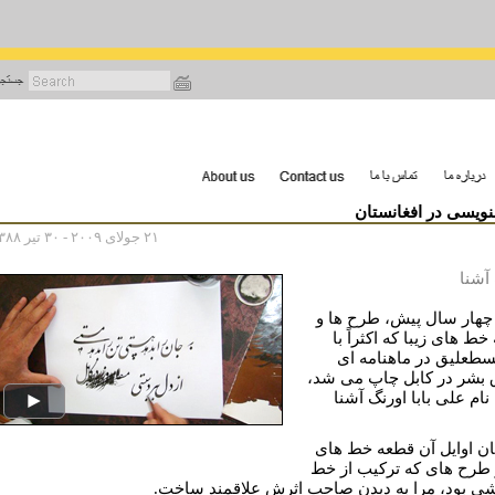
رفتن
به
محتوای
اصلی
ویسی در افغانستان
۲۱ جولای ۲۰۰۹ - ۳۰ تیر ۱۳۸۸
آشنا
چهار سال پیش، طرح ها و
ط های زیبا که اکثراً با
طعلیق در ماهنامه ای
بشر در کابل چاپ می شد،
 نام علی بابا اورنگ آشنا
ان اوایل آن قطعه خط های
و طرح های که ترکیب از خط
شی بود، مرا به دیدن صاحب اثرش علاقمند ساخت.