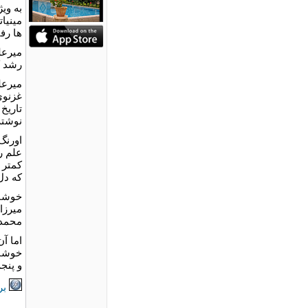
به وی
مینیا
ها رف
میرعل
رشد ک
میرعل
غزنوی
تاریخ
نوشته
اورنگ
علم ر
کمتر 
که دل
خوشنو
میرزا
محمد 
اما آ
خوشنو
و پنج
بر