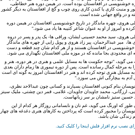
ژه خوشنویسی در افغانستان بوده است. در هیمن دوره هنر خطاطی،
تور و منبت کاری یا کندن کاری روی چوب و گچ از افغانستان به دیگر کشور
ته و در واقع جهانی شده است.
ی هروی، چهره ماندگار در تاریخ خوشنویسی افغانستان در هیمن دوره
رده و امروز از او به عنوان شاعر کتیبه ها یاد می شود."
ی هروی، سید محمد حسینی ایشان، وراقی ها- یک پدر و پسر در دروه
 ها، میر عبدالرحمان، پیر زاد هروی و پوپل زایی از چهره های ماندگار
 خوشنویسی در افغانستان هستند و از هر کدام شان چند قطعه و دست
 ای محدودی بجا مانده که در موزه ملی افغانستان نگهداری می شود.
 می گوید، "توجه حکومت ها به مسایل علمی و هنری در هر دوره، هنر و
ا به مرحله کمال رسانده است. پس از دوره تیموری ها زمام داران بعدی
به مسایل هنری توجه کرده اند و هنر در افغانستان امروز به گونه ای است
 آدم به بیچارگی اش می سوزد."
یسان بنام کنونی افغانستان بسیارند و کسانی چون عبدالاحد نظری،
یی، ارزگانی، محمد جاویدان جاویدان، غلامی، قمر دین چشتی، ملیک سیتز 
حسین ستیز نامشان بر سر زبانهاست.
ن طور که اورنگ می گوید، غم نان و نابسامانی روزگار هر کدام از این
یسان را مجبور کرده است که پرداختن به کارهای هنری دغدغه های چهار
م زندگی شان باشد.
ای نصب نرم افزار فلش اینجا را کلیک کنيد.