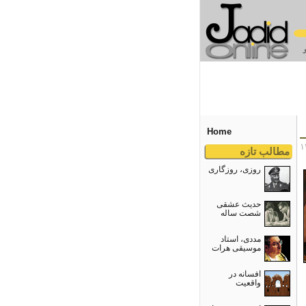
Home
مطالب تازه
روزی، روزگاری
حدیث عشقی
شصت ساله
مددی، استاد
موسیقی هرات
افسانه در
واقعیت