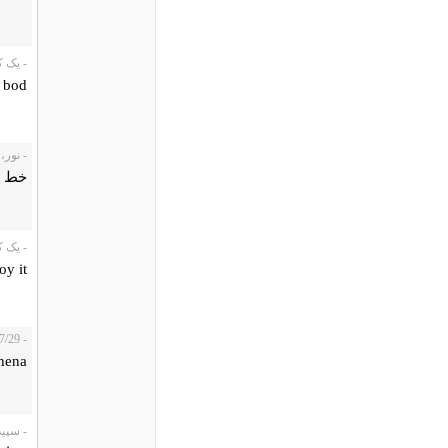
- یک کاربر،
i bod
- نور، 009/09/08
خط ای
- یک کارب 009/08/02
oy it
- Takin، 2009/07/29
hena.
- سپیدار، 22