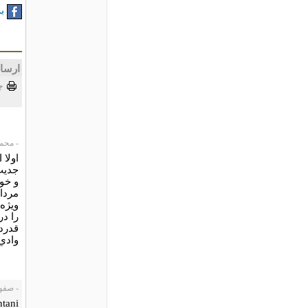
به
ارسا
چ
- محمد م
اولا 
جديت 
و خو
مردان
ويژه
را د
قدرد
وادي 
- صفورا، /06
htani