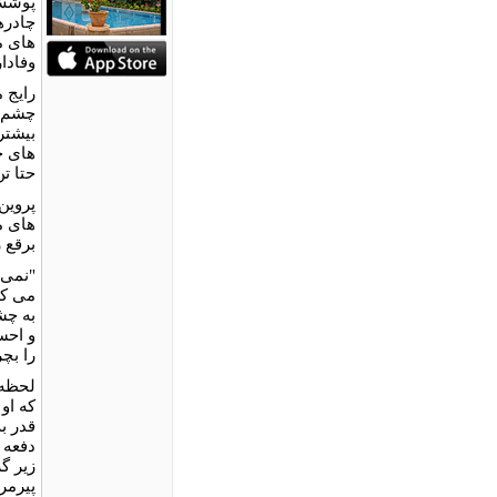
پوشش 
چادره
های مد
وفادار
رایج 
چشم ن
بیشتر
های ج
حتا ت
های م
برقع ز
"نمی 
می کر
به چش
و احس
را بچ
لحظه 
که او
قدر ب
دفعه ص
زیر گ
پیرمر