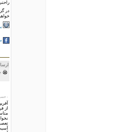
راحتی
در گز
خواهی
بر
به
ارسا
چ
- حسین دا
آفری
از فر
متاسف
نخواس
تعصب
آسیب