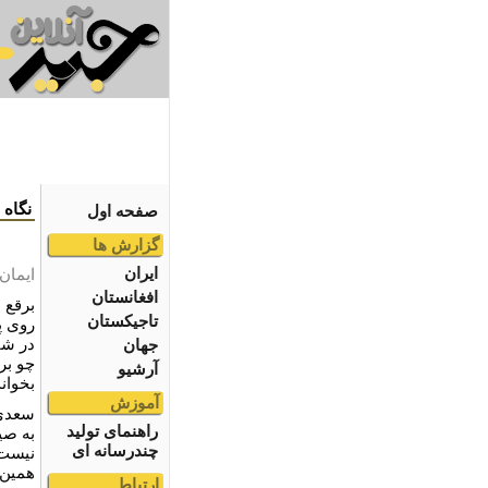
نگاه
صفحه اول
گزارش ها
ایران
ایمان
افغانستان
برقع د
تاجیکستان
روی پ
در شا
جهان
چو برق
آرشیو
بخوان
آموزش
سعدی 
راهنمای تولید
به صی
چندرسانه ای
نیس
همین 
ارتباط