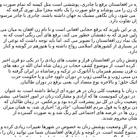
ه در افغانستان برقع یا چادری، پوششی است مثل کیسه که تمام صورت و
ک زن را می پوشاند و جلو صورت را یک بافته مجزا مثل توری گرفته که
می شود، زنان نگاهی مشبک به جهان داشته باشند. چادری با چادر مرسوم
ان تفاوت دارد.
ی بر این باورند که برقع حجابی افغانی است و تا نام زن افغان به میان می
اولین چیزی که به ذهنشان خطور می کند، برقع های آبی رنگی است که به
ک نماد زن افغانستان را تصویر می کند. اما باید توجه داشت که نوعی از
در بسیاری از کشورهای اسلامی رواج داشته و یا هنوزهم در گوشه و کنار
ارد.
وشش زنان در افغانستان فراز و نشیب های زیادی را در یکی دو قرن اخیر
 کرده است. از موضوع کشف حجاب در زمان شاه امان الله در دهه های
قرن بیستم همزمان با آتاتورک در ترکیه و رضاشاه در ایران گرفته تا
ن مینی ژوپ و ماکسی ژوپ در دوران داوود خان و یا حکومت حزب
تیک خلق؛ و بالاخره نوع متضاد آن، یعنی برقع در دوران طالبان.
زنان با وضعیت کلی زنان در هر دوره ای ارتباط داشته است. به عنوان
 در دوران کمونیست ها که آزادی و مشارکت زنان در امور اجتماعی بیشتر
وضعیت زنان در کل نیز پیشرفت کرده بود و برعکس، در زمان طالبان که
ن برقع یا به قول مردم افغانستان، "چادری" اجباری شد، به همان میزان
زن ها در عرصه های اجتماعی کم رنگ شد و به صورت گسترده از
ان محروم شدند.
ه در کل وضعیت پوشش زنان به خصوص در شهرها تغییرات زیادی کرده و
متنوع گشته است. در کوچه و بازارهای افغانستان شما می توانید زنان را با