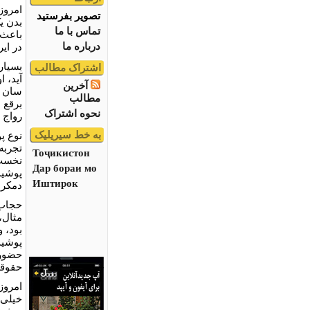
امروز
تصویر بفرستید
بدن ی
تماس با ما
باعث 
درباره ما
در ایر
بسیار
اشتراک مطالب
آید، 
آخرین
سان ی
مطالب
برقع 
نحوه اشتراک
رواج د
به خط سیریلیک
نوع پ
تجربه
Тоҷикистон
نخست 
Дар бораи мо
پوشید
Иштирок
دمکرا
حجاب 
مثال،
بود، 
پوشید
حضور 
حقوقش
امروز
خیلی 