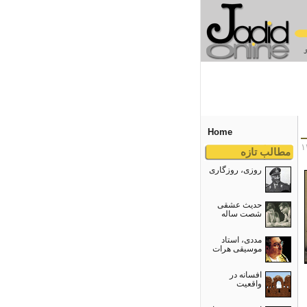
Home
مطالب تازه
روزی، روزگاری
حدیث عشقی
شصت ساله
مددی، استاد
موسیقی هرات
افسانه در
واقعیت