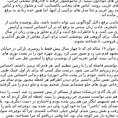
های گوناگون ببینید. از مانتوشلوار گرفته تا چادرهای مشکی ایرانی،
ای عربی، روبند، لباس های پنجابی پاکستانی، کت و شلوار زنانه و لباس
 روز غربی و حتا مدل های ترکیبی از اینها. اما هنوز عده زیادی به برقع
 مانده اند.
ماندن برقع دلایل گوناگونی می تواند داشته باشد، مثل پوشیده ماندن از
امحرم، عادت زنان سنتی به برقع که در آن احساس امنیت و آرامش
ی می کنند، و یا خاطرات تلخ اذیت و آزار و تجاوز و ربودن زنان در سال
نگ. برای گروهی هم پوششی است برای امرار معاش از طریق گدایی و
ن فروشی، تا شناخته نشوند.
پروین، جوان ۱۹ ساله ای که تا چهار سال پیش فقط با روسری نازکی در خیابان
شهد قدم می زد و تصور نمی کرد روزی چهره خود را در پشت توری های
ندانی ببیند، اولین تجربه اش از پوشیدن برقع را اینچنین نقل می کند:
توانستم فاصله ام را با زمین تنظیم کنم. هر قدم که برمی داشتم، احساس
دم زیرپایم خالی می شود. درست مثل کسی که برای بار اول عینک طبی
م زده باشد. خودم را در پشت جالی (توری) برقع زندانی احساس می کردم
اس نفس تنگی داشتم. برای دیدن اطرافم هر لحظه مجبور بودم تمام سر
رخانم. توری های جلو چشمانم بسیار ضخیم بودند و جلو دیدم را می گرفتند.
ای یک گادی (درشکه) مملو از مسافر از پیش چشمم رد شد. اسب را دیدم
 هم نمی توانست مسیری جز روبرویش را ببیند. لحظه ای فکر کردم که چه
ه هم شبیهیم. انگار من هم زین شده بودم و اختیارم در دست دیگری بود. ی
دای بلند "باخبر!" مرا به خود آورد، ولی دیر شده بود. دوچرخه ای پایم را
رفت و نقش زمین شدم. اولش خیلی خجالت کشیدم. چرا که دوچرخه سوار
د مغازه دار سر کوچه مان بود. اما وقتی دریافتم که مرا نشناخته، نفس