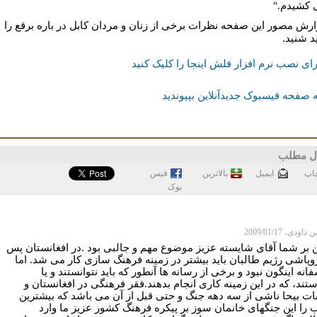
 کشیدم."
ارش مصور این صفحه نظرات برخی از زنان و مردان کابل در باره برقع را
د شنید.
ای نصب نرم افزار فلش اینجا را کلیک کنید
 صفحه فیسبوک جدیدآنلاین بپیوندید
ل مطلب
اپ
ايميل
بالاترین
فيس
بوک
ودی، 2009/01/17
ن بر شما آقای شایسته عزیز موضوع مهم و جالبی بود .در افغانستان پس
وپاشی رژیم طالبان باید بیشتر در زمینه فرهنگ سازی کار می شد. اما
انه اینگون نبود و برخی از رسانه ها آنطور که باید نتوانستند و یا
تند، که در این زمینه کاری انجام بدهند.فقر فرهنگی در افغانستان و
ات بیحا ناشی از سه دهه جنگ و حتی قبل از آن می باشد که بیشترین
 را این جنگهای خانمان سوز بر پیکره فرهنگ کشور عزیز ما وارد