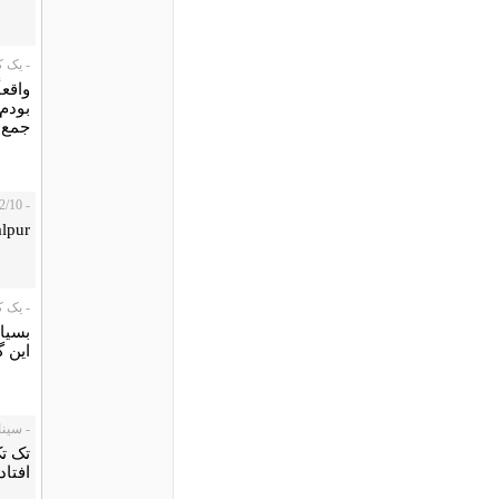
- یک کاربر،
واقعأ
بودم
جمع 
- elyas، 2010/12/10
lpur
- یک کاربر،
بسيار
اين 
- سینا، /12/07
تک تک
افتاد