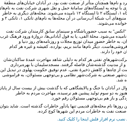
رد و نام‌ها همچنان متأثر از صنعت نفت بود. در آبادان خیابان‌های منطقۀ
ی با توجه به ایستگاه‌های سامانۀ حمل و نقل شهری شرکت نفت به نام‌ها
ایستگاه ۱، ایستگاه ۲ تا ایستگاه ۱۲ نامیده می‌شوند. محله‌های دیگری به خاطر
وجود منبع‌های آب شبکۀ آب‌رسانی در آن محله‌ها به نام‌های تانکی ۱، تانکی ۲ و
خوانده می‌شوند.
"انکس" به سبب حضورباشگاه و سینمای سابق کارمندان شرکت نفت
نامیده می‌شود. محلۀ الفی، یا به قول آبادانی‌ها، دروازۀ ورود فرهنگ غرب
ان، به خاطر حضور میدان توزیع مجلات و روزنامه‌های روز دنیا و
فروشی‌هاست. دیگر نام‌ها مانند بریم، بوارده، کفیشه و غیره هر کدام
 خود را دارند.
رکت‌شهرهای نفتی هر کدام به دلیلی شاهد مهاجرت عمدۀ ساکنان‌شان
و از مدنیت گذشته‌شان فاصله گرفتند. مسجدسلیمان با بهره‌برداری
ت از چاه‌ها و کاهش ذخیرۀ نفتی، عدم توفیق حکومت پهلوی در تبدیل این
شهر صنعتی به شرکت‌شهر نظامی و بی‌توجهی مسئولان، به فراموشی
 شد.
وال در آبادان با جنگ و پالایشگاهی که با گذشت بیش از بیست سال از پایان
نوز به دو سوم تولید پیشین هم نرسیده، مهاجرت مردم به خاطر
دگی و باز هم بی‌توجهی مسئولان رقم خورد.
این روزها نام محله‌های قدیمی تنها یادآور خاطرات گذشته‌ است. شاید بتوان
نعت نفت به خاطرات مردم این شهرها کوچ کرده.
نصب نرم افزار فلش اینجا را کلیک کنید.