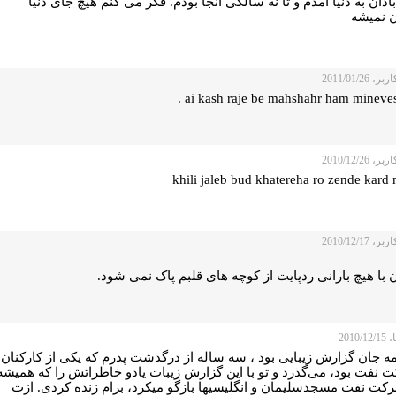
ادان به دنيا آمدم و تا نه سالگی آنجا بودم. فکر می کنم هيچ جای دنیا
ن نمیشه
 2011/01/26
ai kash raje be mahshahr ham minevesh
 2010/12/26
khili jaleb bud khatereha ro zende kard
 2010/12/17
ن با هیچ بارانی ردپایت از کوچه های قلبم پاک نمی شود.
2010/
 جان گزارش زیبایی‌ بود ، سه ساله از درگذشت پدرم که یکی‌ از کارکنان
 نفت بود، می‌گذرد و تو با این گزارش زیبات یادو خاطراتش را که همیشه
رکت نفت مسجدسلیمان و انگلیسیها بازگو میکرد، برام زنده کردی. ازت