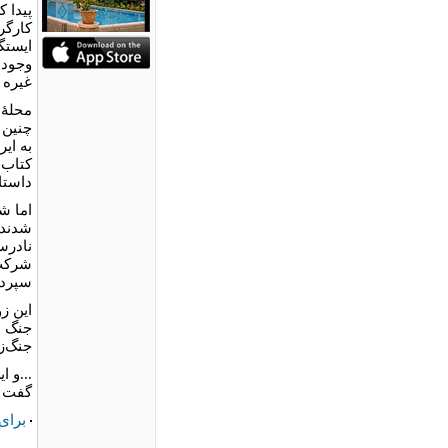
پیدا ک
کارگر
غیره 
محلۀ 
چنین 
به ایر
کتاب‌
داستان
اما ش
شدند 
نادرس
شرکت‌
سپرده
این ز
جنگ ه
جنگ‌ز
...و 
گفت ص
برای 