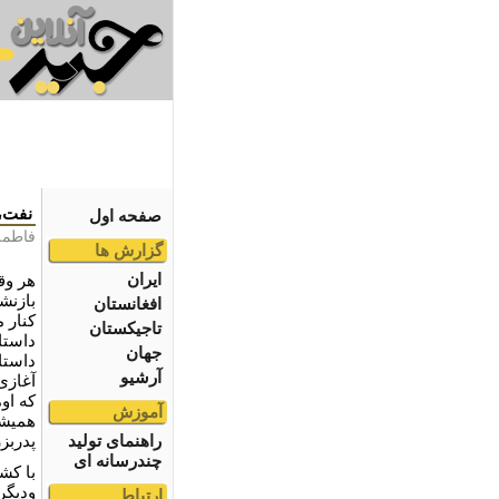
نفت،
صفحه اول
فاطمه
گزارش ها
ایران
هر وق
بازنش
افغانستان
کنار 
تاجیکستان
داستا
جهان
داستا
آرشیو
آغازی
که او
آموزش
همیشه
راهنمای تولید
پدربز
چندرسانه ای
با کش
ودیگر
ارتباط