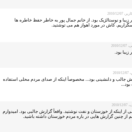
 2010/12/07
 زیبا و نوستالژیک بود. از خانم جمال پور به خاطر حفظ خاطره ها
گزاریم. کاش در مورد اهواز هم می توشتید.
2010/12
 زیبا بود.
2010
ش جالب و دلنشینی بود... مخصوصأ اینکه از صدای مردم محلی استفاده
ود...
2010/1
از اینکه از خوزستان و نفت نوشتید. واقعأ گزارش جالبی بود. امیدوارم
م از چنین گزارش هایی در باره مردم خوزستان داشته باشید.