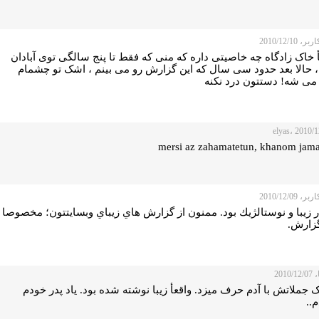
 2010/12/10
 خاک زادگاه چه خاصیتی داره که منی که فقط تا پنج سالگی توی آبادان
، حالا بعد حدود سی سال که این گزارش رو می بینم ، اشک تو چشمام
می شه! دستتون درد نکنه
mersi az zahamatetun, khanom jama
 2010/12/09
 زيبا و نوستالژيك بود. ممنون از گزارش هاي زيباي وبسايتتون؛ مخصوصا
گزارش.
2010
 جملاتش با آدم حرف میزد. واقعأ زیبا نوشته شده بود. یاد پدر خودم
م..