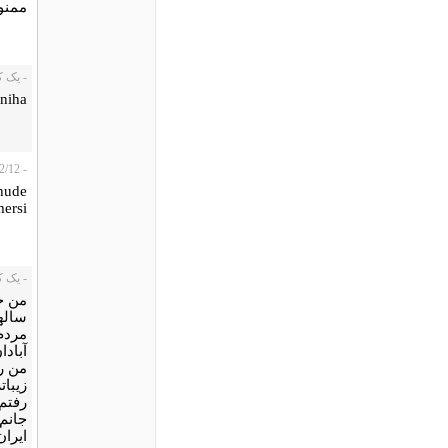
ممنو
- یک کاربر،
niha
- esi، 2010/12/12
shude
ersi
- یک کاربر،
من جم
سالها
مردم 
من ر
زیبات
رفتم 
جانم 
ایران