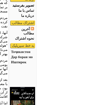
که هم
تصویر بفرستید
بر تم
تماس با ما
مسجدس
درباره ما
مردم 
کرده 
اشتراک مطالب
نفت س
آخرین
آنها،
مطالب
شرکت 
نحوه اشتراک
می‌کر
"هولد
به خط سیریلیک
می‌نام
Тоҷикистон
بهتر 
Дар бораи мо
مردم 
Иштирок
بومی 
آنها 
می‌گو
بعد ا
با مع
بود، م
از آن
اقامتگ
اما آ