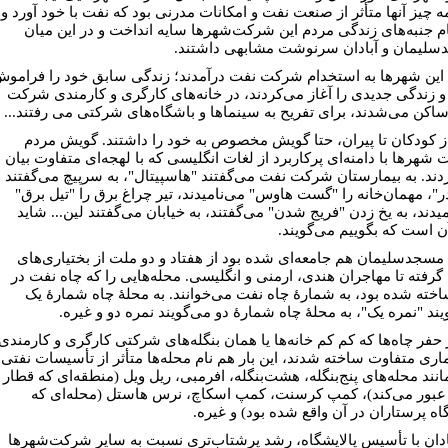
ه چیز آنها متأثر از صنعت نفت و امکانات مدرنی بود که نفت با خود آورد و
ام جنبه‌های زندگی مردم این شرکت‌شهرها سایه انداخت و در این میان
لیمان و آبادان سرنوشت مشابهی داشتند.
این شهرها به استخدام شرکت نفت درآمدند؛ زندگی سابق خود را فرامو
و زندگی جدیدی را آغاز می‌کردند، در خانه‌های کارگری و کارمندی شرکت
اکن می‌شدند، برای تفریح به سینماها و باشگاه‌های شرکتی می رفتند...
 از کودکان تا پیران، حتا گویش مخصوص به خود را داشتند. گویش مردم
شهرها با دامنه‌ای پرکاربرد از لغات انگلیسی که با لهجه‌ای متفاوت بیان
دند. به بیمارستان شرکت نفت می‌گفتند "هاسپیتال"، به سرپیچ می‌گفتند
ر"، مهمان‌خانه را "گست هاوس" می‌نامیدند، تیر چراغ برق را "تیل برق"
یدند، به یخ زدن "فریج شدن" می‌گفتند، به خیابان می‌گفتند لین... شاید
آن است که بگوییم می‌گویند.
مسجدسلیمان هم جامعه‌ای شده بود از هفتاد و دو ملت از بختیاری‌های
گرفته تا مهاجران هندی، ارمنی و انگلیسی. محله‌هایی را که چاه نفت در
ساخته شده بود، به شمارۀ چاه نفت می‌خوانند. به محلۀ چاه شمارۀ یک
یند "نمره یک"، به محلۀ چاه شمارۀ دو می‌گویند نمره دو و غیره.
ز حفر چاه‌ها که کم کم خانه‌ها یا همان بنگله‌های شرکتی کارگری و کارمندی
ماری متفاوت ساخته شدند، این بار هم نام محله‌ها متأثر از تأسیسات نفتی
انند محله‌های پنج‌بنگله، هشت‌بنگله، افرمبی، ریل ویل (منطقه‌ای که قطار
 عبور می‌کند)، کمپ کرسنت، کمپ اسکاچ، نرس هاستل (محله‌ای که
اه پرستاران در آن واقع شده بود) و غیره.
بادان با تأسیس پالایشگاه، رشد پرشتاب‌تری نسبت به سایر شرکت‌شهرها