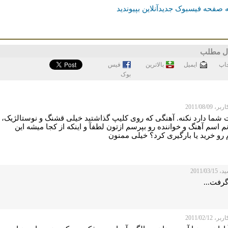
 صفحه فیسبوک جدیدآنلاین بپیوندید
ل مطلب
اپ
ايميل
بالاترین
فيس
بوک
 2011/08/09
شما دارد نکنه. آهنگی که روی کلیپ گذاشتید خیلی قشنگ و نوستالژیک،
م اسم آهنگ و خواننده رو بپرسم ازتون لطفآ و اینکه از کجا میشه این
 رو خرید یا بارگیری کرد؟ خیلی ممنون
2011/03/
گرفت...
 2011/02/12