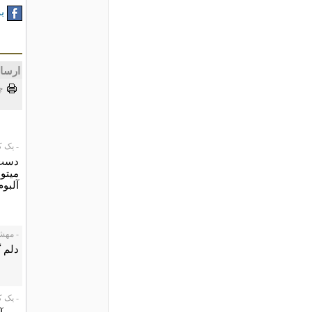
به
ارسا
چ
- یک کاربر،
دست 
میتون
آلبوم
- مهشید، 15
دلم 
- یک کاربر،