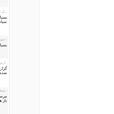
- یک کاربر،
بسیار
سپاس
- جنوبی، /07
بسیار
- آرش، /12/07
گزار
شده ب
- صدف، 2/07
مرسی 
باز ه