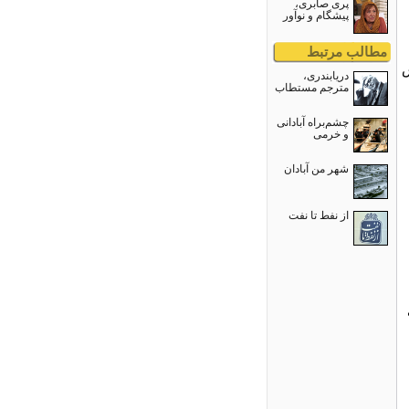
پری صابری،
پیشگام و نوآور
مطالب مرتبط
ش
دریابندری،
مترجم مستطاب
چشم‌براه آبادانی
و خرمی
شهر من آبادان
از نفط تا نفت