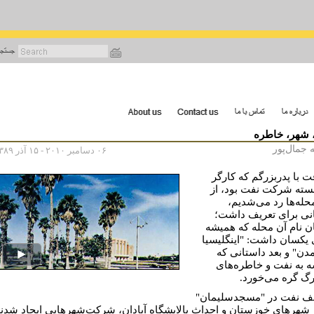
رفتن
به
محتوای
اصلی
 شهر، خاطره
 جمال‌پور
۰۶ دسامبر ۲۰۱۰ - ۱۵ آذر ۱۳۸۹
ت با پدربزرگم که کارگر
سته شرکت نفت بود، از
محله‌ها رد می‌شدیم،
نی برای تعریف داشت؛
ن نام آن محله که همیشه
 یکسان داشت: "اینگلیسیا
مدن" و بعد داستانی که
 به نفت و خاطره‌های
رگ گره می‌خورد.
ف نفت در "مسجدسلیمان"
 شهرهای خوزستان و احداث پالایشگاه آبادان، شرکت‌شهرهایی ایجاد شدن