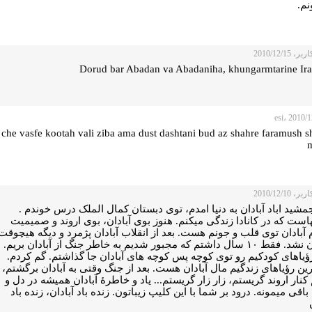
نم.
 2010/12/15
Dorud bar Abadan va Abadaniha, khungarmtarine Ira
che vasfe kootah vali ziba ama dust dashtani bud az shahre faramush 
m
 2010/12/10
شید اباد آبادان به دنیا امدم، توی دبستان کمال الملک درس خوندم .
ست که در کانادا زندگی میکنم. هنوز بوی آبادان، بوی اروند و صمیمیت
آبادان توی قلب و جونم هست. بعد از انقلاب آبادان پژمرد و دیگه هیچوقت
آبادان نشد. فقط ۱۰ سال داشتم که مجبور شدیم به خاطر جنگ از آبادان بریم.
ؤیاهای کودکیم رو توی کوچه پس کوچه های آبادان جا گذاشتم. گم کردم.
رین رؤیاهای زندگیم مال آبادان هست. بعد از جنگ وقتی به آبادان برگشتم،
کنار اروند گریستم، زار زار گریستم... یاد و خاطرۀ آبادان همیشه در دل و
باقی میمونه. درود بر شما با این کلیپ زیباتون. زنده باد آبادان، زنده باد