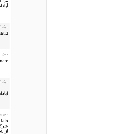
من آب
آبادا
- یک کاربر،
tid .
- یک کاربر،
 merc
- یک کاربر،
آبادا
- فریبا، 12/15
فاطمه
شرکت
از ش