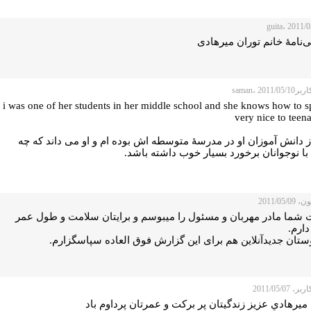
‌نامۀ خانم توران میرهادی
saman، 2011/
i was one of her students in her middle school and she knows how to 
very nice to teen
ز دانش آموزان او در مدرسۀ متوسطه اش بوده ام و او می داند که چه
با نوجوانان برخورد بسیار خوب داشته باشد.
2011/05/
شما مادر مهربان و مسئول را میبوسم و برایتان سلامت و طول عمر
دارم.
ستان جدیدآنلاین هم برای این گزارش فوق العاده سپاسگزارم.
 2011/05/07
ميرهادي عزيز زندگيتان پر بركت و عمرتان پرداوم باد