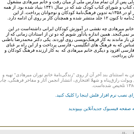
ولی پس از آن تمام مدارس ملی از میان رفت و خانم میرهادی مشغول
تألیف کتاب و شورای کتاب کودک شد که در سال ۱۳۴۱ بنیاد شده بود. از همه
مهم‌تر او در ۱۳۵۸به تدوین فرهنگ‌نامۀ کودکان و نوجوانان پرداخت. از این
۱۲ جلد منتشر شده و همچنان کار بر روی آن ادامه دارد.
 خانم میرهادی چه نقشی در آموزش کودکان ایرانی داشته‌است در این
 نمی‌گنجد. همین اندازه یادآور شویم که دو تن از استادان زمانی که از
 باز ماندند به کار فرهنگ‌نویسی روی آوردند. یکی دکتر محمدرضا باطنی
شناس که به فرهنگ های انگلیسی- فارسی پرداخت و از این راه بر غنای
فارسی افزود و دیگری خانم میرهادی که به کار ارزنده فرهنگ کودکان و
نان پرداخت.
ن به استثنای بند آخر آن از روی "زندگی‌نامۀ خانم توران میرهادی
"
تهیه و
ویولت رازق‌پناه و شهلا افتخاری، انتشار انجمن آثار و مفاخر
فرهنگی، چاپ
۱۳۸
تلخیص شده‌است
.
ای نصب نرم افزار فلش اینجا را کلیک کنيد.
 صفحه فیسبوک جدیدآنلاین بپیوندید
ل مطلب