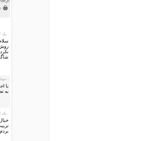
چ
- یک کاربر،
روش 
نکرده
شاگرد
- عماد، /08/28
با ا
به ت
- یک کاربر،
تربی
بردم 