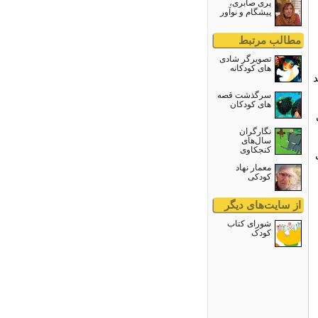
پری صابری،
پیشگام و نوآور
مطالب مرتبط
تصویرگر شادى
های کودکانه
د
سرگذشت قصه
های کودکان
نگارگران
سال‌های
کنجکاوی
معمار نهاد
کودکی
از سایت‌های دیگر
شورای کتاب
کودک