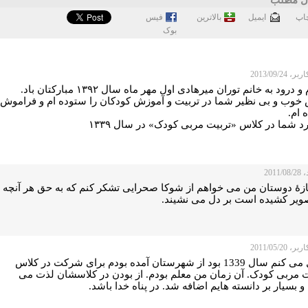
اپ
ايميل
بالاترین
فيس
بوک
 2013/09/24
سلام و درود به خانم توران میرهادی اول مهر ماه سال ۱۳۹۲ مبارکتان باد.
خوب و بی نظیر شما در تربیت و آموزش کودکان را ستوده ام و فراموش
 ام.
 شما در کلاس «تربیت مربی کودک» در سال ۱۳۳۹
2011
جازۀ دوستان من می خواهم از شوکا صحرایی تشکر کنم که به حق هر آنچه
صویر کشیده است بر دل می نشیند.
 2011/05/20
خیال می کنم سال 1339 بود از شهرستان آمده بودم برای شرکت در کلاس
ت مربی کودک. آن زمان من معلم بودم. از بودن در کلاسشان لذت می
و بسیار بر دانسته هایم اضافه شد. در پناه خدا باشد.