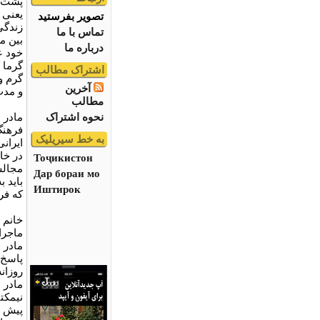
پشت م
یعنی 
تصویر بفرستید
زندگی
تماس با ما
بین م
درباره ما
خود ع
گرما 
اشتراک مطالب
گرم و 
آخرین
و مدت
مطالب
نحوه اشتراک
مادر ا
فرهنگ
به خط سیریلیک
ایران
در خا
Тоҷикистон
مجالس
Дар бораи мо
باید ب
Иштирок
که فر
خانم 
ماجرا
مادر 
پاسخ 
روزان
مادر 
نیمکت
پیش ر