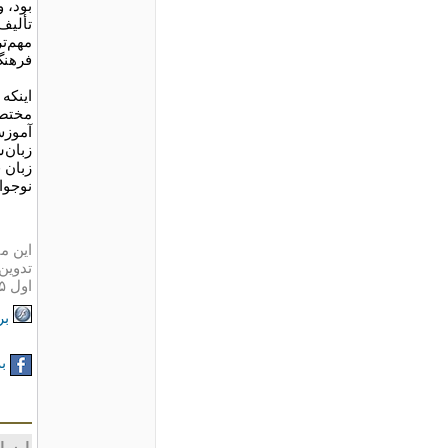
بود، 
فرهنگ‌نامه تا کنون 
اینکه
مختصر
آموزش
زبان‌
زبان 
نوجوا
این مت
تدوین 
اول
۵
بر
به
ارسا