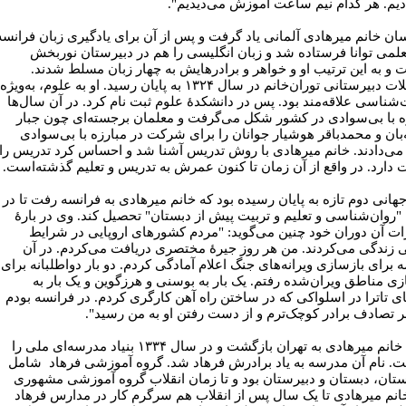
دیم. هر کدام نیم ساعت آموزش می‌دیدیم".
سان خانم میرهادی آلمانی یاد گرفت و پس از آن برای یادگیری زبان فرانسه
علمی توانا فرستاده شد و زبان انگلیسی را هم در دبیرستان نوربخش
 و به این ترتیب او و خواهر و برادرهایش به چهار زبان مسلط شدند.
تحصیلات دبیرستانی توران‌خانم در سال ۱۳۲۴ به پایان رسید. او به علوم، به‌ویژه
شناسی علاقه‌مند بود. پس در دانشکدۀ علوم ثبت نام کرد. در آن سال‌ها
ه با بی‌سوادی در کشور شکل می‌گرفت و معلمان برجسته‌ای چون جبار
‌بان و محمدباقر هوشیار جوانان را برای شرکت در مبارزه با بی‌سوادی
 می‌دادند. خانم میرهادی با روش تدریس آشنا شد و احساس کرد تدریس را
دارد. در واقع از آن زمان تا کنون عمرش به تدریس و تعلیم گذشته‌است.
هانی دوم تازه به پایان رسیده بود که خانم میرهادی به فرانسه رفت تا در
"روان‌شناسی و تعلیم و تربیت پیش از دبستان" تحصیل کند. وی در بارۀ
ت آن دوران خود چنین می‌گوید: "مردم کشورهای اروپایی در شرایط
زندگی می‌کردند. من هر روز جیرۀ مختصری دریافت می‌کردم. در آن
 برای بازسازی ویرانه‌های جنگ اعلام آمادگی کردم. دو بار دواطلبانه برای
زی مناطق ویران‌شده رفتم. یک بار به بوسنی و هرزگوین و یک بار به
ای تاترا در اسلواکی که در ساختن راه آهن کارگری کردم. در فرانسه بودم
ر تصادف برادر کوچک‌ترم و از دست رفتن او به من رسید".
بعدها خانم میرهادی به تهران بازگشت و در سال ۱۳۳۴ بنیاد مدرسه‌ای ملی را
. نام آن مدرسه به یاد برادرش فرهاد شد. گروه آموزشی فرهاد شامل
تان، دبستان و دبیرستان بود و تا زمان انقلاب گروه آموزشی مشهوری
خانم میرهادی تا یک سال پس از انقلاب هم سرگرم کار در مدارس فرهاد