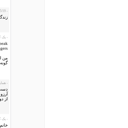
- guita، 2011/05/19
زندگی
- یک کاربر05/10
speak
agers
من ا
گونه 
- همایون، 09
دست 
آرزو 
از دو
- یک کاربر،
خانم 