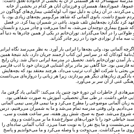
درسۀ سپهسالار که هر قسمتی از آن به بخشی از خانواده تعلق داشت؛
عموها، عموزاده‌ها، همسران و فرزندان آنان هر کدام در بخشی از خانه
 می‌کردند. در آن زمان به دلیل نبود آب لوله‌کشی بیماری‌های گوناگون در
ردم شیوع داشت. بانوی آلمانی که شاهد مرگ‌ومیر بچه‌های زیادی بود، با
هد کرد نگذارد بچه‌هایش تلف شوند. باغی در شمیران پیدا کرد. در فصل
که شیوع بیماری دوچندان می‌شد، به آنجا می‌رفت و چادر می‌زد و تابستان
طولانی را در آنجا می‌گذراند. توران‌خانم در یکی از همین چادرها به دنیا آم
 سه ماه از نوزادی خود را در زیر چادر گذراند.
گرچه آلمانی بود، ولی بچه‌ها را ایرانی بار آورد. به نظر می‌رسد نگاه ایرانی
‌نامۀ کودکان که در سراسر این کتاب ارجمند جریان دارد، باید نتیجۀ همین
ی بار آمدن توران‌خانم باشد. تحصیل در مدرسۀ ایرانی دنبال شد. زبان رایج
نه فارسی بود. حتا گاهی نیز مادر برای آشنایی فرزندان خود با ادب فارسی
 بحثی با شرکت اهل ادب ترتیب می‌داد، هرچند معتقد بود که بچه‌هایش
ه یادگیری زبان‌های دیگر هم بپردازند، زیرا هر زبانی را دروازه‌ای می‌دانست
هنگی غنی از آن سر بر می‌آورد.
میرهادی از خاطرات این دورۀ خود چنین یاد می‌کند: "آلمانی یاد گرفتن ما،
یی خاص داشت. در طی سال تحصیلی، آموزش به صورت شفاهی بود.
به زبان آلمانی موضوعی را مطرح می‌کرد و ما نیمی فارسی نیمی آلمانی
می‌دادیم. ولی وقتی مدرسه تمام می‌شد و ما به شمیران می‌رفتیم، درس
ه شروع می‌شد. صبح به صبح، شش روز هفته، سر ساعت هشت و سی،
سبد خیاطی خود را با جوراب‌های سوارخ‌شدۀ ما بر می‌داشت و روی
ی می‌نشست و ما پنج نفر را به نوبت صدا می‌زد. کتاب آلمانی ساده‌ای را
وی ما می‌گذاشت. می‌دوخت و یا وصله می‌کرد و ما می‌خواندیم و پاسخ