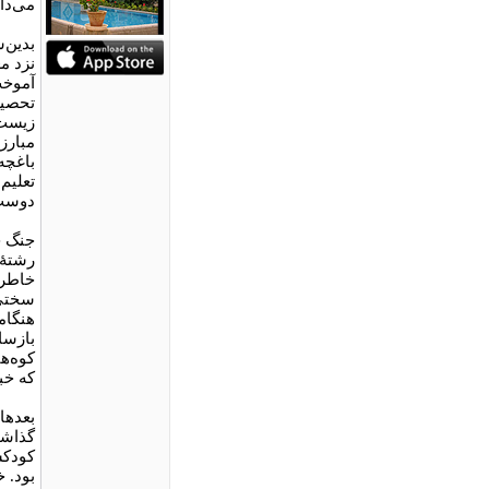
می‌دا
بدین‌
نزد م
آموخت
زیست‌
مبارز
باغچه
تعلیم
دوست 
جنگ ج
رشتۀ 
خاطرا
سختی 
هنگامه
بازسا
کوه‌ه
که خب
گذاشت
کودکس
بود. 