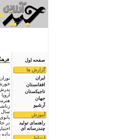
فرهنگ
صفحه اول
گزارش ها
ایران
خورشی
افغانستان
پدرش 
تاجیکستان
اروپا 
جهان
هنرمند
آرشیو
زناشو
آموزش
بانوی
راهنمای تولید
در خا
چندرسانه ای
اختیار
داده 
ارتباط