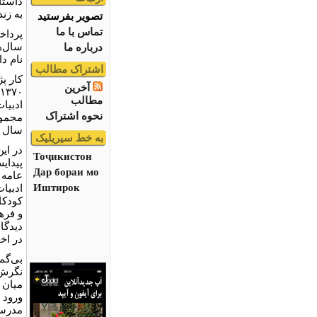
داستا
به زن
تصویر بفرستید
تماس با ما
پرداخت
سال‌ه
درباره ما
نام دا
اشتراک مطالب
کار پ
آخرین
مطالب
نحوه اشتراک
مجموع
سال ۱۳۸۶ در انتظار مجوز از وزارت ارشاد ‌است
به خط سیریلیک
در ای
Тоҷикистон
پیدای
Дар бораи мо
عامه ک
Иштирок
ادبیا
کودکا
و فره
دیدگا
در اخ
بی‌گم
نگرش‌
میان 
ورود 
مدرسه