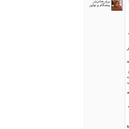
پری صابری،
پیشگام و نوآور
ز
د
ت
ه
ۀ