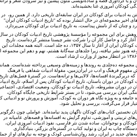
ن و یا گردآوری قصه و ساده‌نویسی متون پیشین و نیز سرودن شعر و ترانه
دگی کودکان امروزی غنا بخشیده‌اند.
ن به ادبیات برای کودکان در ایران سابقه‌ای تاریخی دارد. از همین رو، در
ای اخیر مجموعه‌ای در حال انتشار بوده که "تاریخ ادبیات کودکان ایران"
رد و چنان که از نامش پیداست، به تاریخ ادبیات برای کودکان می‌پردازد.
ژوهش برای این مجموعه را مؤسسۀ پژوهشی تاریخ ادبیات کودکان در سال
۱۳۷۰ آغاز کرد و حاصل کار آن را شرکت نشر چیستا منتشر کرده‌است. تاریخ
ادبیات کودکان ایران از آغاز تا سال ۱۳۵۷، ده جلد است. البته همه مجلدات این
ه هنوز نشر نیافته، زیرا جلدهای سه‌گانۀ هشتم، نهم و دهم این مجموعه ا
.
ن مجموعه ده‌جلدی به روندها و زمینه‌های وسیعی پرداخته شده‌است. همانن
ش مفهوم فرهنگ و ادب در ایران‌زمین، مقولۀ ادبیات شفاهی یا فرهنگ
ه دربرگیرندۀ افسانه‌ها، لالایی‌ها و ترانه‌هاست. در گسترۀ فصل‌های تاریخ
ت کودکان در دوران باستان، تاریخ ادبیات کودکان پس از اسلام، تاریخ ادبیا
ن در دوران مشروطه، تاریخ ادبیات نو کودکان، وضعیت اقتصادی، اجتماعی
نگی ایران بررسی می‌شود، تا در بستر شرایط تاریخی جایگاه کودکان،
ه جامعه و به ویژه‌ نگاه هر دوران به کودک، آموزش و پرورش نو و ادبیاتی ک
تیار قرار می‌گرفت، بررسی و تحلیل شود.
ان نخستین کتاب‌های کودکان ناگهان پدید نیامده‌اند. عواملی چون دگرگونی
های تربیتی و آموزشی، تداوم گرایش به افسانه‌ها و قصه‌های عامیانه در
کودکان و نوجوانان، ساده شدن نثر فارسی، نفوذ ادبیات امروزی ایران،
دستگاه چاپ به ایران و تولید کتاب در گستره‌ای بزرگتر، بنیادگذاری
‌های جدید در ایران، رشد روان‌شناسی کودک و توجه به نیازهای او از جمل