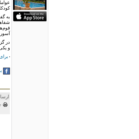
عوامل
کودکا
به گفت
شفاهی
قوم‌ها
آسوری
در گز
و یکی
برای 
به
ارسا
چ