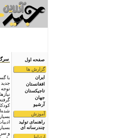
سرگذ
صفحه اول
گزارش ها
ایران
با گس
جدید 
افغانستان
توجه 
تاجیکستان
نیازه
جهان
گرفته 
آرشیو
کودکا
شده‌ا
آموزش
بسیار
راهنمای تولید
ادبیات
چندرسانه ای
بسیار
و سرا
ارتباط