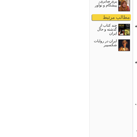
پری صابری،
پیشگام و نوآور
مطالب مرتبط
ه
چند كتاب از
گذشته و حال
ايران
ایران در روایات
شکسپیر
ن به
،