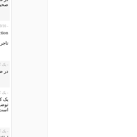
صحیح
- ahmad، 2008/09/16
tion:
تاجر
- یک کاربر،
در ض
- یک کاربر،
يک ک
توضي
است.
- یک کاربر،