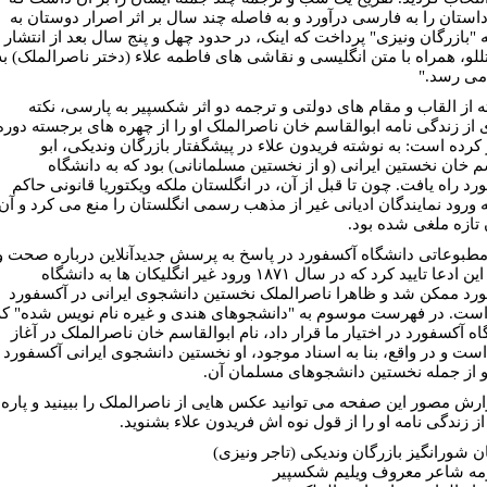
داستان را به فارسی درآورد و به فاصله چند سال بر اثر اصرار دوستان به
 "بازرگان ونیزی" پرداخت که اینک، در حدود چهل و پنج سال بعد از انتشار
تللو، همراه با متن انگلیسی و نقاشی های فاطمه علاء (دختر ناصرالملک) به
ی رسد."
 از القاب و مقام های دولتی و ترجمه دو اثر شکسپیر به پارسی، نکته
 از زندگی نامه ابوالقاسم خان ناصرالملک او را از چهره های برجسته دوره
 کرده است: به نوشته فریدون علاء در پیشگفتار بازرگان وندیکی، ابو
م خان نخستین ایرانی (و از نخستین مسلمانانی) بود که به دانشگاه
رد راه یافت. چون تا قبل از آن، در انگلستان ملکه ویکتوریا قانونی حاکم
ه ورود نمایندگان ادیانی غیر از مذهب رسمی انگلستان را منع می کرد و آن
 تازه ملغی شده بود.
مطبوعاتی دانشگاه آکسفورد در پاسخ به پرسش جدیدآنلاین درباره صحت و
سقم این ادعا تایید کرد که در سال ۱۸۷۱ ورود غیر انگلیکان ها به دانشگاه
رد ممکن شد و ظاهرا ناصرالملک نخستین دانشجوی ایرانی در آکسفورد
است. در فهرست موسوم به "دانشجوهای هندی و غیره نام نویس شده" که
ه آکسفورد در اختیار ما قرار داد، نام ابوالقاسم خان ناصرالملک در آغاز
است و در واقع، بنا به اسناد موجود، او نخستین دانشجوی ایرانی آکسفورد
و از جمله نخستین دانشجوهای مسلمان آن.
ارش مصور این صفحه می توانید عکس هایی از ناصرالملک را ببینید و پاره
ز زندگی نامه او را از قول نوه اش فریدون علاء بشنوید.
ن شورانگیز بازرگان وندیکی (تاجر ونیزی)
ه شاعر معروف ویلیم شکسپیر