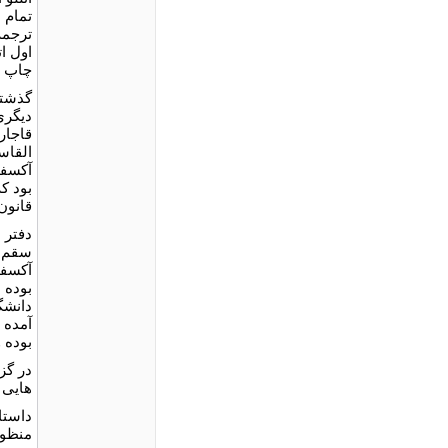
تمام 
ترجمه
اول ا
چاپ م
گذشته
دیگری
قاجار
القاس
آکسفو
بود ک
قانون
دفتر 
آکسفو
بوده 
دانشگا
آمده 
بوده 
در گز
هایی ا
داستا
منظوم