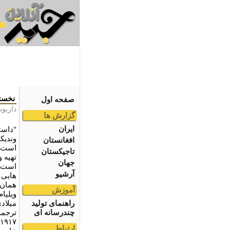
نخستی
صفحه اول
داریو
گزارش ها
ایران
"داست
وندیک
افغانستان
است ک
تاجیکستان
جهان
است. 
آرشیو
هایی 
همان 
آموزش
راهنمای تولید
میلاد
چندرسانه ای
ترجمه
ارتباط