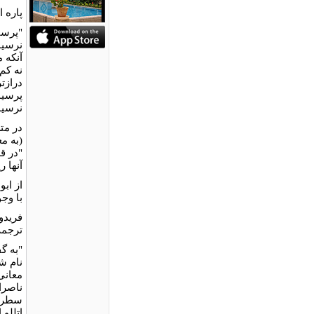
پاره 
"پرسی
نرسیا
آنکه 
نه کم
درازتر
پرسیا
نرسیا:
در مت
(به م
"در قد
آنها ر
از ابو
با وج
فرید
ترجمه
"به گ
نام ش
معانی
ناصرا
سطر از
اتللو