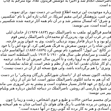
اصرالملک انجام شد و اخیرا به کوشش فریدون علاء، نوه مترجم به چاپ
ه است.
درباره موجودیت این ترجمه اطلاع چندانی در دست نبود. برای نمونه،
 غنی، پژوهشگر ایرانی مقیم آمریکا، در کتاب تازه اش با نام "شکسپیر،
 و شرق" که امسال منتشر شد و در آن نام همه آثار ترجمه شده شکسپیر ب
 آمده است، می نویسد:
"ابوالقاسم قراگوزلو، ملقب به ناصرالملک دوم (۱۸۶۳-۱۹۲۷) از خاندان ایلی
ی در غرب ایران بود. پدربزرگ او محمدخان ناصرالملک رئیس قوم
لو بود و با دربار قاجار پیوند نزدیکی داشت. وی به عنوان وزیر خارجه،
لدین شاه را در دومین سفرش به فرنگ همراهی کرد. او نوه اش را با خود
برد و در کالج "بی لیول" آکسفورد نام نویس کرد (۱۸۷۹-۱۸۸۲). ابوالقاسم خا
ایران برگشت و سرانجام طی سال های ۱۹۱۰ تا ۱۹۱۴ نایب السلطنه احمد شاه
ن شد. سپس او به اروپا رفت و تا آخرین سال عمرش آن جا ماند. ترجمه
ی او کار شایان تقدیر، اما عاری از نظم و شعر است. او شاید نمایشنامه
 ونیزی" را هم برگردانده باشد، ولی هیچ نسخه ای از آن در دست نیست."
تانه، اکنون نسخه ای از "داستان شورانگیز بازرگان وندیکی" را در دست
که آن هم به مانند اتللوی ناصرالملک منثور است. اما نثر آن از زبان
ری رایج در عهد قاجار بسیار متفاوت است و بیشتر به نثر امروزی می ماند
انی شیوا و پارسی ای روشن. ناصرالملک در دیباچه کتابش درباره هنر ویلیام
ر می نویسد:
 برای مجسم ساختن حالات و طبع و خوی اشخاص، زشت و زیبا را چون
و روشن در پرده نقاشی با رنگ های هوای دل انسانی چنان به هم آمیخته و
 استادی و هنر به کار برده که گویی روح در آنها دمیده است."