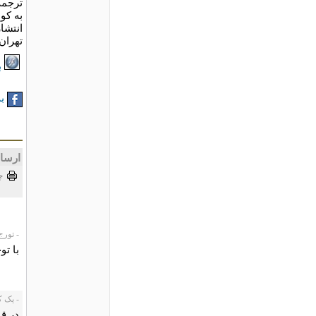
ترجمه
به ک
انتشا
تهران
ب
به
ارسا
چ
- تورج دري
با تو
- یک کاربر،
در قد