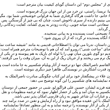
ای از "مجلس دوم" این داستان گویای کیفیت بیان مترجم است:
ا: نریسا، راستی، تن خرد من از این جهان بزرگ فرسوده است.
: خانم، جا داشت هرگاه گرفتاری شما به فراوانی خوشبختی شما بود. مگر
می بینیم دارنده از سیری ناخوش است، چنان که بی چیز از گرسنگی. پس
 سعادتی است میانه جویی. زیادت زودتر به پیری کشاند، کفایت زندگانی را
 گرداند.
: نصیحتی است پسندیده و به بیانی سنجیده.
 آنگاه پسندیده تر گردد که از آن پیروی شود."
ن داستان، ندرتا می توان با اصطلاحاتی قدیمی به مانند "شیشه ساعت نما
عنای "ساعت شنی") روبرو آمد که آن هم با توضیحات مترجم همراه است:
یم دو گوی بلورین میان تهی را با لوله ای باریک به هم پیوسته و در یکی از
یگ نرم می ریختند و از جریان ریگ از این به آن، میزان وقت را می گرفتند."
القاسم ناصرالملک تنها دو ترجمه از آثار ویلیام شکسپیر به جا مانده است و
ود قدرت آشکارش در نویسندگی ظاهرا چیز دیگری ننوشته است.
ون
علاء
در پیشگفتار خود برای این کتاب چگونگی مبادرت ناصرالملک به
 نمایشنامه های شکسپیر را این گونه توضیح می دهد:
فته فرزند ایشان، حسین علی قراگوزلو، شبی در حضور جمعی از دوستان
کسپیر به میان آمد و یکی از حضار اظهار نمود که ترجمه منظومات و نقل
 و عبارات آن شاعر شهیر به زبان فارسی امکان پذیر نمی باشد.
لملک با این عقیده موافق نبود و از راه آزمایش و تفنن در صدد برآمد چند
 یکی از آثار نویسنده را ترجمه نماید و به این منظور تصادفا نمایشنامه
 انتخاب گردید. تفریح یک شب و ترجمه چند جمله ایشان را بر آن داشت که