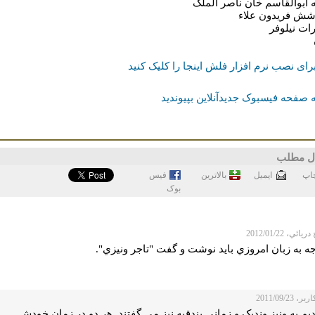
 ابوالقاسم خان ناصر الملک
وشش فریدون
علاء
رات نیلوفر
رای نصب نرم افزار فلش اینجا را کلیک کنید
 صفحه فیسبوک جدیدآنلاین بپیوندید
ل مطلب
اپ
ايميل
بالاترین
فيس
بوک
ائي، 2012/01/22
جه به زبان امروزي بايد نوشت و گفت "تاجر ونيزي".
 2011/09/23
یم به ونیز وندیک و زمانی بندقیه نیز می گفتند. هر دو در زمان خودش