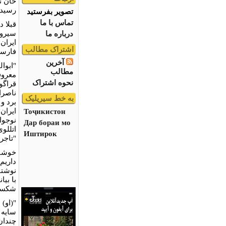
خان ن
رسید
تصویر بفرستید
تماس با ما
قبلا 
سیروس
درباره ما
ایران
اشتراک مطالب
فارسی
آخرین
مطالب
معروف
نحوه اشتراک
قراگوز
ناصرا
به خط سیریلیک
Тоҷикистон
نوجوا
Дар бораи мо
اتللو
Иштирок
"تاجر
خوشبخ
داریم 
نوشتا
با بی
شکسپی
"(او)
سایه 
چندان