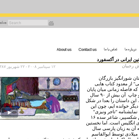
رفتن
به
محتوای
اصلی
ن ایرانی در آکسفورد
ش رجبیان
۱۲ سپتامبر ۲۰۰۸ - ۲۲ شهریور ۱۳۸۷
ان شورانگیز بازرگان
ی" از معدود کتاب هایی
ه فاصله زمانی میان پایان
تهیه و چاپ آن بیش از ۹۰ سال
این داستان را بعدا در شکل
دیگر خوانده ایم، چون این
نمایشنامه "تاجر ونیزی"
ویلیام شکسپیر، شاعر سده ۱۶
ی انگلیس است. اما نخستین
 آن به زبان پارسی سال
۱۹۱۷ میلادی توسط ابوالقاسم