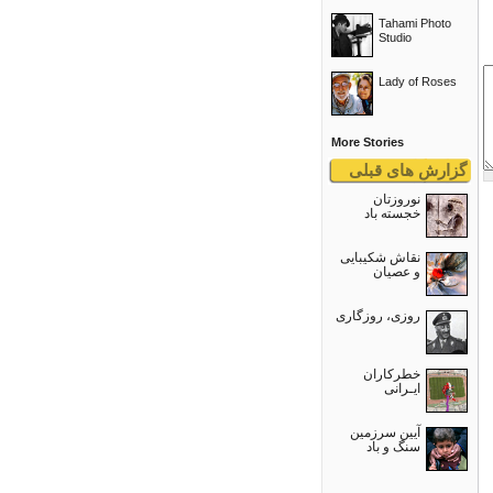
Tahami Photo
Studio
Lady of Roses
More Stories
گزارش های قبلی
نوروزتان
خجسته باد
نقاش شکیبایی
و عصيان
روزی، روزگاری
خطرکاران
ایـرانی
آیین سرزمین
سنگ و باد