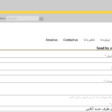
رفتن
به
محتوای
اصلی
Send by 
يميل
*
یرنده:
*
ط میتوانید یک آدرس ایمیل را وارد کنید.
*