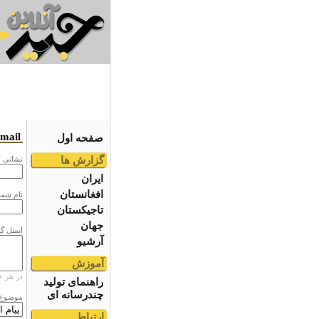
email
صفحه اول
گزارش ها
نشانى ا
ایران
افغانستان
نام شما
تاجیکستان
جهان
ایمیل گ
آرشیو
آموزش
در هر خ
راهنمای تولید
چندرسانه ای
موضوع
ارتباط