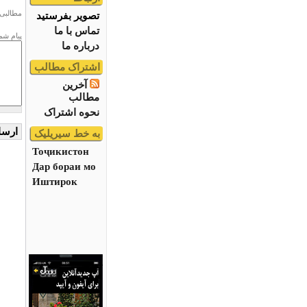
مطالبی 
تصویر بفرستید
تماس با ما
پیام شم
درباره ما
اشتراک مطالب
آخرین
مطالب
نحوه اشتراک
به خط سیریلیک
Тоҷикистон
Дар бораи мо
Иштирок