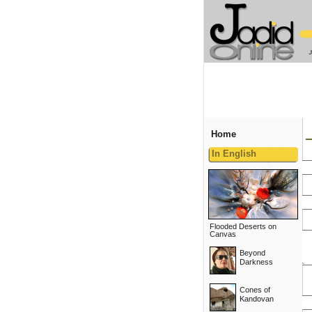
Home
In English
Flooded Deserts on
Canvas
Beyond
Darkness
Cones of
Kandovan