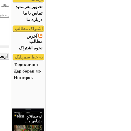
مطالبی 
تصویر بفرستید
تماس با ما
پیام شم
درباره ما
اشتراک مطالب
آخرین
مطالب
نحوه اشتراک
به خط سیریلیک
Тоҷикистон
Дар бораи мо
Иштирок