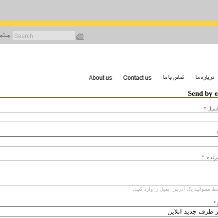
رفتن
به
محتوای
اصلی
Send by 
يميل
*
یرنده:
*
ط میتوانید یک آدرس ایمیل را وارد کنید.
*