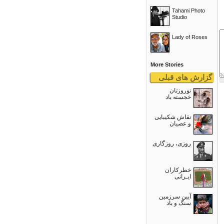
Tahami Photo
Studio
Lady of Roses
More Stories
گزارش های قبلی
نوروزتان
خجسته باد
نقاش شکیبایی
و عصيان
روزی، روزگاری
خطرکاران
ایـرانی
آیین سرزمین
سنگ و باد