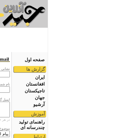
email
صفحه اول
گزارش ها
نشانى ا
ایران
افغانستان
نام شما
تاجیکستان
جهان
ایمیل گ
آرشیو
آموزش
در هر خ
راهنمای تولید
چندرسانه ای
موضوع
ارتباط