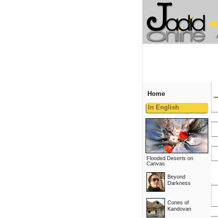
Home
In English
Flooded Deserts on
Canvas
Beyond
Darkness
Cones of
Kandovan