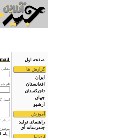
email
صفحه اول
گزارش ها
نشانى ا
ایران
افغانستان
نام شما
تاجیکستان
جهان
ایمیل گ
آرشیو
آموزش
در هر خ
راهنمای تولید
چندرسانه ای
موضوع
ارتباط