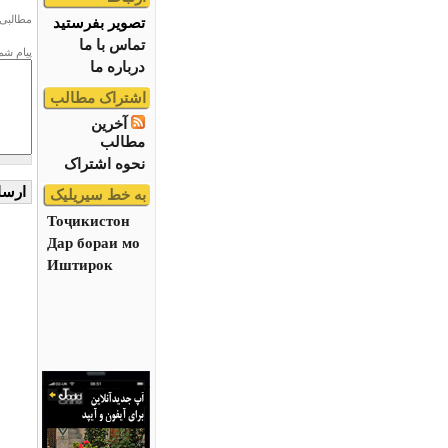
مطالبی 
تصویر بفرستید
تماس با ما
پیام شم
درباره ما
اشتراک مطالب
آخرین
مطالب
نحوه اشتراک
به خط سیریلیک
Тоҷикистон
Дар бораи мо
Иштирок