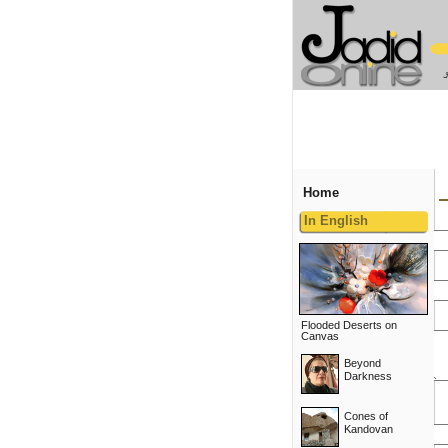
Home
In English
Flooded Deserts on
Canvas
Beyond
Darkness
Cones of
Kandovan