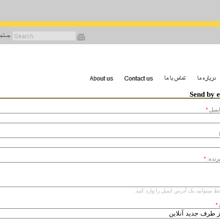
رفتن
به
محتوای
اصلی
Send by 
يميل
*
یرنده:
*
ط میتوانید یک آدرس ایمیل را وارد کنید.
*