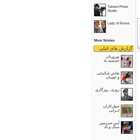
Tahami Photo
Studio
Lady of Roses
More Stories
گزارش های قبلی
نوروزتان
خجسته باد
نقاش شکیبایی
و عصيان
روزی، روزگاری
خطرکاران
ایـرانی
آیین سرزمین
سنگ و باد