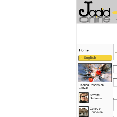
Home
In English
Flooded Deserts on
Canvas
Beyond
Darkness
Cones of
Kandovan