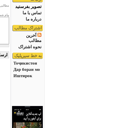
مطالبی 
تصویر بفرستید
تماس با ما
پیام شم
درباره ما
اشتراک مطالب
آخرین
مطالب
نحوه اشتراک
به خط سیریلیک
Тоҷикистон
Дар бораи мо
Иштирок