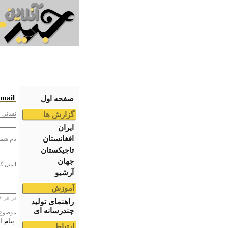
email
صفحه اول
گزارش ها
نشانى ا
ایران
افغانستان
نام شما
تاجیکستان
جهان
ایمیل گ
آرشیو
آموزش
در هر خ
راهنمای تولید
چندرسانه ای
موضوع
ارتباط