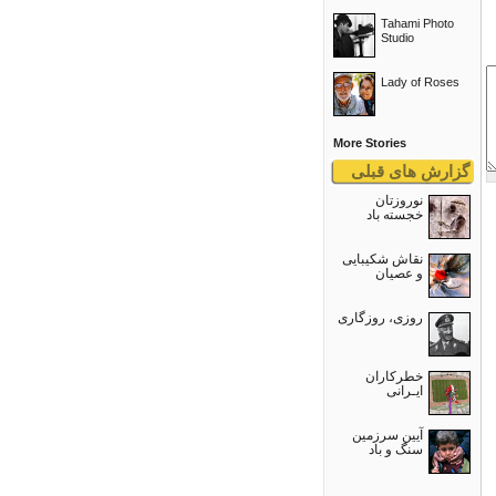
Tahami Photo
Studio
Lady of Roses
More Stories
گزارش های قبلی
نوروزتان
خجسته باد
نقاش شکیبایی
و عصيان
روزی، روزگاری
خطرکاران
ایـرانی
آیین سرزمین
سنگ و باد