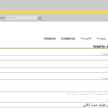
رفتن
به
محتوای
اصلی
Send by 
يميل
*
یرنده:
*
ط میتوانید یک آدرس ایمیل را وارد کنید.
*