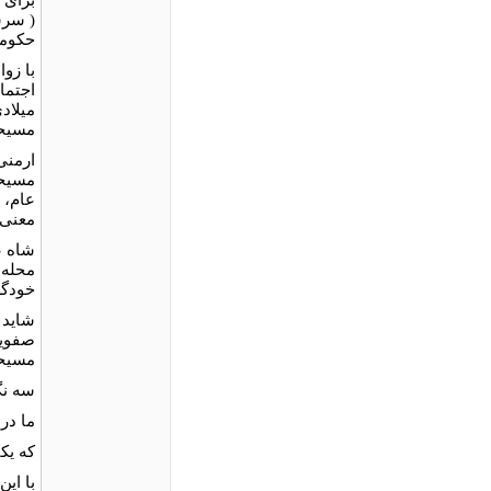
( سرس
حکومت
با زو
اجتما
میلاد
مسیحی
ارمنى
مسیحی
عام، 
معنى 
شاه ع
محله‌
خودگرد
شاید 
صفویه
مسیحی
سه نگر
ما در 
که یک
با ای