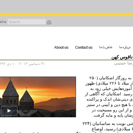
رفتن
به
محتوای
اصلی
 ناقوس کهن
ضا حسینی
۳۱ دسامبر ۲۰۱۳ - ۱۰ دی ۱۳۹۲
مسیح به روزگار اشکانیان (۲۵۰
پیش از میلاد تا ۲۲۶ میلادى) ظهور
آموزه‌هایش خیلى زود به
رسید. اشکانیان که آگاهى از
ى دینى‌شان اندک و پراکنده
ا هیچ دین و آیینى در ستیز
 و از این رو مسیحیت در
شان پایه و مایه گرفت
.
قتى نوبت به ساسانیان (
۲۲۴
تا ۶۵۲ میلادى) رسید، اوضاع