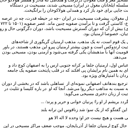
لسله ایلخانان مغول در ایران) مسیحى شدند، مسیحیت در دستگاه
 جایى براى خود باز کرد و همدلى هولاکوخان را برانگیخت.
ال مغولان، پیشرفت مسیحیت در ایران –چه در حیطه قدرت، چه در عرصه
ع- کاستى گرفت و تا برآمدن صفویه چنین ماند. عصر صفویه (
۱۵۰۱ تا ۲۲
ى) بیش از آن که دوران گسترش مسیحیت باشد، دوران دگرگونى حال و رو
ان، خصوصا ارمنیان بود.
 یک قوم است، نه یک مذهب. مذهب ارمنیان گریگورى از شاخه‌هاى
ت ارتدوکس است و چون بیشتر ارمنیان پیرو این مذهب هستند، در باور
قومیت آنها با مذهبشان یکى گرفته می‌شود و ارمنى بودن، مسیحى بودن
می‌دهد.
باس اول، ارمنیان جلفا بر کرانه جنوبى ارس را به اصفهان کوچ داد و
اى به همین نام برایشان پى افکند که در قلب پایتخت صفویه یک جامعه
ان با امتیازهاى ویژه بود.
ترجیع بند‌هاتف اصفهانی نمونه‌ای از تساهلی باشد که در بخشى از دوران
 نسبت به مذاهب دیگر روا می‌شد. آنجا که او در باره کلیسا و تثلیث در
ت از زبان دختری مسیحی
می‌گويد:
دد بریشم ار او را/ پرنیان خوانی و حریر و پرند/ ...
این گفتگو که از یک سو/ شد زناقوس این ترانه بلند
ی هست و هیچ نیست جز او/ وحده لا اله الا هو
ن حال کوچ ارمنیان جلفا از آذربایجان، موجب ضعف مراکز مسیحى در این