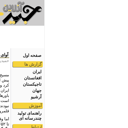
آواى
صفحه اول
حمیدر
گزارش ها
ایران
افغانستان
تاجیکستان
کرد و 
جهان
ایران 
باورها
آرشیو
است، ب
آموزش
نبودند
قلمرو
راهنمای تولید
چندرسانه ای
اما و
ارتباط