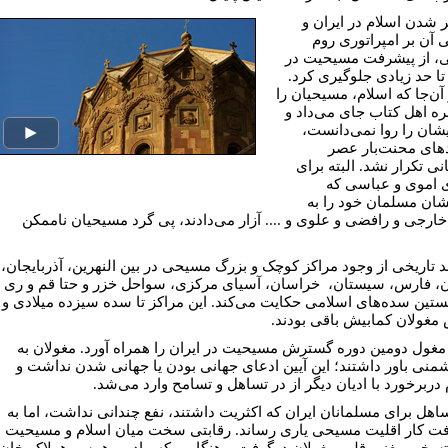
ر شدن اسلام در ایران و
 آن بر امپراتورى روم
 از پیشرفت مسیحیت در
 تا حد زیادى جلوگیرى کرد.
 آن‌جا که اسلام، مسیحیان را
ره اهل کتاب جاى مى‌داد و
یشان را روا نمی‌دانست،
هاى محنت‌بار عصر
ى تکرار نشد. البته براى
 اموى و عباسى که
شان مسلمان خود را به
 خارجى و رافضى و علوى و .... آزار می‌دادند، پى‌ گرد مسیحیان ناممکن
 تاریخى از وجود مراکز کوچک و بزرگ مسیحى در بین النهرین، آذربایجان،
، فارس، سیستان، خراسان، آسیاى مرکزى، سواحل خزر و حتا قم و رى
ستین سده‌هاى اسلامى حکایت می‌کند. این مراکز تا سده سیزده میلادى و
مغولان کمابیش باقى بودند.
غول دومین دوره گسترش مسیحیت در ایران را همراه آورد. مغولان به
شمنى باور داشتند؛ این آیین ادعاى جهانى بودن یا جهانى شدن نداشت و
 دربرخورد با ادیان دیگر از در تساهل و تسامح وارد
می‌شد.
ساهل براى مسلمانان ایران که اکثریت داشتند، نفع چندانى نداشت، اما به
ت کار اقلیت مسیحى یارى رساند. رقابتى سخت میان اسلام و مسیحیت
تسخیر مغز و قلب مغولان درگرفت و هنگامى که مادر و همسر هولاکو خان