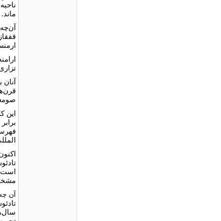
ناحیه
ماند
.
آن‌چه 
قفقاز
ارمنس
ارامن
تزارى
آنان ب
قرن‌ها
صومعه
این ک
فهرست
المللى
اکنون
تادئو
است، 
مشخصى
آن چه
تادئو
سال‌ه
تجربه