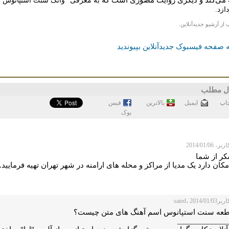
ازد.
 از آرشیو جدیدآنلاین.
 صفحه فیسبوک جدیدآنلاین بپیوندید
ل مطلب
اپ
ايميل
بالاترین
فيس
بوک
 2014/01/06
کر از شما
مکان دارد یک مدیا از مراکز و محله های ارامنه در شهر تهران تهیه فرمایید.
saied، 2014/
طعه سنت استپانوس اسم آهنگ های متن چیست؟
____________