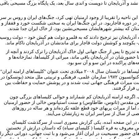
 نشد و آذربایجان تا دویست و اندى سال بعد، یک پایگاه بزرگ مسیحى باقى
این ناحیه را تقریبا از وجود ارمنیان تهى کرد، جنگ‌هاى ایران و روس بر سر
 در دوره قاجاربود. در این جنگ‌ها ایران به سختى شکست خورد و قفقاز و
تان که بیشتر شهرهایشان مسیحى‌نشین بود، از خاک ایران جدا شدند.
ه آذربایجان نیز ترجیح دادند که به قلمرو دولت هم کیش خود – دولت روسیه
- بکوچند و کوشش دولت قاجار براى ماندنشان در آذربایجان ناکام ماند.
ه تدریج تا پس از جنگ جهانى اول خاک آذربایجان را ترک کردند و آنچه از
 حضورشان در آذربایجان باقى ماند، میراثى از کلیساها، نمازخانه‌ها و
‌هاى پراکنده در این سو و آن سو بود
.
لیساها در تابستان سال
۲۰۰۸ میلادى تحت عنوان "کلیساهاى ارامنه ایران"
برابر کنوانسیون ۱۹۷۲ سازمان علمى، فرهنگى و تربیتى ملل متحد (یونسکو) در
 میراث فرهنگى جهانى ثبت شدند و در پوشش حمایت و حفاظت بین
 قرار گرفتند.
، اگرچه ارامنه آذربایجان کم شماراند و حوالى کلیساهاى بزرگى چون
س مقدس (تاتوس، طاطاوس) و سنت استپانوس خالى از حضور ارمنیان
اما از میراث پربهاى خود قطع علقه نکرده‌اند و هر ساله در روزهاى
 از سال از سراسر ایران به زیارتشان می‌آیند.
از سرگذشت کلیساى
 در این صفحه آمده، یکی گزارش مصوری است
س معروف به قره کلیسا ( کلیساى سیاه) که داستان درازش از نخستین
اى حضور مسیحیت در ایران آغاز می‌شود و با ثبت جهانى، دورانی دیگر را
 می‌کند و دیگری روایت مصوری است که
به معرفى "وانک سنت استپانوس"