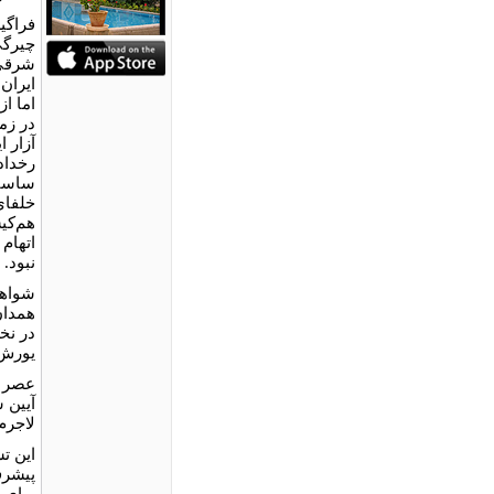
فراگی
چیرگى
شرقى،
ایران
اما از
در زم
آزار ا
رخداد
ساسان
خلفاى
هم‌کی
اتهام
نبود.
شواهد
همدان
در نخ
یورش 
عصر م
آیین 
لاجرم
این ت
پیشرف
براى 