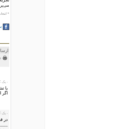
مى‌پرد
* انتخاب
به
ارسا
چ
- یک کاربر،
با تش
اگر ا
- یک کاربر01/03
در ق
____