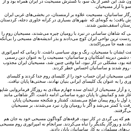
ن شد. این عصر از یک سو، با گسترش مسیحیت در ایران همراه بود و از
سو با آزار مسیحیان.
زگار ساسانیان، مسیحیت علاوه بر ارمنستان، در بخشی‌هاى غربى ایران
 یافت؛ به گونه‌اى که شهرهاى بسیارى در کرانه خاورى دجله، کردستان
ستان اسقف‌نشین شدند.
ى که شاهان ساسانى در نبرد با رومیان چیره می‌شدند، مسیحیان روم را
ردست ترین نواحى ایران کوچ می‌دادند و بذر اندیشه‌هاى مسیحى را بى‌آنکه
د، همه جا می‌پراکندند.
ت ایشان با مسیحیان، رنگ و بوى سیاسى داشت. تا زمانى که امپراتورى
 دشمن دیرینه اشکانیان و ساسانیان- مسیحیت را به عنوان دین رسمى
فته بود، مشکلى در کار نبود، اما وقتى چنین شد، مسیحیان ایران مجذوب
روم شدند و ساسانیان احساس خطر کردند.
قتى مسیحیان ایران حساب خود را از کلیساى روم جدا کردند و کلیساى
ى را به عنوان یک کلیساى ایرانى بنیان نهادند، سختى‌ها پایان نیافت.
د و آزار مسیحیان از ابتداى سده چهارم میلادى به روزگار فرمانروایى شاپو
غاز شد و کمابیش تا پایان دوره ساسانى ادامه داشت. اگر شاهانى مانند
د اول با روم پیمان صلح می‌بستند، کشتار و شکنجه مسیحیان پایان
فت یا کمتر می‌شد و اگر با رومیان وارد نبرد
می‌شدند، بر مسیحیان
ی‌گرفتند.
هم که پى ‌گردى در کار نبود، فرقه‌هاى گوناگون مسیحى خود به جان هم
ادند و روزگار یکدیگر را تباه
می‌کردند. سرانجام نه امپراتورى روم مسیحى،
ب‌هاى مسلمان، به کار ساسانیان پایان دادند.