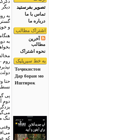
دگرگو
دیگر 
تصویر بفرستید
تماس با ما
به رو
درباره ما
گسترش
و خوز
اشتراک مطالب
هنگام
آخرین
به دو
مطالب
بخواهن
نحوه اشتراک
مخالف
به خط سیریلیک
روم –
نپذیر
Тоҷикистон
دولت 
Дар бораи мо
حتا و
Иштирок
نسطور
پى گر
دوم آ
یزدگر
مى‌گر
تنگ م
وقتى 
مى‌افت
که عر