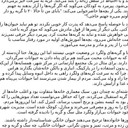
د و با احتیاط در سطل زباله را بلند می‌کند. گربه به سرعت خیز برمی‌دارد 
‌شود. پیرمرد به کودکان می‌گوید که اگر گربه‌ها را آزار بدهند به جهنم
می‌روند. یکی از بچه‌ها حاضرجوابی می‌کند: "بابای من تا حالا ۲۰ تا گربه رو دار
اونم می‌ره جهنم حاجی؟"
د با حوصله پاسخ می‌دهد که پدرت کار خوبی نکرده. تو هم نباید حیوان‌ها را
کنی. یکی دیگر از پسرها از قول مادرش می‌گوید که موی گربه باعث
 خواهرش شده و نباید به گربه‌ها محبت کرد. پیرمرد دیگر حرفی نمی‌زند 
ت خانه‌اش می‌رود. بچه‌ها آموزش‌های اولیه در مورد رفتار مناسب با
ت را از پدر و مادر و مدرسه می‌آموزند.
 و گربه‌های ولگرد در وضعیت خوبی نیستند اما این روزها، حتا آن‌دسته از
که به حیوانات محبت می‌کنند هم برای پناه دادن به حیوانات سرگردان،
دارند. برای مثال در یک مجتمع آپارتمانی در مرکز شهر، همسایه‌ها از این‌که
 بدون استفاده را در پارکینگ، انباری و بالکن خانه‌شان بگذارند هراس
. چرا که به سرعت گربه‌های ولگرد راهی به داخل انبوه وسایل پیدا کرده و
جا زاد و ولد می‌کنند. مردم از بیمار شدن می‌ترسند اما حیوانات بی‌پناه هم
ه غذا و آرامش دارند.
شته‌ای نه چندان دور، سبک معماری خانه‌ها متفاوت بود و اغلب خانه‌ها از
گربه استقبال می‌کردند. چرا که حداقل می‌توانست تعداد موش‌هایی را که
بود به کیسه بنشن و برنج آسیب برساند، کنترل کند. اما این‌روزها مردم،
اج را به روز و مصرفی می‌خرند و منازل، کوچک شده است. مدیریت شهری
ود حیوانات بی‌آزار ولگرد مثل سگ و گربه را نادیده گرفته است.
زها خانواده‌ها ترجیح می‌دهند حیوان خانگیِ شناسنامه‌دار داشته باشند.
 زده و مرتب، تمیز و بدون نگرانی. حیوانات خانگی، چه سگ و گربه و چه