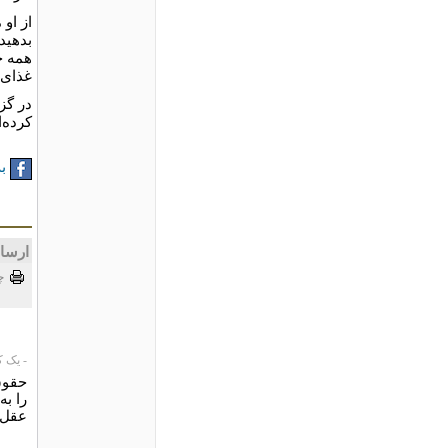
از او 
بدهید
همه چ
غذای 
در گز
کرده‌ا
به
ارسا
چ
- یک کاربر،
حقوق
را ب
عقل و