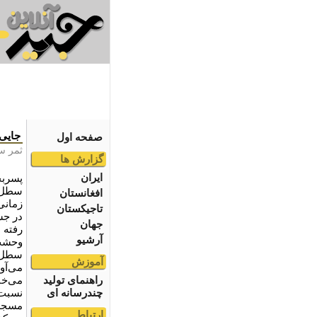
جایی
صفحه اول
ثمر س
گزارش ها
ایران
پسربچ
سطل ز
افغانستان
زمانی 
تاجیکستان
در جس
جهان
رفته ب
آرشیو
وحشت‌
سطل م
آموزش
می‌آو
راهنمای تولید
می‌خن
چندرسانه ای
نسبت 
مسجد 
ارتباط