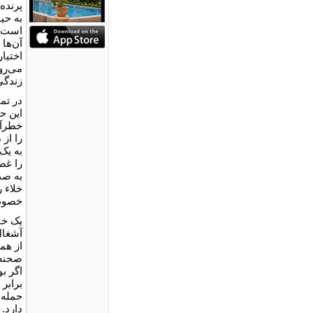
پرنده
به حی
است. 
آن‌ها 
اختیا
می‌رو
زندگی
در تم
این ح
خطرآف
را از
به یک
را غص
به صد
خلاء 
خصوص 
یک خا
آشغال
از همس
صحنه 
اگر ب
برابر 
حمله م
دارد. 