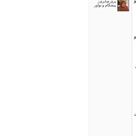
و
پری صابری،
پیشگام و نوآور
و