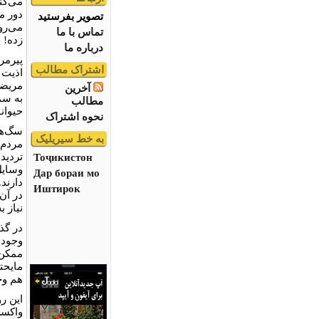
می‌کن
دور می
تصویر بفرستید
تماس با ما
زده! 
درباره ما
پیرمر
اشتراک مطالب
اذیت 
مریضی
آخرین
به سم
مطالب
حیوانا
نحوه اشتراک
سگ‌ها
به خط سیریلیک
مردم 
تردید 
Тоҷикистон
وسایل
Дар бораи мо
دارند
Иштирок
در آن‌
نیاز ب
در گذ
وجود 
ممکن 
مایحت
هم وج
این رو
واکسن