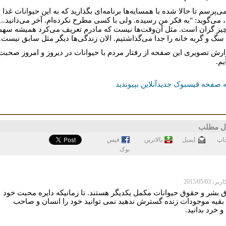
می‌پرسم تا حالا شده با همسایه‌ها برنامه‌ای بگذارید که به این حیوانات غذا
، می‌گوید: "به فکر من رسیده. ولی با کسی مطرح نکرده‌ام. آخر می‌دانید...
یز گران است. مثل آن‌وقت‌ها نیست که مادرم تعریف می‌کرد همیشه سهم
سگ و گربه خانه را جدا می‌گذاشتیم. الان زندگی‌ها دیگر مثل سابق نیست.
ارش تصویری این صفحه از رفتار مردم با حیوانات در دیروز و امروز صحبت
یم.
 صفحه فیسبوک جدیدآنلاین بپیوندید
ل مطلب
اپ
ايميل
بالاترین
فيس
بوک
 2015/05/03
 بشر و حقوق حیوانات مکمل یکدیگر هستند. تا زمانيکه دایره محبت خود
ه بقیه موجودات زنده گسترش ندهید نمی توانید خود را انسان و صاحب
 خرد بدانید.