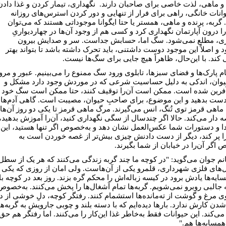
 و ماهی، لذت خاصی برای صاحبان دارند. نگهداری، تیمار کردن و غذا دادن
وانات خانگی، راهی برای فرار از تنهایی و دور کردن استرس‌های روزانه
گربه، پرنده و ماهی، همستر یا حتا ایگوانا موجوداتی هستند که می‌توان
را درون آپارتمان نگهداری کرد و کسی هم از وجود آن‌ها در چهاردیواریِ
ری، مطلع نمی‌شود. سگ اما، حسابش جداست. سر و صدایش بیرون
د و اصلاً این موجود دوست داشتنی، باید تحرک داشته باشد تا بتواند بهتر
 کند. با این‌حال، ظاهراً هیچ جایی برای سگ‌ها نیست.
ام پارک‌ها و فضای سبزها، تابلوی ورود سگ ممنوع را می‌بینیم. عبور و مرو
یوان، اندکی به دلیل حساسیت شرعی که در موردش وجود دارد مشکل و
رین شده است. ممکن است آن‌را توقیف کنند، حتا ممکن است سگ خود
 دست بدهید و این موضوع، برای صاحبِ حیوان، مصیبت است. گاهی آدم‌ها
 ماهی قرمز توی تُنگ، انس می‌گیرند. مرگ ماهی قرمز تا یکی دو روز آن‌ها
ه دار می‌کند. حالا اگر چندسال از سگی نگهداری کنید، آن‌را آموزش بدهید،
ا و دستورات شما عکس‌العمل نشان دهد و به‌خصوص اگر تنها هستید، این
را پر کند، دیگر از دست دادنش چیزی بیش‌تر از غصه خوردن است به
اگر آن‌را در خیابان از شما بگیرند.
نم جوان می‌گوید: "در کوچه ما چند گربه زندگی می‌کنند که هر یک از سطل
‌های فلزی شهرداری، قلمرو یکی از آن‌هاست. ولی امان از روزی که یکی
ایه‌ها یادش برود در کیسه زباله‌اش را محکم گره بزند. روز بعد در کوچه با
جالبی روبرو نمی‌شویم. گربه‌ها تمام آشغال‌ها را پخش می‌کنند. به‌خصوص
وی مرغ و گوشت از ته‌مانده‌ها استشمام کنند. رفتگر کوچه، دلِ خوشی از د
شدن کارش ندارد. بارها دیده‌ایم که با دسته بلند و چوبی جارویش به گربه‌ها
ی‌کند. این حیوانات فقط به‌خاطر غذا این‌کار را می‌کنند. اما رفتگر هم حق
همسایه‌ها هم."