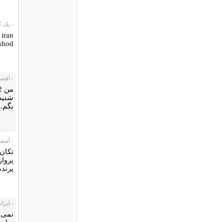
- یک کاربر،
ran .
od...
- افسون، 03
شنيد
بگم. 
- آصف آشنا
تكان 
پرواز
پرنده.
- ایرانی، /27
نمی د