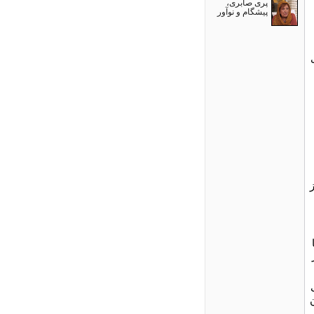
پری صابری،
پیشگام و نوآور
دی
از
بات