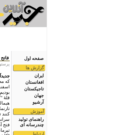
فاتح 
صفحه اول
پرستو
گزارش ها
ایران
جدیدآن
که مطل
افغانستان
اسفند
تاجیکستان
بودیم
جهان
قلۀ "
آرشیو
هیمال
تارنم
آموزش
کنند 
راهنمای تولید
سرانج
چندرسانه ای
تیرما
ارتباط