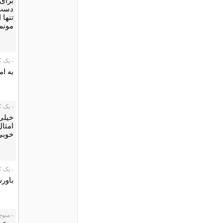
برای 
دست م
تنها
مونم
- یک کاربر،
به ام
- یک کاربر،
خیلی
امثا
خوبی 
- یک کاربر،
باور
- منوچهر