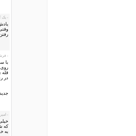
- یک کاربر،
یادش
وقتی
رفتن
- فرشید ف
با سل
در رس
جدیدآ
- امیر، 1/07/23
خیلی 
که ش
به خ