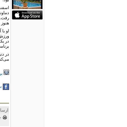
دماوند
رفت. 
هنوز 
او با
ورزش 
در یکی
برنامۀ
می‌کن
بر
به
ارسا
چ