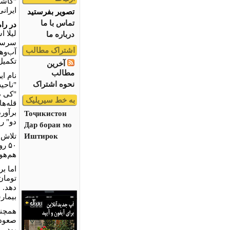
"كاشر
ایران
تصویر بفرستید
تماس با ما
در را
لیلا 
درباره ما
اشتراک مطالب
تکمیل کند 
آخرین
مطالب
نام ا
نحوه اشتراک
"ناحی
"کی د
به خط سیریلیک
قله‌ه
Тоҷикистон
دو" ر
Дар бораи мо
Иштирок
۵۰ 
هم‌هو
تومان
دهد. 
بیمار
صعود 
بود.