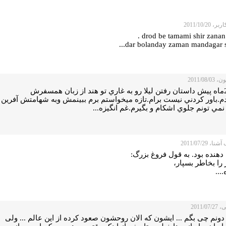
 2011/10/20
drod be tamami shir zanan i
dar bolanday zaman mandagar sh
2011/08/
من 2ماه پيش داستان رفتن ليلا رو به غاري تو هند از زبان همسفرش
م.باور كردني نيست برام.تازه ميخواستم برم ببينمش وبه شهامتش آفرين
نمي تونم جلوي اشكام و بگيرم.غم انگيزه...
، 2011/07/29
دهنده بود. به قول فروغ بزرگ:
 را بخاطر بسپار،
...
2011/07
ونم چی بگم ... ایشون که الان روحشون صعود کرده از این عالم ... ولی