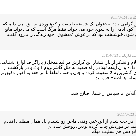
 2011/07/24
 گرامی باد؛ به عنوان یک شیفته طبیعت و کوهنوردی سابق، می دانم که
 کوه آدمی را به سوی خود می خواند فقط مرگ است که می تواند مانع
 شود. خوشبخت بود که درآغوش "معشوق" خود زندگی را بدرود گفت.
اریابی، 2011/07/23
ام و تشکر از باز انتشار این گزارش در لید مدخل ( پاراگراف اول) اشتباهی
روی داده و آن اینکه لیلا در راه صعود به قلل گاشربروم 1 و 2 و در بازگشت از
قله ی گاشربروم 2 سقوط کرده و جان باخته . لطفا با مراجعه به اخبار دقیق تر
انه ها اصلاح فرمایید.
نلاین: با سپاس از شما. اصلاح شد.
201
ناراحت شدم از این خبر. وقتی ماجرا رو شنیدم یاد همان مطلبی افتادم
ما در موردش چاپ کرده بودین. روحش شاد. :(
انوادش هم تسلیت میگم