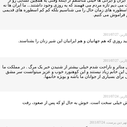
ایران و ایرانی ها خیلی متاسفم از اینکه وقتی یه همچین کسایی رو از
ی دیم تازه مردم می فهمند که یه روزی وجود داشتند... ما ایران ها نه
 اسطوره های زمان حال را می شناسیم بلکه کم کم اسطوره های قدیمی
 فراموش می کنیم.
 2011/07/27
يد روزي كه هم جهانيان و هم ايرانيان اين شير زنان را بشناسند.
 2011/07/27
 متاثر و ناراحت شدم خیلی بیشتر از شنیدن خبر یک مرگ . در مملکت ما
ل این خانم زیاد نیستند و این کوهنورد خوب و عزیز میتوانست سر مشق
برای بسیاری از جوانان ما باشه و بویژه خانمها.
 2011/07/24
ش خیلی سخت است. خوش به حال او که پس از صعود، رفت
 دین پرست، 2011/07/24