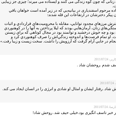
زنانی که چون کوه زندگی می کنند و ایستاده می میرند؛ چیزی جز زیبایی
.
ده مرحوم اسفندیاری در بيانيه‌يي كه در زير آمده است خواهان باقي
 پيكر دخترشان در ارتفاعات اين قله شدند:
رش مرزهاي محدود توانايي، مقابله با محروميت‌هاي قراردادي و اثبات
گي‌هاي زنان، آرمان‌هايي بودند كه ليلا پرداختن به آنها را در كوهنوردي
 بود و چه خوش درخشيد و توانمند بود در مجال كوتاهي كه براي زيستن
. او تمام فرصت‌ها و اندوخته زندگي‌اش را صرف كوهنوردي كرد و
جام در جايي آرام گرفت كه آرزويش را داشت. سخت زيست و زيبا رفت.»
 2011/07/24
ف شدم .روحشان شاد .
201
شاد. رفتار ایشان و امثال او شادی و انرژی را در انسان ایجاد می کند.
، 2011/07/24
ر خبر تاسف انگیزی بود.خیلی حیف شد. روحش شاد!