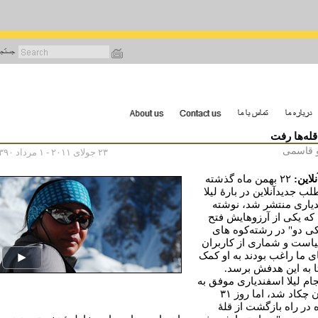
رفتن
به
محتوای
اصلی
قله‌ها رفت
 قاسمی
۲۳ جولای ۲۰۱۱ - ۱ مرداد ۱۳۹۰
لاین:
۲۲ بهمن ماه گذشته
ب جدیدآنلاین در بارۀ لیلا
یاری منتشر شد، نوشته
 که یکی از آرزوهایش فتح
کی دو" در رشته‌کوه های
یاست و شماری از کاربران
ای ما راغب بودند به او کمک
تا به این هدفش برسد.
ام لیلا اسفندیاری موفق به
فتح آن چکاد شد، اما روز ۳۱
ه در راه بازگشت از قلۀ