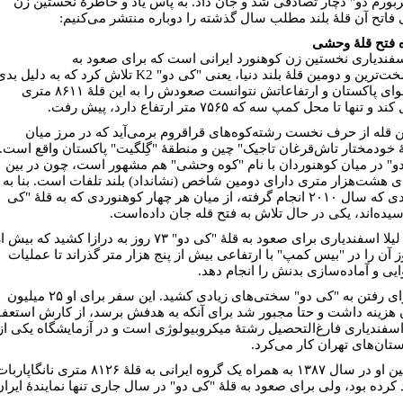
بورم دو" دچار تصادفی شد و جان داد. به پاس یاد و خاطرۀ نخستین زن
ی فاتح آن قلۀ بلند مطلب سال گذشته را دوباره منتشر می‌کنیم:
ه فتح قلۀ وحشی
اسفندیاری نخستین زن کوهنورد ایرانی است که برای صعود به
سرسخت‌ترین و دومین قلۀ بلند دنیا، یعنی "کی دو" K2 تلاش کرد که به دلیل ب
آب‌وهوای پاکستان و ارتفاعاتش نتوانست صعودش را به این قلۀ ۸۶۱۱ متری
و تنها تا محل کمپ سه که ۷۵۶۵ متر ارتفاع دارد، پیش رفت.
ین قله از حرف نخست رشته‌کوه‌های قراقروم برمی‌آید که در مرز میان
ۀ خودمختار تاش‌قرغان تاجیک" چین و منطقۀ "گِلگیت" پاکستان واقع است.
و" در میان کوهنوردان با نام "کوه وحشی" هم مشهور است، چون در بین
ای هشت‌هزار متری دارای دومین شاخص (نشانداد) بلند تلفات است. بنا به
برآوردی که سال ۲۰۱۰ انجام گرفته، از میان هر چهار کوهنوردی که به قلۀ "کی
سیده‌اند، یکی در حال تلاش به فتح قله جان داده‌است.
تلاش لیلا اسفندیاری برای صعود به قلۀ "کی دو" ۷۳ روز به درازا کشید که بیش 
روز آن را در "بیس کمپ" با ارتفاعی بیش از پنج هزار متر گذراند تا عملیات
ایی و آماده‌سازی بدنش را انجام دهد.
اما برای رفتن به "کی دو" سختی‌های زیادی کشید. این سفر برای او ۲۵ میلیون
 هزینه داشت و حتا مجبور شد برای آنکه به هدفش برسد، از کارش استعفا
اسفندیاری فارغ‌التحصیل رشتۀ میکروبیولوژی است و در آزمایشگاه یکی از
ستان‌های تهران کار می‌کرد.
همچنین او در سال ۱۳۸۷ به همراه یک گروه ایرانی به قلۀ ۸۱۲۶ متری نانگاپار
کرده بود، ولی برای صعود به قلۀ "کی دو" در سال جاری تنها نمایندۀ ایران