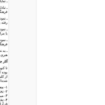
ـ نمای
ـ تبا
فرهنگ
ـ نمون
رفته ب
ـ نمون
یا مر
ـ نمو
فرهنگ
ـ به ن
هنرى ی
آثار ج
تا کنو
بوده ک
از کلی
شده‌ان
١- معبد چغازنبیل در استان خوزستان (۱۹۷۸ میلادى)
۲- تخت‌جمشید در استان فارس (۱۹۷۸)
۳- میدان نقش جهان در استان اصفهان (۱۹۸۷)
۴- تخت سلیمان در استان آذربایجان غربى (۲۰۰۳)
۵- آرامگاه کورش و آثار تاریخى پاسارگاد در استان فارس (۲۰۰۴)