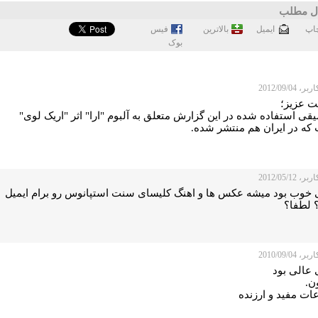
ل مطلب
اپ
ايميل
بالاترین
فيس
بوک
 2012/09/04
 عزیز؛
ی استفاده شده در این گزارش متعلق به آلبوم "ارا" اثر "اریک لوی"
که در ایران هم منتشر شده.
 2012/05/12
 خوب بود میشه عکس ها و اهنگ کلیسای سنت استپانوس رو برام ایمیل
؟ لطفا؟
 2010/09/04
 عالی بود
ن.
ات مفید و ارزنده