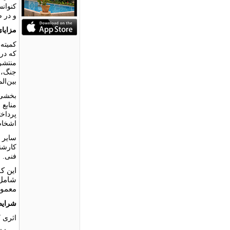
و در 
مزایا
کمیته 
که در
منتشر
جنگ، 
بین‌ال
بخشى 
منابع 
پرداخت
اشخاص
سایر ح
کارشن
فنى.
این کم
شامل 
معمول 
شرایط
اثرى ک