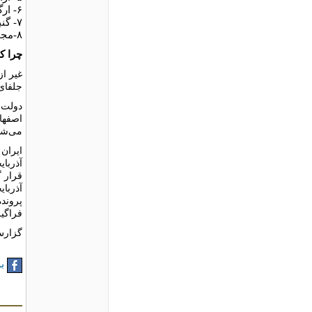
۶- ارگ بم و منظر فرهنگى آن در استان کرمان (۲۰۰۴)
۷- گنبد سلطانیه در استان زنجان (۲۰۰۵)
٨-مجموعه آثار تاریخى بیستون در استان کرمانشاه (۲۰۰۶)
چرا ک
غیر از
جلفاى 
دولت ا
اصفهان
مى‌شون
ایران 
آذربای
قرار گ
آذربای
پرونده
فراگی
گزارش
به