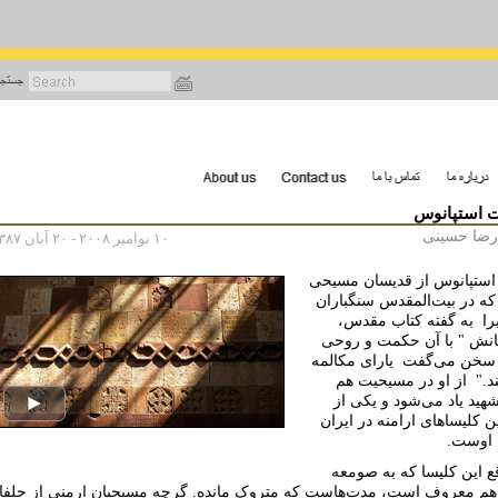
رفتن
به
محتوای
اصلی
 استپانوس
رضا حسینى
۱۰ نوامبر ۲۰۰۸ - ۲۰ آبان ۱۳۸۷
ستپانوس از قدیسان مسیحی
ه در بیت‌المقدس سنگباران
را
به گفته کتاب مقدس،
انش " با آن حکمت و روحی
 سخن می‌گفت
یارای مکالمه
د."
از او در مسیحیت هم
هید یاد می‌شود و يکی از
 کلیساهای ارامنه در ایران
م اوست.
ع این کلیسا که به صومعه
م معروف است، مدت‌هاست که متروک مانده. گرچه مسيحيان ارمنی از جلفا