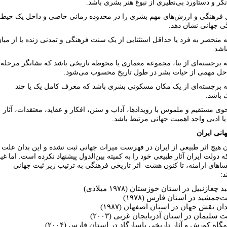
انگر و دستاورد بى‌نظیرى از نبوغ هنر بشرى باشد.
دل فرهنگى و ارزش‌هاى مهم بشرى را در محدوده زمانى خاصى و داخل یک حیطه
ى جهانى نشان دهد.
ه منحصر به فرد یا حداقل استثنايى از یک سنت فرهنگى و تمدنى زنده یا از میا
اشد.
ه برجسته‌اى از بنا، مجموعه معمارى یا محوطه تاریخى باشد که نشانگر مرحله
احل مهمى از حیات بشر در طول تاریخ محسوب مى‌شود.
نه برجسته‌اى از یک مکان مسکونى بشرى باشد که معرف کامل یک یا چند
 باشد.
حوى مستقیم و ملموس با رویدادها، آداب و سنن، افکار و عقاید، معتقدات، آثار
ا ادبى واجد اهمیت جهانى مرتبط باشد.
هانى ایران
ن هیچ اثر طبیعى از ایران در فهرست میراث جهانى ثبت نشده و این بدان علت
ه دولت ایران آثار طبیعى خود را به کمیته بین‌الدول پیشنهاد نکرده است. اما غی
ساهاى ارامنه، تا کنون هشت
اثر تاریخى فرهنگى به ترتیب زیر ثبت جهانى
د: