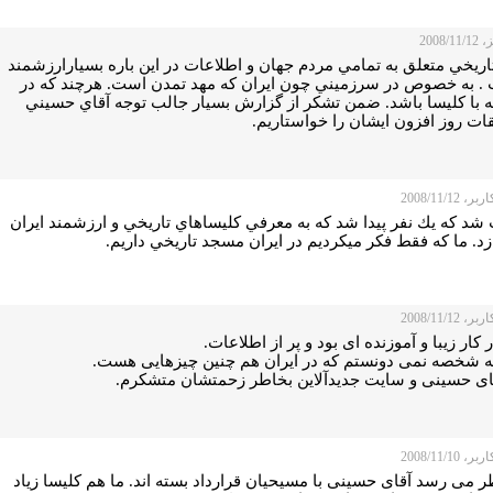
2008/1
تاريخي متعلق به تمامي مردم جهان و اطلاعات در اين باره بسيارارزشمند
. به خصوص در سرزميني چون ايران كه مهد تمدن است. هرچند كه در
ه با كليسا باشد. ضمن تشكر از گزارش بسيار جالب توجه آقاي حسيني
ات روز افزون ايشان را خواستاريم.
 2008/11/12
شد كه يك نفر پيدا شد كه به معرفي كليساهاي تاريخي و ارزشمند ايران
زد. ما كه فقط فكر ميكرديم در ايران مسجد تاريخي داريم.
 2008/11/12
 کار زیبا و آموزنده ای بود و پر از اطلاعات.
ه شخصه نمی دونستم که در ایران هم چنین چیزهایی هست.
قای حسینی و سایت جدیدآلاین بخاطر زحمتشان متشکرم.
 2008/11/10
ر می رسد آقای حسینی با مسیحیان قرارداد بسته اند. ما هم کلیسا زیاد