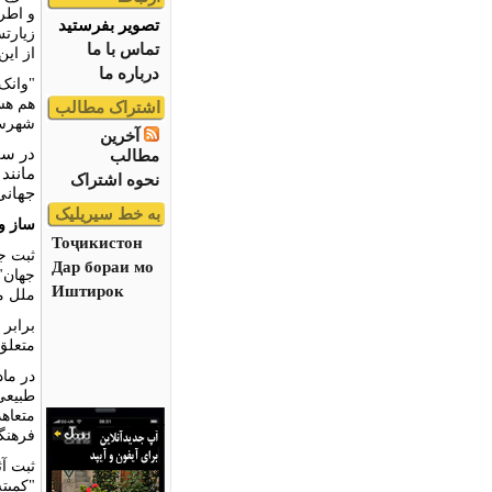
و اطرا
تصویر بفرستید
زیارت
تماس با ما
از این
درباره ما
"وانک
هم ه
اشتراک مطالب
شهرست
آخرین
در سال ۲۰۰۸ میلادى، ا
مطالب
مانند
نحوه اشتراک
جهانى
به خط سیریلیک
ساز و 
Тоҷикистон
ثبت ج
Дар бораи мо
Иштирок
ملل متح
برابر 
متعلق 
طبیعى 
متعاه
فرهنگ
ثبت آث
"کمیت