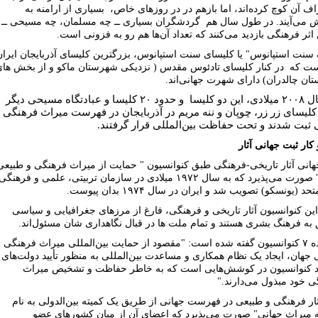
ف آن کوچ کرده‌اند، اما بازهم در در روزهاى خاص،
بسیاری از ارامنه به
ش مى‌آیند. در طول سال هم
گردشگران بسیاری ــ چه مسلمان، چه مسیحى ــ
 اثر فرهنگی بازدید مى‌کنند که تعداد آن‌ها هم
رو به فزونى است.
 سنت استپانوس" یا کلیسای سنت استپانوس، بزرگترین کلیساى آذربایجان ایران
ست که
در کنار کلیسای تادئوس مقدس ( نزدیکى شهرستان ماکو و از بخش ها
ان چالدران) دارای شهرت جهانى‌اند.
ین دو کلیسا
و حدود ۲۰ کلیسا و عبادتگاه مسیحی دیگر
 کلیساى زر زر، چوپان و ننه مریم در آذربایجان در فهرست میراث فرهنگى
 ثبت شدند و تحت حفاظت بین‌المللى قرار گرفتند.
کار ثبت جهانى آثار
هانى آثار تاریخى-فرهنگى طبق کنوانسیون " حمایت از میراث فرهنگى و طبیعى
جهان" صورت مى‌پذیرد که به سال ۱۹۷۲ میلادى در سازمان تربیتى، علمى و فرهنگى
د (یونسکو) تصویب شد و ایران در سال ۱۹۷۴ بدان پیوست.
این کنوانسیون آثار تاریخى و فرهنگى، فارغ از مرزهاى جغرافیايى و سیاسى
به فرهنگ بشرى هستند و تمام ملت ها در قبال نگاهدارى شان مسئول‌اند.
در ماده ۷ کنوانسیون گفته شده است: "مقصود از حمایت بین‌المللى میراث فرهنگى 
جهان، ایجاد یک نظام همکارى و مساعدت بین‌المللى به منظور تأیید دولت‌هاى
د کنوانسیون در کوشش‌هايى است که به خاطر حفاظت و تشخیص میراث
ى خود مبذول مى‌دارند."
ار فرهنگى و طبیعى در فهرست جهانى از طریق یک کمیته بین‌الدولى به نام
ه میراث جهانى" صورت مى‌پذیرد که اعضاى آن از میان کشورهاى عضو