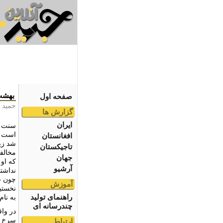
بهشت
صفحه اول
حمید 
گزارش ها
ایران
سنت ا
است ک
افغانستان
شد زی
تاجیکستان
مخالف
جهان
که او
آرشیو
نداشتن
چون ش
آموزش
نخستین
راهنمای تولید
به نا
چندرسانه ای
در واق
سرخ ه
ارتباط