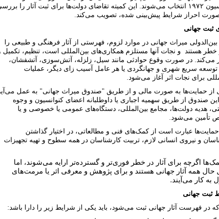
کنوانسیون ۱۹۷۲ انتخاب مى‌شوند. این کمیته تقاضاى دولت‌ها براى ثبت آثار را بررس
صورت احراز شرایط پیش‌بینى شده، تصویب مى‌کند.
ى ثبت جهانى
بین‌الدولى میراث جهانى در موارد
لزوم، فهرستى از آثار فرهنگى و طبیعى را
 خطر هستند
و نجات آنها مستلزم همکارى‌هاى بین‌المللى است، تنظیم، تکمیل و
 مى‌کند. در صورت وقوع حوادثى مانند سیل، زلزله، آتش‌سوزى، آتشفشان،
توسعه سریع شهرى و جهانگردى یا هر عامل آسیب زاى دیگر، عملیات
مللى براى نجات اثر آغاز مى‌شود.
از حمایت‌ها به صورت مالى و از طریق "صندوق میراث جهانى" به عمل مى‌آید
این صندوق از طریق سهمیه اجبارى یا داوطلبانه اعضاى کنوانسیون و وجوه
ى، هدیه دولت‌ها، مجامع بین‌المللى، دستگاه‌هاى عمومى یا خصوصى و یا
 تأمین مى‌شود.
مایت‌ها عبارت است از کمک‌هاى فنى و مطالعاتى، در اختیار گذاشتن
اسان و نیروى انسانى لازم، تربیت کارشناسان در همه سطوح و تهیه تجهیزات
ک‌ها اگرچه براى آثار در خطر فورى‌تر و گسترده‌تر ارایه مى‌شوند، اما
حال همه آثار جهانى هستند و براى پژوهش و معرفى اثر یا مرمت‌هاى
به کار مى‌آیند.
 ثبت جهانى
ه در فهرست آثار جهانى ثبت مى‌شود، باید یکى از شرایط زیر را دارا باشد: