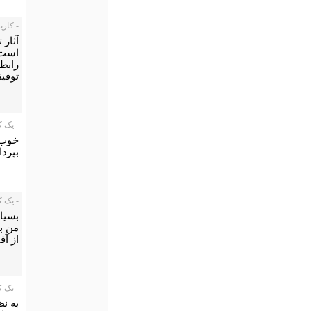
- كاريز، 1/12
آثار 
است 
رابط
توفيق
- یک کاربر،
خوب 
بپردا
- یک کاربر،
بسیار
من ب
از آ
- یک کاربر،
به نظ