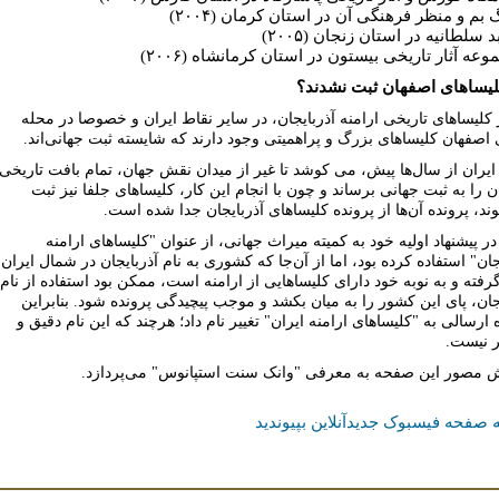
لیساهاى اصفهان ثبت نشدند؟
 کلیساهاى تاریخى ارامنه آذربایجان، در سایر نقاط ایران و خصوصا در محله
اصفهان کلیساهاى بزرگ و پراهمیتى وجود دارند که شایسته ثبت جهانى‌اند.
یران از سال‌ها پیش، مى کوشد تا غیر از میدان نقش جهان، تمام بافت تاریخى
 را به ثبت جهانى برساند و چون با انجام این کار، کلیساهاى جلفا نیز ثبت
د، پرونده آن‌ها از پرونده کلیساهاى آذربایجان جدا شده است.
در پیشنهاد اولیه خود به کمیته میراث جهانى، از عنوان "کلیساهاى ارامنه
جان" استفاده کرده بود، اما از آن‌جا که کشورى به نام آذربایجان در شمال ایران
رفته و به نوبه خود داراى کلیساهایى از ارامنه است، ممکن بود استفاده از نام
جان، پاى این کشور را به میان بکشد و موجب پیچیدگى پرونده شود. بنابراین
 ارسالى به "کلیساهاى ارامنه ایران" تغییر نام داد؛ هرچند که این نام دقیق و
ر نیست.
 مصور اين صفحه به معرفى "وانک سنت استپانوس" مى‌پردازد.
 صفحه فیسبوک جدیدآنلاین بپیوندید