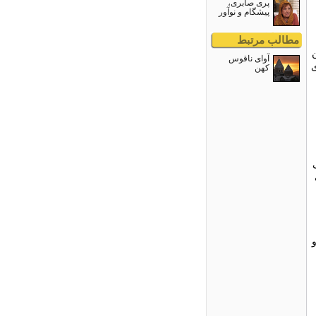
پری صابری،
پیشگام و نوآور
مطالب مرتبط
آواى ناقوس
ى
کهن
و