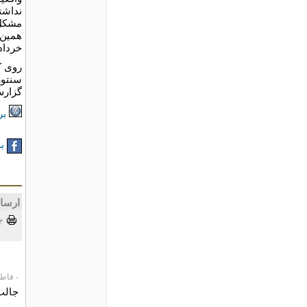
مشکل ک
همین 
خرداد ۱۳۷۶ خدمت ایشان افتخار شاگردی 
روی ک
سنتور
گزارش
بر
به
ارسا
چ
- فاطمه، 07
جالب