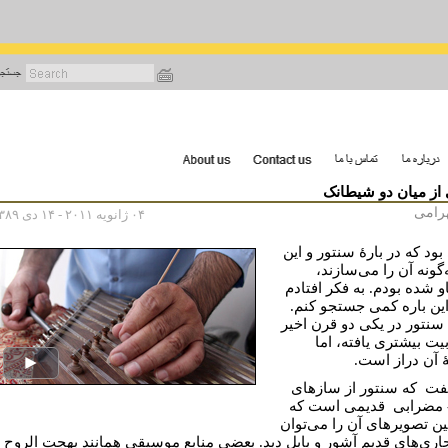
رفتن
به
محتوای
اصلی
 از میان دو شیطانک
هرامی
۰۴ ژانویه ۲۰۱۱ - ۱۴ دی ۱۳۸۹
ود که در بارۀ سنتور و این
گونه آن را می‌سازند،
و شده بودم. به فکر افتادم
 این باره کمی جستجو کنم.
سنتور در یکی دو قرن اخیر
یت بیشتری یافته، اما
 آن دراز است.
گفت که سنتور از سازهای
مضرابی قدیمی است که
ن تصویرهای آن را می‌توان
اری‌های قدیم آشور و بابل دید. بعضی منابع موسیقی همانند بهجت الروح