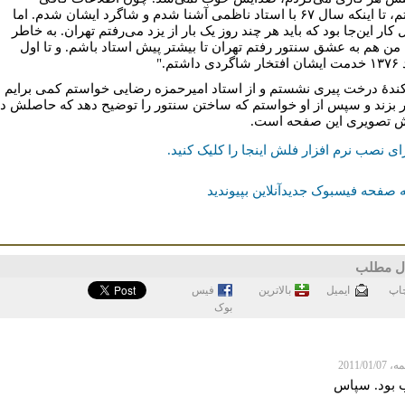
نداشتم، تا اینکه سال ۶۷ با استاد ناظمی آشنا شدم و شاگرد ایشان شدم. اما
ار این‌جا بود که باید هر چند روز یک‌ بار از یزد می‌رفتم تهران. به خاطر
من هم به عشق سنتور رفتم تهران تا بیشتر پیش استاد باشم. و تا اول
داشتم."
ندۀ درخت پیری نشستم و از استاد امیرحمزه رضایی خواستم کمی برایم
 بزند و سپس از او خواستم که ساختن سنتور را توضیح ‌دهد که حاصلش د
 تصویری این صفحه است.
ای نصب نرم افزار فلش اینجا را کلیک کنيد.
 صفحه فیسبوک جدیدآنلاین بپیوندید
ل مطلب
اپ
ايميل
بالاترین
فيس
بوک
2011/01/
 بود. سپاس