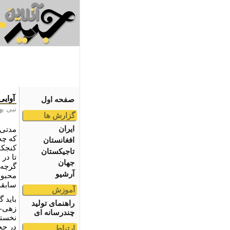
آوایی
صفحه اول
نبی ب
گزارش ها
ایران
مدتی ب
که چه‌
افغانستان
کنجکا
تاجیکستان
تا در
جهان
گرچه 
آرشیو
محبوب
سابقۀ
آموزش
باید 
راهنمای تولید
زهی- 
چندرسانه ای
نخستی
در حج
ارتباط