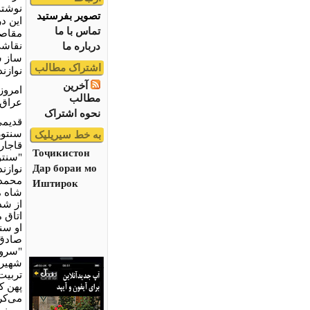
نوشتۀ
تصویر بفرستید
این د
تماس با ما
مقاصد
نقاشی
درباره ما
ساز س
اشتراک مطالب
نوازن
آخرین
امروز
مطالب
عراق،
نحوه اشتراک
قدیمی
سنتور
به خط سیریلیک
قاجار
Тоҷикистон
"سنتو
Дар бораи мо
نوازند
محمدش
Иштирок
شاه مب
از شد
اتاق 
او سن
صادق 
"سرور
شهیر 
تربیت
پهن ک
می‌کر
می‌نو