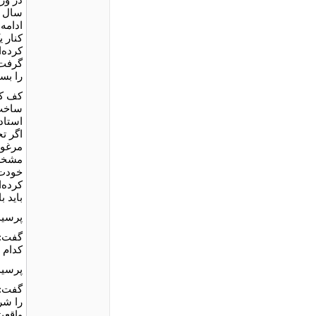
سال ا
ادامه
کنار 
کرده‌
گرفت 
را بس
کف کا
ساخت.
استاد
اگر تج
مرغوب
مشخص 
خودت 
کرده‌
باید 
پرسید
گفت: "
کدام 
پرسید
را شر
واقعی