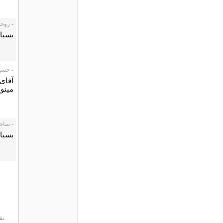
- روحی، 1/05
بسیار
- حسین فا
آقای 
مینوی
- ساجده، 05
بسیا
نق