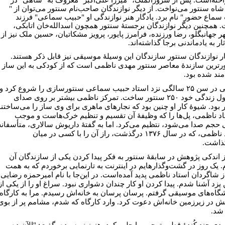
 شاه سنتور می‌نواخت. از دیگر نوازندگان صاحب‌نام سنتور می‌توان از "
سماع حضور" نام برد. یادگار هنر نوازندگی او "حبیب سماعی" فرزند
 همچنین دیگر نوازندگان برجستۀ سنتور همچون اسدالله‌خان اتابکی،
ر جهانبگلو، رضا ورزنده، فرامرز پایور، پرویز مشکاتیان، حسین ملک نیز از
ار به یادماندنی برجا گذاشته‌اند.
ار نوازندگان سنتور سازندگان این وسیلۀ موسیقی نیز قابل ذکر هستند.
ترین سازندۀ معاصر سنتور مهدی ناظمی است که از کودکی به این ساز
مند شده بود.
ناظمی در سن ۲۵ سالگی نزد استاد حبیب سماعی سنتورسازی را شروع کرد و
در طول زندگی خود ۲۵۰ سنتور ساخت. تمرکز ناظمی بیشتر بر روی صدای
 بود. شیوۀ کار او چنین بود که نجارهای ماهری برای وی ساز را می‌ساختند
اد ناظمی، پل‌ها را که وظیفۀ آن تقسیم و تنظیم خرک‌هاست و موجب
ی حجم صدا می‌شود، نتظیم می‌کرد. اما به گفتۀ داریوش سالاری، متأسفانه
استاد ناظمی، که در سال ۱۳۷۶ درگذشت، راز آن را با کسی در میان
ذاشت.
 اندکی پژوهش در سابقۀ سنتور به فکر پیدا کردن یکی از سازندگان آن
م. یک روز در گشت‌وگذارهایم در اینترنت به تارنمایی برخوردم که به همت
ز شاگردان استاد ناظمی پدید آمده‌است. در این‌جا با نام امیرحمزه رضایی،
یزد آشنا شدم. پیدا کردن او کار چندان دشواری نبود. سراغ او را از یکی از
گاه‌های موسیقی گرفتم. پرسان پرسان به خانه‌اش رسیدم. مرا به کارگاه
 در زیرزمین خانه‌اش دعوت کرد. وارد کارگاه که شدم، مشامم پر از بوی
شد.
ودی چند کُندۀ قطور توجهم را جلب کرد. هنوز نپرسیده، گفت: "الآن ده