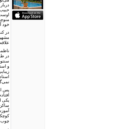
دربار
حبیب 
اوست.
منوچه
خود آث
در کن
مشهور
علاقه‌
سنتور
و است
زیبای
نمی‌گ
پس از
افتاد
یکی ا
ساکن 
آموزش
کوچکش
چوب 
در ور