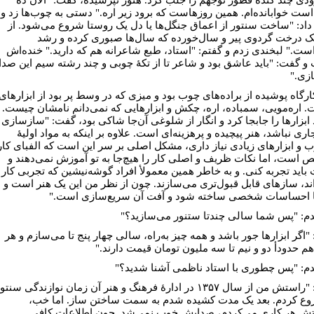
ست خوابانده‌ام. همین روزهاست که برود زیر اره." دستی به چوب‌ها زد و
 داد: "ساخت سنتور از اعماق جنگل‌ها یا دل یک روستا شروع می‌شود. از
یک درخت گردوی پیر و سال‌خورده که سال‌ها صبوری کرده و رشد
است." لبخندی زدم و گفتم: "استاد، طبع شاعرانه هم که دارید." خنده‌اش
و گفت: "باید عاشق بود و شاعر تا از تکۀ چوبی و چند رشته سیم این صدا
ازی."
رگاه پوشیده از براده‌های چوب بود و میزی که در وسط پر بود از ابزارهای
 اره‌مویی، سمباده، اره، چکش و ابزارهایی که نمی‌دانم نامشان چیست.
 ابزارها را جابجا کرد و انگار از شلوغی آن‌جا شاکی بود، گفت: "سازسازی
اری نباشد، هنر پیچیده و پرهزینه‌ای‌ است. علاوه بر اینکه به مواد اولیۀ
 و ابزارهای زیادی نیاز داری، مشکل اصلی بر سر این است که الفبای کار
است، اما نکات ظریف و اصلی کار را هیچ‌جا به تو آموزش نمی‌دهند و
باید تجربه کنی. و به خاطر همین معمولأ افراد گوشه‌نیشین که تجربی کار
اند، سازهای قابل قبول‌تری می‌سازند. چون از نظر من این یک هنر است و
با احساسات شخصی ساخته شود و آفت آن سریع‌سازی است."
م: "پس شما سالی چندتا ستنور می‌سازید؟"
اگر ابزارها جور باشد و همه چیز به‌راه، سالی چهار پنج تا می‌سازم و هر
هم حدودأ دو و نیم تا سه ملیون تومان قیمت دارند."
م: "پس چطوری با استاد ناظمی آشنا شدید؟"
گفت: "راستش من از سال ۱۳۵۷ در ادارۀ فرهنگ و هنر آن زمان نوازندگی سنتو
وع کردم. بعد یک مدت کشیده شدم به سمت ساختن ساز. اما خب،
تش هر کاری می‌کردم، صدایش خوب نمی‌شد. چون اطلاعات کافی