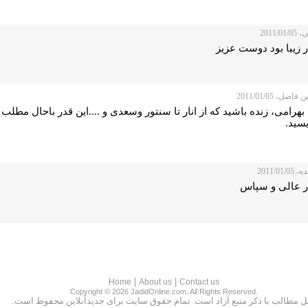
2011/0
 زیبا بود دوست عزیز
ضل، 2011/01/05
بهرامی، زنده باشید که از انار تا سنتور وسعدی و ....این قدر باحال مطلب
سید.
2011/01/
ر عالی و سپاس
|
|
Home
About us
Contact us
Copyright © 2026 JadidOnline.com. All Rights Reserved.
ل مطالب با ذكر منبع آزاد است. تمام حقوق سايت براى جديدآنلاين محفوظ است.