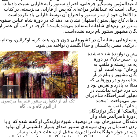
 عبدالمؤمن وشمگیر جرجانی، اختراع سنتور را به فارابی نسبت داده‌اند.
رحالی است که عبدالقادر مراغه‌ای که پس از فارابی می‌زیسته، در کتاب
 الالحان خود از ساز سنتور و اختراع آن توسط فارابی یاد نکرده‌است.
‌های کاخ چهل‌ستون اصفهان نشان می‌دهد که در دورۀ شاه عباس صفوی
نتور در بزم‌های شاهانه استفاده می‌شده‌است؛ اگرچه در کتب آن عصر از
دگان مشهور سنتور نام برده نشده‌است.
ه سازهایی مشابه آن در کشورهایی چون چین، هند، کره، اوکرائین، ویتنام،
 ترکیه، مصر، پاکستان و حتا انگلستان نواخته می‌شود.
‌ترین نوازندۀ شناخته‌شدۀ
، "حسن‌خان"، در دورۀ
یه می‌زیسته و ملقب به
رخان" بوده‌است. او از
گان مشهور و بنام دربار
اه بود و در روزهایی که
تلا به پادرد و نقرس بود و
ت درد خواب نداشت، در
Play
مجاور استراحتگاه شاه برای
تور می‌نواخت. "محمد
تکه ای از تکنوازی سنتور علیرضا مرتضوی
udio
خان" ملقب به
از آلبوم گاه و بی گاه
الملک" از دیگر نوازندگان
دورۀ ناصرالدین‌شاه و از
‌شدگان سنتورخان بود. در توصیف شیوۀ نوازندگی او گفته شده که او با
ردن دستمال بر روی سیم‌های سنتور صدای بسیار دلنشینی از آن تولید
ده، در جوار خوابگاه ناصرالدین‌شاه قبل از ساعات خواب او ساز
اخته‌است. پس از سرورالملک، "میرزا علی‌اکبر" معروف به "شاهی" در