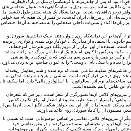
خرداد بود که پس از چانه‌زنی‌ها با فرهنگسرای ملل در پارک قیطریه،
ره آن تکالیف ساده مدرسه تبدیل به نمایشگاهی تحت عنوان «نقاشی‌های
اهر نوجوان افغان» شدند. این نمایشگاه یک هفته بیشتر طول نکشید اما
ب رسانه‌ای آن از مرزهای ایران گذشت. در کمتر از یک هفته نام سه خواهر
 بر زبان‌ها افتاد و نشریات داخلی صفحاتی را به مصاحبه به آن‌ها اختصاص
ر از آن‌ها در این نمایشگاه روی دیوار رفتند. سبک نقاشی‌ها سورئال و
سم جادویی با استفاده از مدادرنگی، خودکار نوک نمدی و کولاژی از بریده
است. استفاده از این‌ ابزار را از مریم یگانه دبیر هنرشان آموخته‌اند.
، سکینه و نرگس تا کنون نام هیچ یک از نقاشان بزرگ دنیا را نشنیده‌اند.
از نرگس در همین‌باره می‌پرسم می‌گوید که در کودکی بارها نقاشی
زا را دیده و با شک، نام "داوینچی" را به عنوان صاحب اثر به زبان می‌آورد.
ز نقاشی‌های سکینه ساعتی است که نرم شده و شماره‌هایش ریخته‌اند.
اعت روی درختی قرار گرفته‌ است. نقاشی او هرچند شباهت اندکی به
، ساعت‌های نرم اثر "سالواتوره" یا "سالوادور دالی" دارد، اما سکینه تا ب
ام این نقاش را هم نشنیده است.
ز تمرین‌های کلاس آن‌ها تصویرگری از شعر است. دبیر هنر که شعرهای
 پناهی" را بسیار دوست دارد، معمولا از اشعار او برای تکلیف کلاس
ده می‌کند. نتیجه اما در آثار این سه خواهر شگفت‌انگیز است. آن‌ها پس از
عر، مضمون آن را کاملا سورئال روی کاغذ می‌آورند.
یگر از تمرین‌های کلاس، نقاشی بر اساس موضوعاتی است که نسبتی با
ارند. آن‌ها باید از تخیلشان استفاده می‌کردند و در بطن نقاشی خود
اتی را می‌آوردند که معلم تکلیف کرده‌ است. یکی از این موضوعات،