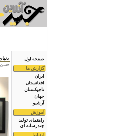
دنياى
صفحه اول
حسن 
گزارش ها
ایران
افغانستان
تاجیکستان
جهان
آرشیو
آموزش
راهنمای تولید
چندرسانه ای
ارتباط