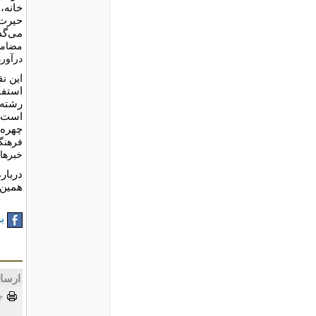
خانه،
حیرت‌‌
می‌گذ
مضامی
درآور
این ن
استفا
رشته 
است. 
چهره‌
فرهنگ
خبرهای
دربار
همین 
به
ارسا
چ