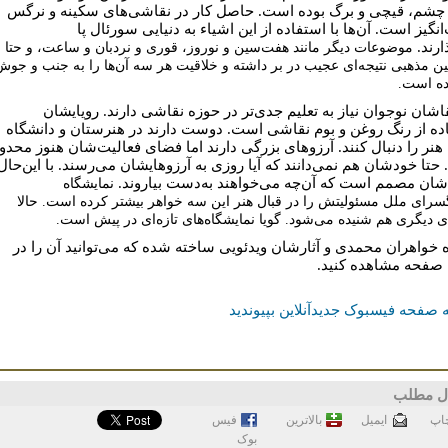
 چشم، قیچی و برگ بوده‌ است. حاصل کار در نقاشی‌های سکینه و نرگس
انگیز است. آن‌ها با استفاده از این اشیاء به دنیایی سورئال پا
ارند.
موضوعات دیگر مانند هفت‌سین و نوروز، قوری و نردبان و ساعت، و حتا
ن مذهبی نتیجه‌ای عجیب در بر داشته و خلاقیت هر سه آن‌ها را به جنب و جوش
ده‌ است
.
قاشان نوجوان نیاز به تعلیم جدی‌تر در حوزه نقاشی دارند. رویایشان
ده از رنگ روغن و بوم نقاشی ‌است. دوست دارند در هنرستان و دانشگاه
هنر را دنبال کنند. آرزوهای بزرگی دارند اما فضای فعالیت‌شان هنوز محدو
حتا خودشان هم نمی‌دانند که آیا روزی به آرزوهایشان می‌رسند. با این‌حال
شان مصمم است که آن‌چه می‌خواهند به‌دست بیاروند.
نمایشگاه
سرای ملل مسئولیتش را در قبال هنر این سه خواهر بیشتر کرده ‌است. حالا
 دیگری هم شنیده می‌شود. گویا نمایشگاه‌های تازه‌ای در پیش است
.
ه خواهران محمدی و آثارشان ویدئویی ساخته شده که می‌توانید آن را در
صفحه مشاهده کنید.
 صفحه فیسبوک جدیدآنلاین بپیوندید
ل مطلب
اپ
ايميل
بالاترین
فيس
بوک