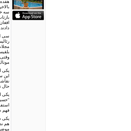
هفده 
بالاخ
سه خو
بازتا
افغان
دادند.
سی اث
رئالی
مجلات 
بلقیس
وقتی 
مونالی
یکی ا
این س
نقاشی
حال ن
یکی ا
"حسین
استفا
فهم ش
یکی د
هم ند
موضوع