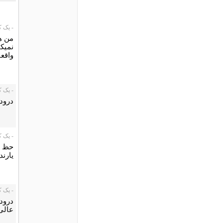
- یک کاربر،
من ه
نميكن
واقعا
- یک کاربر،
درود 
- یک کاربر،
حظ فر
یارند
- یک کاربر،
درود،
عالی 