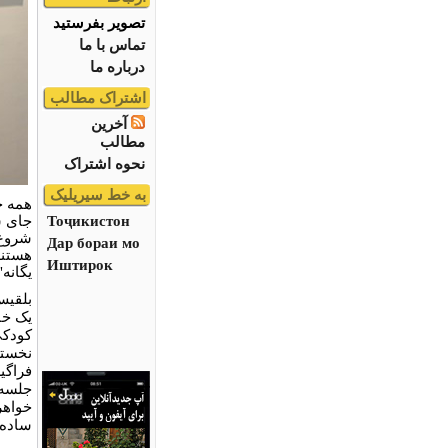
تصویر بفرستید
تماس با ما
درباره ما
اشتراک مطالب
آخرین
مطالب
نحوه اشتراک
به خط سیریلیک
همه چ
Тоҷикистон
جای س
شروع 
Дар бораи мо
هستند
Иштирок
یگانه"
یک خان
کودکی
نخستی
فراگی
جلسه 
خواهر
ساده 