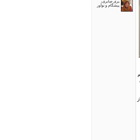
پری صابری،
پیشگام و نوآور
V
م
ز