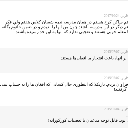
 2017/10/24
م ساكن كرج هستم در همان مدرسه نيمه شعبان كلاس هفتم ولي فكر
م ديگر در اين مدرسه باشند چون من انها را نديدم و در ضمن خانوم يگانه
 معلم خوبي هستند و تعجبي ندارد كه انها به اين حد رسيده باشند
 2015/07/07
بر آنها، باعث افتخار ما افغان‌ها هستند.
 2015/07/07
اوان بردم. باریکلا که اینطوری حال کسانی که افغان ها را به حساب نمی
 گرفتید!
 2015/07/04
بود. قابل توجه مدعیان با تعصبات کورکورانه!