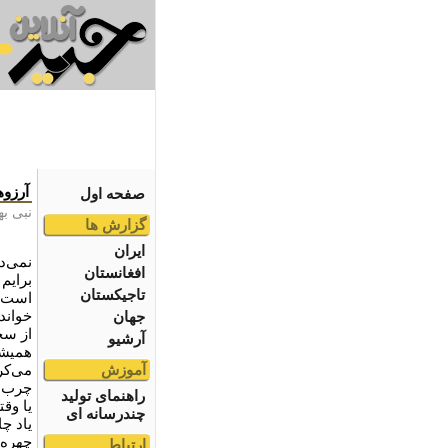
آرزوه
صفحه اول
نبی ب
گزارش ها
ایران
نمی‌د
افغانستان
برایم
تاجیکستان
است. 
خواند
جهان
از سخ
آرشیو
همیشه
آموزش
می‌کر
چرب د
راهنمای تولید
یا وق
چندرسانه ای
یاد چا
چهره‌
ارتباط