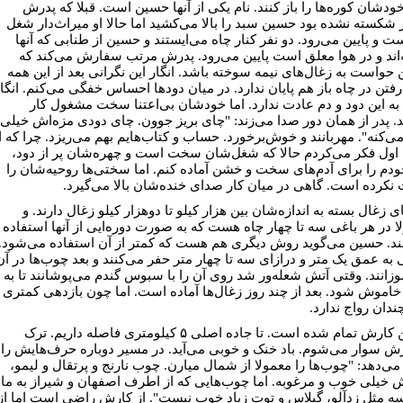
ودشان کوره‌ها را باز کنند. نام یکی از آنها حسین است. قبلا که پدرش
ر شکسته نشده بود حسین سبد را بالا می‌کشید اما حالا او میراث‌دار شغل
ت و پایین می‌رود. دو نفر کنار چاه می‌ایستند و حسین از طنابی که آنها
‌اند و در هوا معلق است پایین می‌رود. پدرش مرتب سفارش می‌کند که
حواست به زغال‌های نیمه سوخته باشد. انگار این نگرانی بعد از این همه
 رفتن در چاه باز هم پایان ندارد. در میان دودها احساس خفگی می‌کنم. انگا
م به این دود و دم عادت ندارد. اما خودشان بی‌اعتنا سخت مشغول کار
. پدر از همان دور صدا می‌زند: "چای بریز جوون. چای دودی مزه‌اش خیلی
ی‌کنه". مهربانند و خوش‌برخورد. حساب و کتاب‌هایم بهم می‌ریزد. چرا که ا
اول فکر می‌کردم حالا که شغل‌شان سخت است و چهره‌شان پر از دود،
خودم را برای آدم‌های سخت و خشن آماده کنم. اما سختی‌ها روحیه‌شان را
کرده است. گاهی در میان کار صدای خنده‌شان بالا می‌گیرد.
ی زغال بسته به اندازه‌شان بین هزار کیلو تا دوهزار کیلو زغال دارند. و
ا در هر باغی سه تا چهار چاه هست که به صورت دوره‌ایی از آنها استفاده
ند. حسین می‌گوید روش دیگری هم هست که کمتر از آن استفاده می‌شود.
ی به عمق یک متر و درازای سه تا چهار متر حفر می‌کنند و بعد چوب‌ها در آن
زانند. وقتی آتش شعله‌ور شد روی آن را با سبوس گندم می‌پوشانند تا به
خاموش شود. بعد از چند روز زغال‌ها آماده است. اما چون بازدهی کمتری
ندان رواج ندارد.
حسین کارش تمام شده است. تا جاده اصلی ۵ کیلومتری فاصله داریم. ترک
ش سوار می‌شوم. باد خنک و خوبی می‌آید. در مسیر دوباره حرف‌هایش را
 می‌دهد: "چوب‌ها را معمولا از شمال میارن. چوب نارنج و پرتقال و لیمو،
 خیلی خوب و مرغوبه. اما چوب‌هایی که از اطرف اصفهان و شیراز به ما
ه مثل زدآلو، گیلاس و توت زیاد خوب نیست". از کارش راضی است اما از