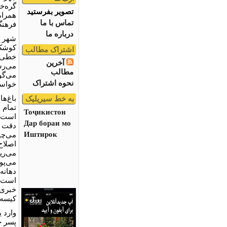
گره‌‌
تصویر بفرستید
همراه
تماس با ما
فرهنگ
درباره ما
شهر ک
کوشک 
اشتراک مطالب
خطی ب
آخرین
می‌رس
مطالب
می‌گو
نحوه اشتراک
خواست
باغ‌ه
به خط سیریلیک
تمام 
Тоҷикистон
است. 
Дар бораи мо
دقت ر
Иштирок
می‌چی
می‌ریز
می‌پوش
دهانه 
است، ی
خبری 
کیسه 
وارد 
پسر ج