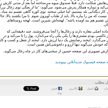
هایش شکایت دارد. قبلا صندوق میوه می‌ساخته اما بعد از مدتی کارش را
ی‌کند و دوباره همکار پدرش می‌شود. می‌گوید: "ما از بچگی توی زغال بزر
 کار دیگه‌ایی بلد نیستیم. اما خیلی سخته. توی کوره گاهی نفسم بند میاد.
ست که من را بیاره بالا. باید از طناب آویزون شوم تا مرا بکشند بالا. حالا
ن نفسم هم بند اومده باشه". لهجه‌اش شیرین است. لهجه روستاهای
ن.
اده اصلی مغازه دارند و زغال‌ها را آنجا می‌فروشند. چند دقیقه‌ایی که
تاکسی بودم مشتری‌ها را یکی یکی راه می‌اندازد. پول را تا می‌کند و در
می‌گذارد. لبخند رضایتش یک دنیا ارزش دارد. لبخند از شغل و کسب و کار
که خودش می‌گوید تنها آرزو و دلخوشی‌اش همین است.
ارش تصویری این صفحه حسین از سختی‌های کار در چاه زغال می‌گوید.
 صفحه فیسبوک جدیدآنلاین بپیوندید
ل مطلب
اپ
ايميل
بالاترین
فيس
بوک