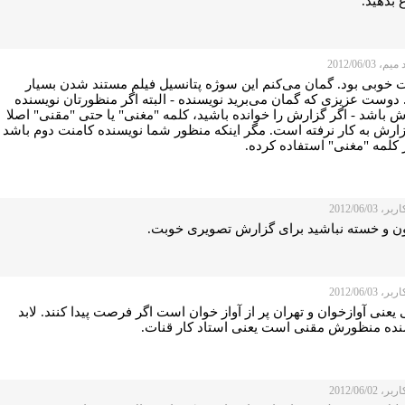
 بدهید.
 2012/06/03
ت خوبی بود. گمان می‌کنم این سوژه پتانسیل فیلم مستند شدن بسیار
 دوست عزیزی که گمان می‌برید نویسنده - البته اگر منظورتان نویسنده‌
 باشد - اگر گزارش را خوانده باشید، کلمه "مغنی" یا حتی "مقنی" اصلا
ارش به کار نرفته است. مگر اینکه منظور شما نویسنده‌ کامنت دوم باشد
 کلمه "مغنی" استفاده کرده.
 2012/06/03
ن و خسته نباشید برای گزارش تصویری خوبت.
 2012/06/03
یعنی آوازخوان و تهران پر از آواز خوان است اگر فرصت پیدا کنند. لابد
نده منظورش مقنی است یعنی استاد کار قنات.
 2012/06/02