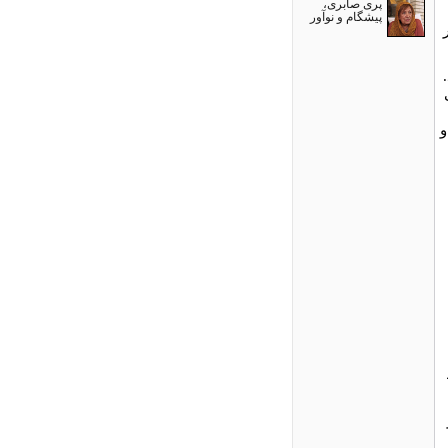
پری صابری،
پیشگام و نوآور
و