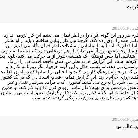
گرفت.
 2012/06/10
رم هر روز این گونه افراد را در اطرافمان می بینیم این کار لزومی ندارد
نقدر همه را ذوق زده کند. اگرچه نبی کار زیبایی ساخته و باید از او تشکر
اما کدام یک از ما به نابسامانی و مشکلات اطرافمان نگاه می کنیم. من
م این فرد هیچ روح آرامی ندارد. او هم دردهایی دارد که همه ما به خوبی
ن آشناییم. اما حس فرهنگی که همیشه جلوتر از ما حرکت می کند جلوی دید
ا گرفته است. این گزارش ها به نظر من عمق فاجعه اجتماعی را در یک
نشان می دهد، نه کسب حلال و این گونه حرفها. مگر روزنامه نگارها و
 که در حوزه فرهنگ کار می کنند و یا خیلی از انسانها که در ایران فعالیت
ند روزی حرام دارند. این گزارش تمامی فجایع انسانی را که در یک کشور
ل می شود را به رخ می کشد. کشوری که با درآمد سرشار نفتی و غیر
نفتی هنوز مردمش برای تهیه ذغال مانند اروپای قرن 17 باید کار کند. آیا همین
ئیان حاضرند این گونه ذغال تهیه کنند؟ این گزارش عمق انسانیتی را نشان
هد که در دستان دنیای مدرن به بردگی گرفته شده است.
 2012/06/10
ن عالی بود.