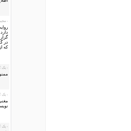
اطلاع
- مجید میم،
روای
دارد.
گزارش
در گز
که از
- یک کاربر،
ممنو
- یک کاربر،
مغنی 
نویس
- یک کاربر،