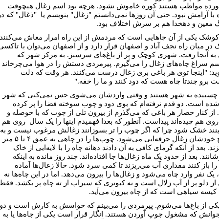
خورده مواظب هستند کوره خاموش نشود. هرچه بود اسم زغال هیچوقت
 با آرامش نبود. حتی آن روزها نمی‌دانستم "زغال" بنویسم یا "ذغال" که در
 معین و دهخدا هم بر سرش اختلاف بود.
وشک یکی از آن جاهایی است که مردمش از این راه امرار معاش می‌کنند.
در میان راه نجف آباد و اصفهان قرار دارد و از اصفهان می‌توان با تاکسی
ه آنجا رفت. شهری کوچک و پر از باغ‌های سرسبز. به مرکز شهر که
م سراغ چاه‌های زغال را می‌گیرم. پیرمردی دستش را در هوا می‌چرخاند 
ید: "اینجا توی هر باغی بری زغال درست می‌کنند. هر وقت که دلت
 برو چندتا چاه هست که دود کنند و ما را خفه."
ا چسبیده به شهر هستند و وقتی واردشان می‌شوی حس نمی‌کنی که شهر
شده است. دو قدم نرفته‌ام که بوی دود و چوب سوخته فضا را پر کرده
از کنار حصار هر باغی که می‌گذرم از بیرون تلی از چوب که با حوصله و
وی هم چیده‌اند پیداست. آنطور که بعدا فهمیدم اینها را یک سال روی هم
نند خشک شود چرا که اگر چوب را تر بسوزانند زغالش مرغوب نیست و به
اصلاح خودشان زغال جرقه‌ایی می‌شود. چوپ‌ها را در چاهی به عمق ۴ تا ۵ متر
ند. بعد از آنکه گرمای کافی به آن دادند دهانه چاه را با لایه‌ایی از خاک
انند. بعد از حدود یک ماه زغال‌ها جا افتاده‌اند. چند روز مانده به اینکه
را باز کنند مقداری آب می‌ریزند تا کمی سرد شود. حالا زغال‌ها آماده
ک نفر وارد چاه می‌شود و زغال‌ها را بیرون می‌دهد. اما در این چاه‌ها نه
از دلو پر از آب زلال است و نه کبوتری که سیراب از ته چاه پر بکشد. فقط
کیسه سیاهی است که از چاه بیرون می‌آید.
یکی از باغ‌ها می‌شوم. پیرمردی را می‌بینم که حواسش به کارش است و دو
وانش که مشغول چوپ آوردن هستند. انگار قرار است یکی از چاه‌ها یا به