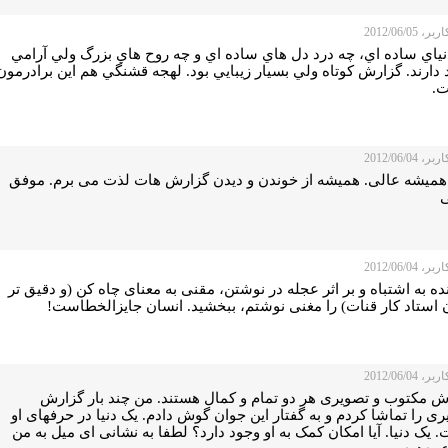
 2012/06/05
نياي ساده اي، چه درد دل هاي ساده اي و چه روح هاي بزرگ ولي آرامي
دارند. گزارش كوتاه ولي بسيار زيبايي بود. لهجه قشنگي هم اين برادرمون
.
 2012/06/04
همیشه عالی. همیشه از خوندن و دیدن گزارش هات لذت می برم. موفق
 2012/06/04
نده به اشتباه و بر اثر عجله در نوشتن، مقنی به معنای چاه کن (و دقیق تر
 استاد کار قنات) را مغنی نوشتم، ببخشید. انسان جایزالخطاست!
 2012/06/04
ش مکتوب و تصویری هر دو تمام و کمال هستند. من چند بار گزارش
ی را تماشا کردم و به گفتار این جوان گوش دادم. یک دنیا در حرفهای او
یک دنیا. آیا امکان کمک به او وجود دارد؟ لطفا به نشانی ای میل به من