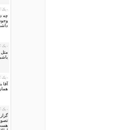
- یک کاربر،
چه د
وجود 
داشت
- یک کاربر،
مثل 
باشی
- یک کاربر،
آقا ب
همان
- یک کاربر،
گزار
تصویر
هست. 