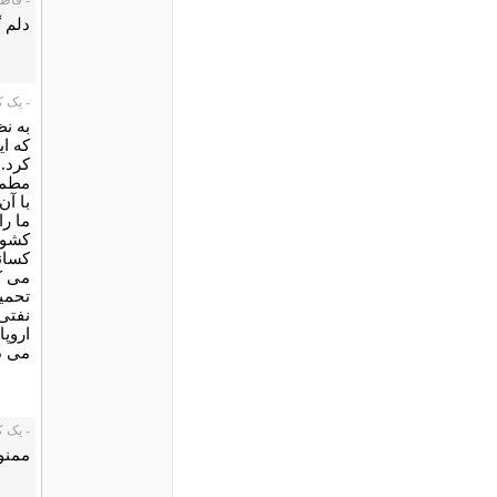
دلم 
- یک کاربر،
به نظ
که ای
کرد. 
مطمئن
با آ
ما ر
کشور 
کسانی
می کن
تحمی
اروپا
می د
- یک کاربر،
ممنو