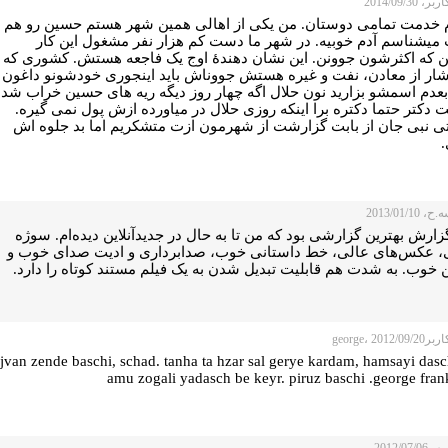
 2014/09/30
 خدمت تمامی دوستان. من یکی از اهالی همین شهر هستم حسین رو هم
میشناسم آدم خوبیه. در شهر ما دست کم هزار نفر مشغول این کار
 که اکثرشون جوونن. این نشان دهندۀ اوج یک فاجعه هستش. کشوری که
ار از معادن، نفت و غیره هستش جووناش باید اینجوری خودشونو داغون
بعدم اسمشو بزارید نون حلال اگه چهار روز دیگه ریه های حسین خراب شد
 دکتر حتما دکتره برا اینکه روزی حلال در میاورده ازش پول نمی گیره.
ی نبی جان از بابت گزارشت از شهرمون ازت متشکریم اما بد جلوه اش
.
2013/01/10
زارش بهترین گزارشی بود که من تا به حال در جدیدآنلاین دیده‌ام. سوژه
، عکس‌های عالی، خط داستانی خوب، صدابرداری و ادیت صدای خوب و
 خوب. به شدت هم قابلیت تبدیل شدن به یک فیلم مستند کوتاه را دارد.
george، 2012
jvan zende baschi, schad. tanha ta hzar sal gerye kardam, hamsayi das
amu zogali yadasch be keyr. piruz baschi .george fran
2012/07/