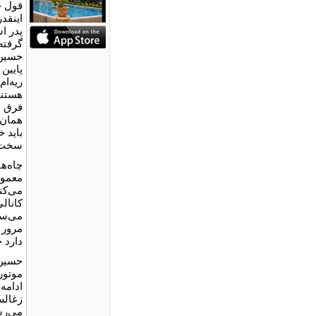
قول خ
اینقد
پدر اس
گرفته
حسین 
پایین
ریه‌ا
هستند
فرق م
همان 
باید 
سخت ن
چاه‌ها
معمول
می‌کن
کانال
می‌سو
مرور 
دارد چ
موتور
ادامه
زغالش
می‌رس