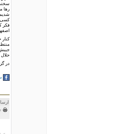
سختی‌
رها م
شدیم.
کسی نی
فکر ک
اصفها
کنار ج
منتظر 
جیبش 
حلال 
در گز
به
ارسا
چ