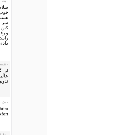
- یک کاربر،
سلام
خوب 
هستن
سر ش
کنن 
و رفت
راست
دادی
- نفیسه.ح، 
این گ
عالی
تدوین
- یک کاربر/09/20
chtim
kfort
- فاطمه، 06