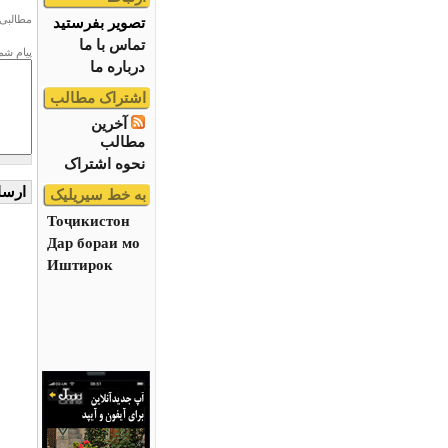
مطالبی 
تصویر بفرستید
تماس با ما
پیام شم
درباره ما
اشتراک مطالب
آخرین
مطالب
نحوه اشتراک
به خط سیریلیک
Тоҷикистон
Дар бораи мо
Иштирок