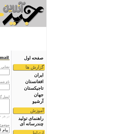
email
صفحه اول
گزارش ها
نشانى ا
ایران
افغانستان
نام شما
تاجیکستان
جهان
ایمیل گ
آرشیو
آموزش
در هر خ
راهنمای تولید
چندرسانه ای
موضوع
ارتباط