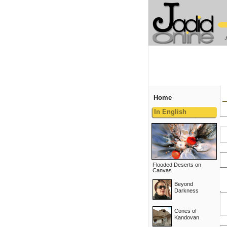
Home
In English
Flooded Deserts on
Canvas
Beyond
Darkness
Cones of
Kandovan