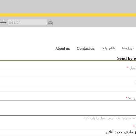
رفتن
به
محتوای
اصلی
Send by 
يميل
*
یرنده:
*
ط میتوانید یک آدرس ایمیل را وارد کنید.
*