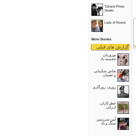
Tahami Photo
Studio
Lady of Roses
More Stories
گزارش های قبلی
نوروزتان
خجسته باد
نقاش شکیبایی
و عصيان
روزی، روزگاری
خطرکاران
ایـرانی
آیین سرزمین
سنگ و باد