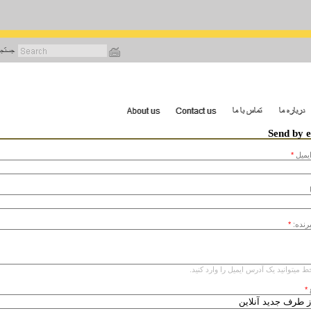
رفتن
به
محتوای
اصلی
Send by 
يميل
*
یرنده:
*
ط میتوانید یک آدرس ایمیل را وارد کنید.
*