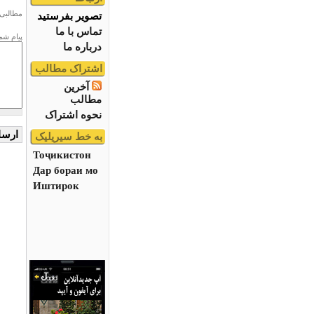
مطالبی 
تصویر بفرستید
تماس با ما
پیام شم
درباره ما
اشتراک مطالب
آخرین
مطالب
نحوه اشتراک
به خط سیریلیک
Тоҷикистон
Дар бораи мо
Иштирок