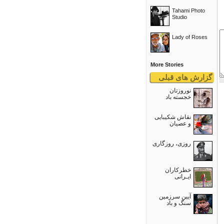
Tahami Photo
Studio
Lady of Roses
More Stories
گزارش های قبلی
نوروزتان
خجسته باد
نقاش شکیبایی
و عصيان
روزی، روزگاری
خطرکاران
ایـرانی
آیین سرزمین
سنگ و باد