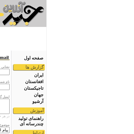
email
صفحه اول
گزارش ها
نشانى ا
ایران
افغانستان
نام شما
تاجیکستان
جهان
ایمیل گ
آرشیو
آموزش
در هر خ
راهنمای تولید
چندرسانه ای
موضوع
ارتباط