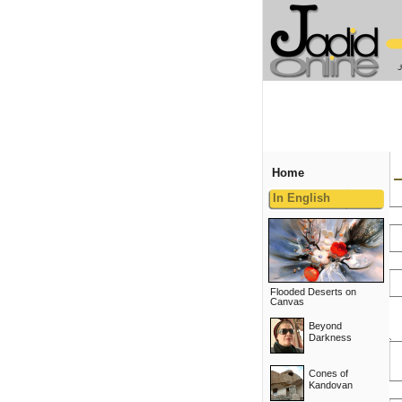
Home
In English
Flooded Deserts on
Canvas
Beyond
Darkness
Cones of
Kandovan