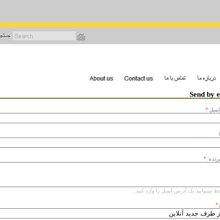
رفتن
به
محتوای
اصلی
Send by 
يميل
*
یرنده:
*
ط میتوانید یک آدرس ایمیل را وارد کنید.
*