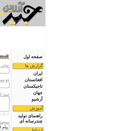
email
صفحه اول
گزارش ها
نشانى ا
ایران
افغانستان
نام شما
تاجیکستان
جهان
ایمیل گ
آرشیو
آموزش
در هر خ
راهنمای تولید
چندرسانه ای
موضوع
ارتباط