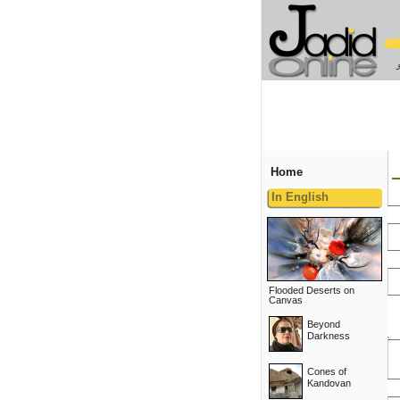
Home
In English
Flooded Deserts on
Canvas
Beyond
Darkness
Cones of
Kandovan