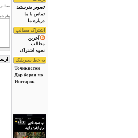
مطالبی 
تصویر بفرستید
تماس با ما
پیام شم
درباره ما
اشتراک مطالب
آخرین
مطالب
نحوه اشتراک
به خط سیریلیک
Тоҷикистон
Дар бораи мо
Иштирок