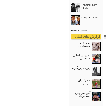
Tahami Photo
Studio
Lady of Roses
More Stories
گزارش های قبلی
نوروزتان
خجسته باد
نقاش شکیبایی
و عصيان
روزی، روزگاری
خطرکاران
ایـرانی
آیین سرزمین
سنگ و باد