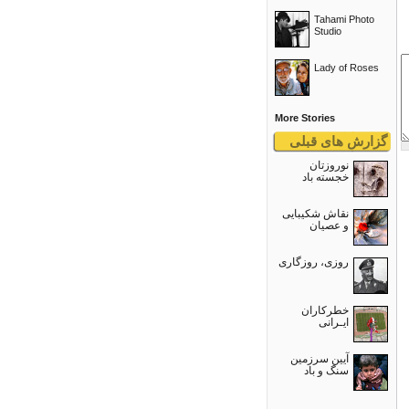
Tahami Photo
Studio
Lady of Roses
More Stories
گزارش های قبلی
نوروزتان
خجسته باد
نقاش شکیبایی
و عصيان
روزی، روزگاری
خطرکاران
ایـرانی
آیین سرزمین
سنگ و باد