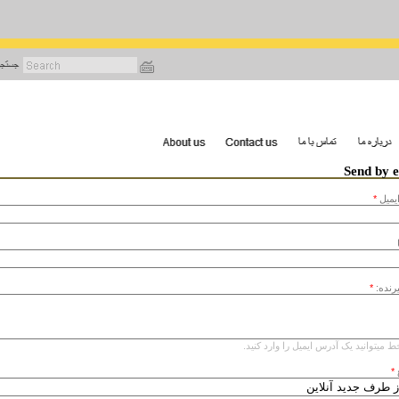
رفتن
به
محتوای
اصلی
Send by 
يميل
*
یرنده:
*
ط میتوانید یک آدرس ایمیل را وارد کنید.
*