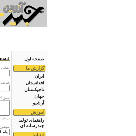
email
صفحه اول
گزارش ها
نشانى ا
ایران
افغانستان
نام شما
تاجیکستان
جهان
ایمیل گ
آرشیو
آموزش
در هر خ
راهنمای تولید
چندرسانه ای
موضوع
ارتباط