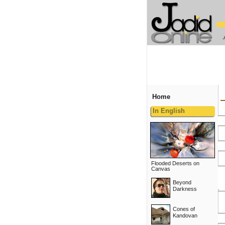
Home
In English
Flooded Deserts on
Canvas
Beyond
Darkness
Cones of
Kandovan