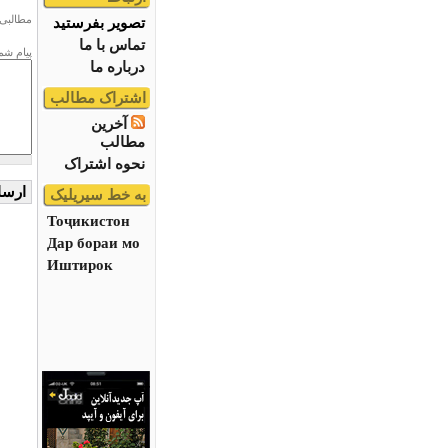
مطالبی 
تصویر بفرستید
تماس با ما
پیام شم
درباره ما
اشتراک مطالب
آخرین
مطالب
نحوه اشتراک
به خط سیریلیک
Тоҷикистон
Дар бораи мо
Иштирок