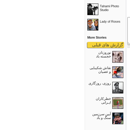
Tahami Photo
Studio
Lady of Roses
More Stories
گزارش های قبلی
نوروزتان
خجسته باد
نقاش شکیبایی
و عصيان
روزی، روزگاری
خطرکاران
ایـرانی
آیین سرزمین
سنگ و باد