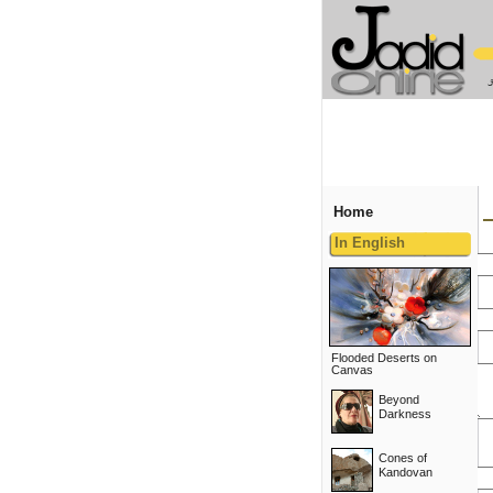
Home
In English
Flooded Deserts on
Canvas
Beyond
Darkness
Cones of
Kandovan