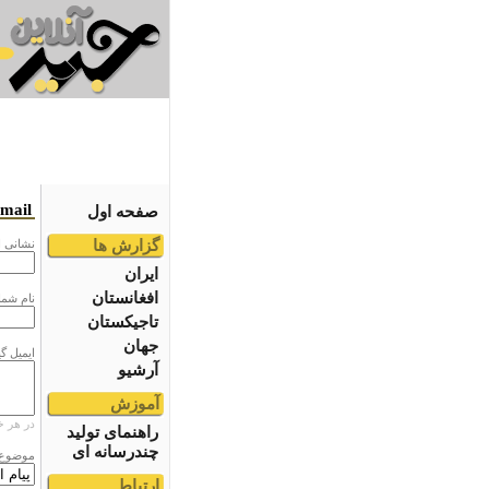
email
صفحه اول
گزارش ها
نشانى ا
ایران
افغانستان
نام شما
تاجیکستان
جهان
ایمیل گ
آرشیو
آموزش
در هر خ
راهنمای تولید
چندرسانه ای
موضوع
ارتباط