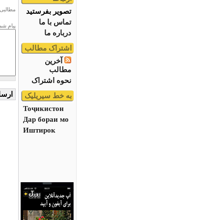
مطالبی 
تصویر بفرستید
تماس با ما
پیام شم
درباره ما
اشتراک مطالب
آخرین
مطالب
نحوه اشتراک
به خط سیریلیک
Тоҷикистон
Дар бораи мо
Иштирок