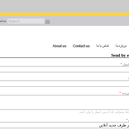
رفتن
به
محتوای
اصلی
Send by 
يميل
*
یرنده:
*
ط میتوانید یک آدرس ایمیل را وارد کنید.
*