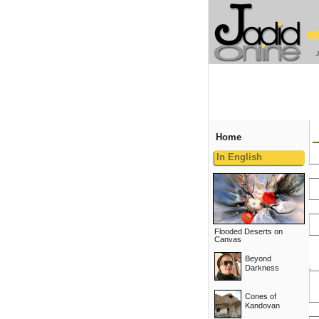
Home
In English
Flooded Deserts on
Canvas
Beyond
Darkness
Cones of
Kandovan