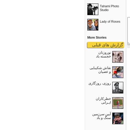
Tahami Photo
Studio
Lady of Roses
More Stories
گزارش های قبلی
نوروزتان
خجسته باد
نقاش شکیبایی
و عصيان
روزی، روزگاری
خطرکاران
ایـرانی
آیین سرزمین
سنگ و باد