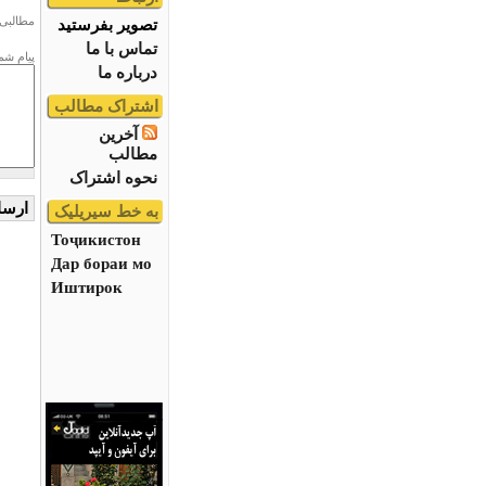
مطالبی 
تصویر بفرستید
تماس با ما
پیام شم
درباره ما
اشتراک مطالب
آخرین
مطالب
نحوه اشتراک
به خط سیریلیک
Тоҷикистон
Дар бораи мо
Иштирок