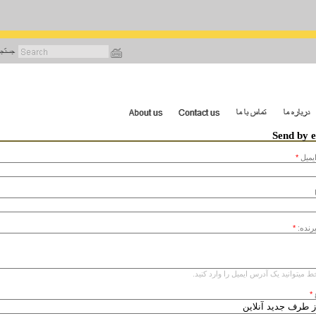
رفتن
به
محتوای
اصلی
Send by 
يميل
*
یرنده:
*
ط میتوانید یک آدرس ایمیل را وارد کنید.
*