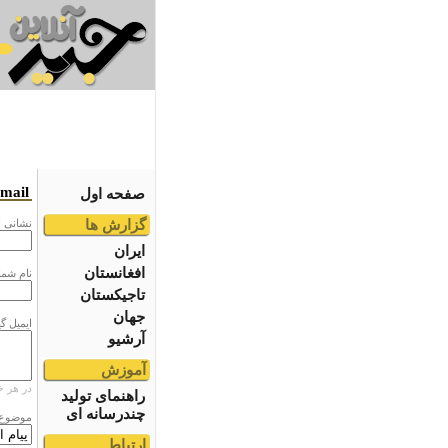
email
صفحه اول
گزارش ها
نشانى ا
ایران
افغانستان
نام شما
تاجیکستان
جهان
ایمیل گ
آرشیو
آموزش
در هر خ
راهنمای تولید
چندرسانه ای
موضوع
ارتباط