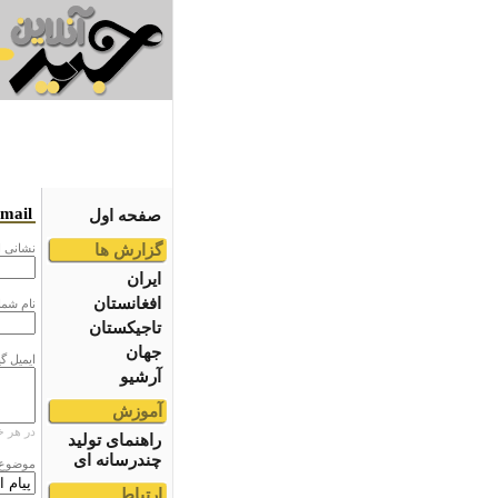
email
صفحه اول
گزارش ها
نشانى ا
ایران
افغانستان
نام شما
تاجیکستان
جهان
ایمیل گ
آرشیو
آموزش
در هر خ
راهنمای تولید
چندرسانه ای
موضوع
ارتباط