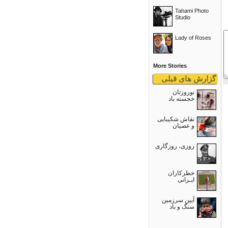
Tahami Photo
Studio
Lady of Roses
More Stories
گزارش های قبلی
نوروزتان
خجسته باد
نقاش شکیبایی
و عصيان
روزی، روزگاری
خطرکاران
ایـرانی
آیین سرزمین
سنگ و باد