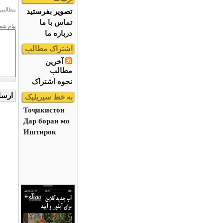
مطالبی 
تصویر بفرستید
تماس با ما
پیام شم
درباره ما
اشتراک مطالب
آخرین
مطالب
نحوه اشتراک
به خط سیریلیک
Тоҷикистон
Дар бораи мо
Иштирок