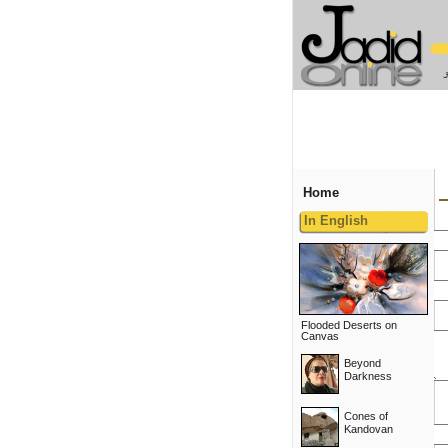
Home
In English
Flooded Deserts on
Canvas
Beyond
Darkness
Cones of
Kandovan