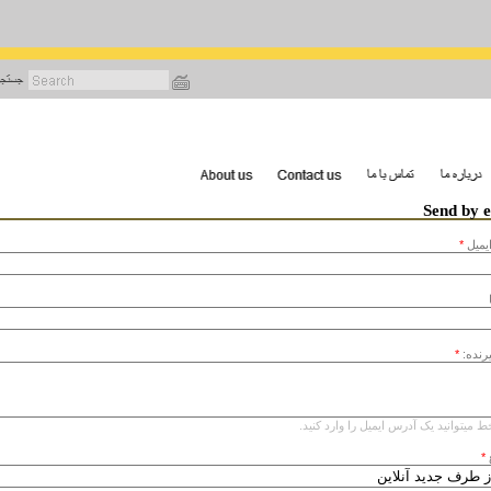
رفتن
به
محتوای
اصلی
Send by 
يميل
*
یرنده:
*
ط میتوانید یک آدرس ایمیل را وارد کنید.
*