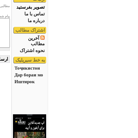
مطالبی 
تصویر بفرستید
تماس با ما
پیام شم
درباره ما
اشتراک مطالب
آخرین
مطالب
نحوه اشتراک
به خط سیریلیک
Тоҷикистон
Дар бораи мо
Иштирок