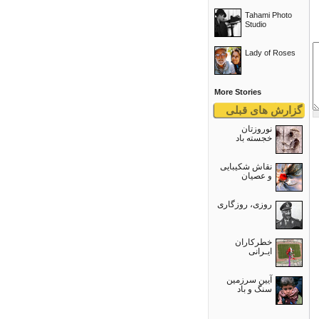
Tahami Photo
Studio
Lady of Roses
More Stories
گزارش های قبلی
نوروزتان
خجسته باد
نقاش شکیبایی
و عصيان
روزی، روزگاری
خطرکاران
ایـرانی
آیین سرزمین
سنگ و باد