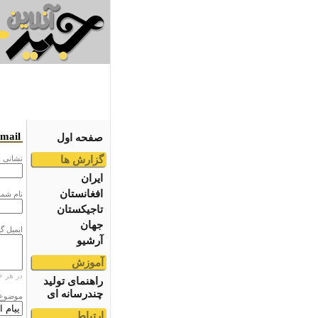
email
صفحه اول
گزارش ها
نشانى ا
ایران
افغانستان
نام شما
تاجیکستان
جهان
ایمیل گ
آرشیو
آموزش
در هر خ
راهنمای تولید
چندرسانه ای
موضوع
ارتباط