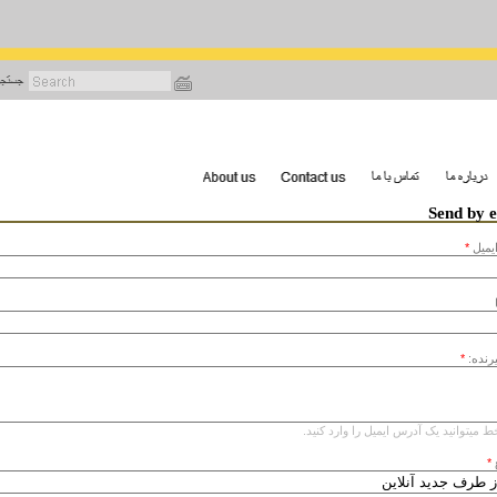
رفتن
به
محتوای
اصلی
Send by 
يميل
*
یرنده:
*
ط میتوانید یک آدرس ایمیل را وارد کنید.
*