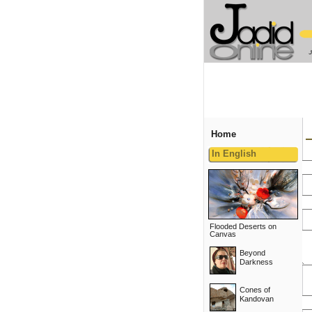
Home
In English
Flooded Deserts on
Canvas
Beyond
Darkness
Cones of
Kandovan