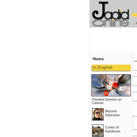
Home
In English
Flooded Deserts on
Canvas
Beyond
Darkness
Cones of
Kandovan