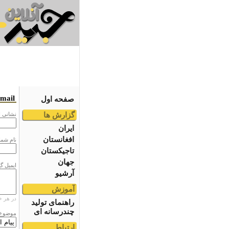
email
صفحه اول
گزارش ها
نشانى ا
ایران
افغانستان
نام شما
تاجیکستان
جهان
ایمیل گ
آرشیو
آموزش
در هر خ
راهنمای تولید
چندرسانه ای
موضوع
ارتباط