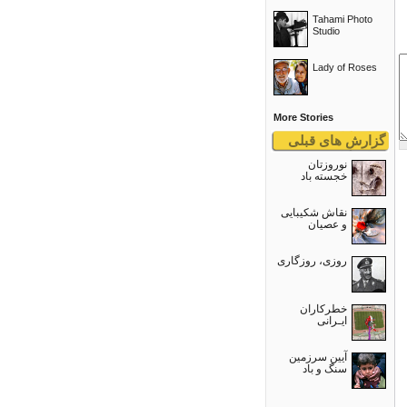
Tahami Photo
Studio
Lady of Roses
More Stories
گزارش های قبلی
نوروزتان
خجسته باد
نقاش شکیبایی
و عصيان
روزی، روزگاری
خطرکاران
ایـرانی
آیین سرزمین
سنگ و باد