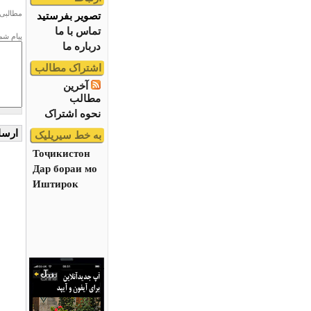
مطالبی 
تصویر بفرستید
تماس با ما
پیام شم
درباره ما
اشتراک مطالب
آخرین
مطالب
نحوه اشتراک
به خط سیریلیک
Тоҷикистон
Дар бораи мо
Иштирок