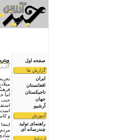
ویتر
صفحه اول
گلریز
گزارش ها
ایران
تجربه
میلادی
افغانستان
فرهنگ
تاجیکستان
اما ح
جهان
جنب و
استقب
آرشیو
است ک
آموزش
و کاس
راهنمای تولید
اینجا
چندرسانه ای
مردم 
شادی 
ارتباط