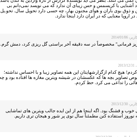
کمی می لنگد. بنظر می آید نویسنده گزارش از تازه واردین به لندن باشد
اد آشنایی با کریسمس و حس زیبای آن ندارد که می نویسد نمی‌دانم بی
و ذوق بوی باران و هوای مجنون بهار، چه حسی دارد تحویل سال. تحو.یل
ر اروپا معنایی که در ایران دارد اینجا ندارد.
 2014/01/06
ریز فرمانی" مخصوصاً در سه دقیقه آخر براستی گل ریزی کرد، دمش گرم.
2013
دم! هیچ کدام ازگزارشهایتان این همه تصاویر زیبا و با احساس نداشته؛
ص تصاویر بچه ها که عکسشان در شیشه ویترین مغازه ها افتاده بود و چه
هائی را تداعی می کرد. حظ کردم.
 2013/12/30
خوب و قشنگ بود. اگه اینجا هم از این ایده جالب ویترین های تماشایی
نوروز استفاده کنن مطمئناً سال نوی پر شور و هیجان تری داریم.