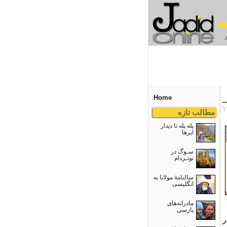
Home
مطالب تازه
پله پله تا دیدار
ابرها
سـوگ در
نوتـردام
سالنامۀ مولانا به
انگلیسی
مادرانه‌های
پارسی
ر