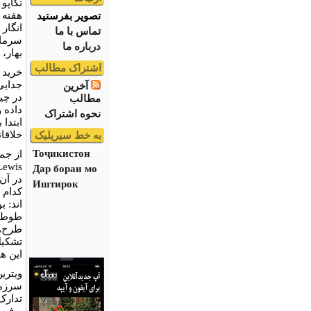
تکاپو 
هفته 
تصویر بفرستید
انگار
تماس با ما
سرمای
درباره ما
بهار،
اشتراک مطالب
خرید 
جدایی
آخرین
در چی
مطالب
داده 
نحوه اشتراک
ابتدا 
خلاقان
به خط سیریلیک
Тоҷикистон
از جم
Lewis
Дар бораи мо
در آن
Иштирок
کدام ر
اند
:
بو
طوطی‌
طرح‌ه
تشکیل
این هم
ویتری
سرزمی
تدارک
برفی 