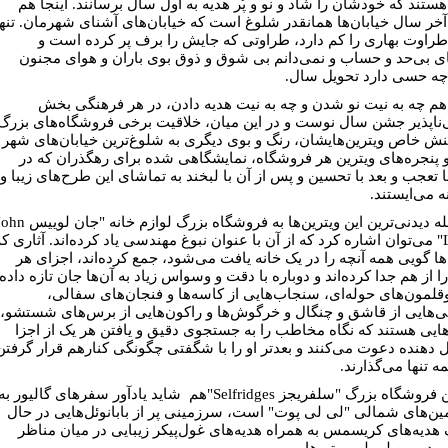
هستند که خودشان را شاد و نو و پُر هدیه به اول سال برسانند. اینجا هم
آخر سال خیابان‌ها همانقدر شلوغ است که خیابان‌های آشنای شهرمان. تنها
 طراوت بهاری را کم دارد، طراوتی که جایش را برف پر کرده است و
 بی‌حد و حساب و نمی‌دانم بی شوق و ذوق بوی باران و هوای مجنون
 چه حسی دارد تحویل سال.
هم چه به نیت نو شدن و چه به نیت هدیه دادن، در هر فرهنگی بخش
‌ناپذیر جشن سال نوست و در این میان، خلاقیت برخی فروشگاه‌های بزرگ
نش خاص ویترین‌هایشان، رنگ و بوی دیگری به شلوغ‌ترین خیابان‌های شهر
و پنجره‌های ویترین هر فروشگاه، نمایشگاهی شده برای رهگذران که در
با تعجب و بعد با تحسین و پس از آن با لبخند به تماشای این طرح‌های زیبا و
ه می‌ایستند.
له دیدنی‌ترین این ویترین‌ها به فروشگاه بزرگ لوازم خانه "جان لوییس
John
" می‌توان اشاره کرد که از آن با عنوان نبوغ مهندسی یاد کرده‌اند. آثاری که
‌ها گویی همه آنچه را در یک خانه یافت می‌شود، جمع کرده‌اند، اجزای هر
ا از هم جدا کرده‌اند و دوباره با دقت و وسواس زیاد به آن‌ها جان تازه داده
قلمون‌های حوله‌ای، سنجاب‌هایی از کاسه‌ها و فنجان‌های سفالی،
هایی از قاشق و چنگال و خرگوش‌ها و راکون‌هایی از برس‌های شستشو،
ایی هستند که نگاه مخاطب را به جستجوی دقیق و یافتن هر یک از اجزا
 دهنده دعوت می‌کنند و بعدتر او را با شگفتی چگونگی کنارهم قرار گرفتن
ه تنها می‌گذارند.
ن فروشگاه بزرگ "سلفریجز
Selfridges
"هم شاید یادآور سفرهای گالیور به
ن‌های شمالی "لی لی پوت" است، سرزمینی پر از بابانوئل‌هایی در حال
 هدیه‌های کریسمس به همراه هدیه‌های غول‌پیکر زیبایی در میان مناظر
و در بین لی لی پوتی‌ها.