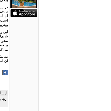
در ای
بی‌خبر
اجناس
است. 
ویترین
این و
بازی‌
محو د
بر قط
می‌کن
نمایش
آن ا
به
ارسا
چ