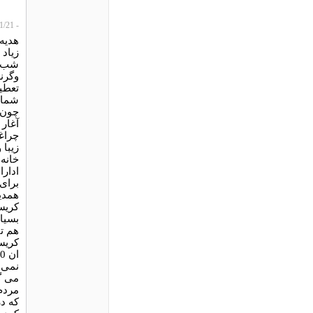
- S.k، 2014/01/21
هدیه
شب س
شما 
چون 
آغار
چراغا
زیبا 
خانه 
ادار
برای 
همدیگ
کریس
بسیار
هم ت
کریس
نمی 
می گ
مردم
که در