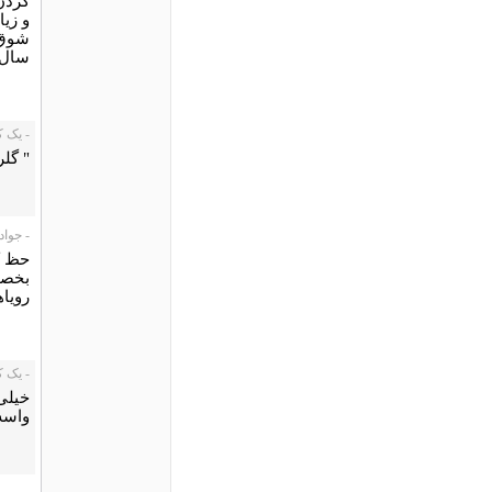
کردن 
و زی
شوق 
سال د
- یک کاربر،
" گل
- جواد، /12/31
حظ کر
بخصو
رویا
- یک کاربر،
خیلی 
واسه 