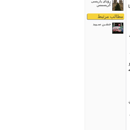
رؤیای پاریسی
کریسمس
مطالب مرتبط
جشـن سـپید