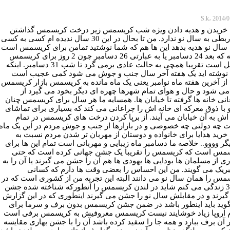
 خریدن و هدیه دادن ویژه شب کریسمس زیر درخت کریسمس گذاشتن
زیاد ربطی به سال نو ندارد. من تا بحال در این 30 سال ندیده ام کسی به کسی
ال نو هدیه بدهد این ها هم که شما نوشتید تمامن برای کریسمس است
وگرنه که بعد 24 دسامبر یا به عبارتی 26 دسامبر چون 2 روز برای کریسمس
تعطیل است تقریبا همچی به حالت عادی برمی گرد تا شب 31 دسامبر. اینکه
نوشته اید یک هفته آخر سال جنب و جوش می شود کمی عجیب است
از آخرین هفته ماه نوامبر یعنی یک ماه مانده به کریسمس بازار کریسمس
 می شود و حال و هوای تمام شهرها چهره ای دیگر بخود می گیرد از
نی خانه ها گرفته تا خیابان ها. همسایه ما هر سال برای کریسمس چنان
و با ذوق معرکه ای خانه اش را چراغانی می کند که بسیاری برای تماشای
اش به آن خیابان می آیند. از برپا کردن درخت های کریسمس در تمام
ات چه دولتی چه خصوصی و در بازارها از جنب و جوش مردم در این یک ماه
خرید هدایا برای خانواده و دوستان از مهربان تر شدن مردم نسبت به
ر وووو.. خلاصه ما دسامبر ماه زیبایی و مهربانی است تمام این ها برای
مس است که کریسمس را تقریبا یک جشن جهانی کرده است که حتی
ی از مسلمان ها بودایی ها یهودی ها هم آن را جشن می گیرند یا آن را به
بریک می گویند. من این احساس را بعضی وقت ها دارم که کسانی
مس را همان سال نو می دانند البته این تجربه من از کشوری است که در
ان 30 زندگی می کنم شاید در لندن کریسمس را آنطورکه شناخته شده جشن
گیرند و در مقابلش سال نو را جشن می گیرند اینطوری که در این گزارش
وید باید اینطور باشد در ضمن جشن کریسمس بدون برف و سرما برای
 اروپا زیاد خوشایند نیست کریسمس معروفیش به کریسمس برفی است
 آن برف ببارد و همه جا را سفید کرده باشد آن را با جشن بهاری مقایسه