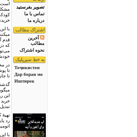
است ک
تصویر بفرستید
مشکلا
تماس با ما
کودکی
خریده
درباره ما
با این
اشتراک مطالب
می⁮کن
آخرین
قدم آ
مطالب
که در
نحوه اشتراک
می‌توا
خودش
به خط سیریلیک
در مح
Тоҷикистон
تا پو
Дар бораи мо
تا جان
Иштирок
گذشته
این ر
خرید 
تبدیل
تهیۀ 
رد پای
اتومب
با ای