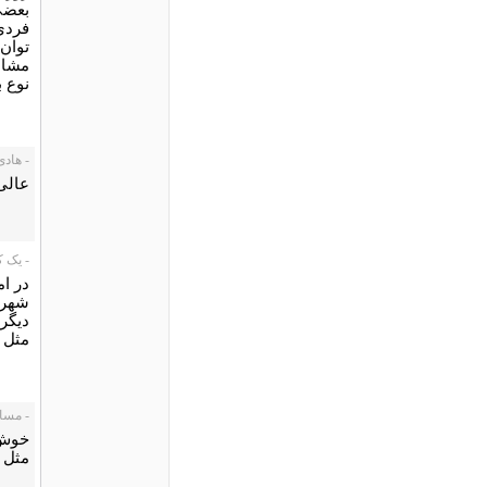
بعضی
فردی 
توان 
مشابه
نوع ب
- هادی ناج
عالی
- یک کاربر،
در ا
دیگر
مثل 
- مسافر، 14
خوش ب
مثل م