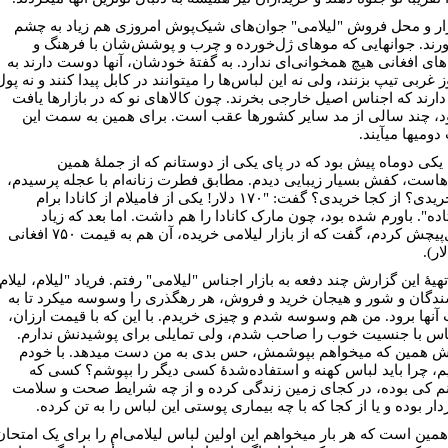
زار و محل فروش "لیلامی" جوان‌های شیک‌پوش امروزی هم زیاد به چشم
رند. جوان⁮هایی که موهای ژل‌خورده و چرب و پوشش‌شان با فرهنگ و
های افغانی هیچ همخوانی‌ای ندارد. به گفتۀ خودشان، آنها دوست دارند به
 غربی تیپ بزنند، ولی نه این لباس‌ها را می⁮توانند در کابل پیدا کنند و نه پول
 دارند که اجناس اصیل خارجی بخرند. چون کالاهای نو که در بازارها یافت
د، چند سالی از مد سایر کشورها عقب است. برای همین به سمت این
می⁮ها می⁮آیند.
یکی دوماه پیش بود که در پای یکی از دوستانم که از جملۀ همین
هاست، کفش بسیار زیبایی دیدم. مطابق فطرت زنانه‌ام با عجله پرسیدم،
چند خریدی؟ از کجا خریدی؟ گفت: "۱۷۰ دلار! یکی از فامیلام از کانادا برام
ده". باورم شده بود، چون مارک کانادا را هم داشت. اما بعد که زیاد
سؤال‌پیچش کردم، گفت که از بازار لیلامی خریده، آن هم به قیمت ۷۵۰ افغانی
هیۀ این گزارش چند دفعه⁮ به بازار اجناس "لیلامی" رفتم. فریاد "لیلام، لیلام
دگان و شور و هیجان خرید و فروش، هر رهگذری را وسوسه می⁮کرد تا به
نها برود. من هم وسوسه شدم و چیزی خریدم. با این که با قیمت ارزان،
اس با جنسیت خوب را صاحب شدم، ولی تمایلی برای پوشیدنش ندارم.
 همین که می⁮خواهم بپوشمش، حس بدی به من دست می⁮دهد. با خودم
یم، چرا باید لباس کهنه و استفاده‌شدۀ کسی دیگر را بپوشم؟ کسی که
انم کی بوده، در کجای زمین زندگی کرده و از چه شرایط صحت و سلامت
ار بوده و یا از کجا که با چه بیماری پوستی این لباس را به تن کرده.
همین است که هر بار می⁮خواهم این اولین لباس لیلامی‌ام را برای یک امتحان