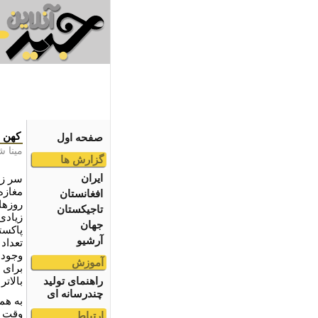
کهن ج
صفحه اول
مینا ش
گزارش ها
ایران
سر زد
مغازه
افغانستان
روزها 
تاجیکستان
زیادی 
جهان
پاکست
آرشیو
تعداد
وجود 
آموزش
برای 
راهنمای تولید
بالاتر
چندرسانه ای
به هم
وقت به
ارتباط