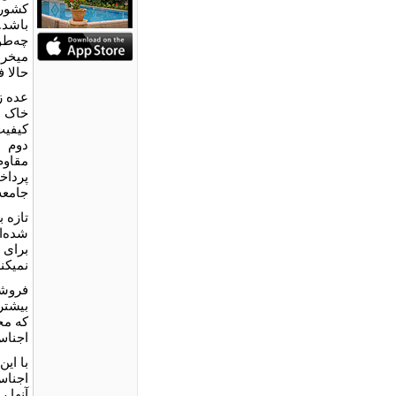
کشوره
باشد.
چه‌طو
می⁮خر
حالا 
عده ز
خاک ب
کیفیت 
دوم ا
مقاوم
پرداخ
جامعه
تازه 
شده‌ان
برای 
نمی⁮ک
فروشن
بیشترا
که مح
اجناس
با ای
اجناس
آنها ر