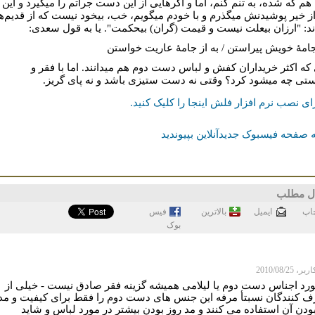
م که شده، به تنم کنم، اما و اگرهایی از این دست جرأتم را می⁮گیرد و این
از خیر پوشیدنش می⁮گذرم و با خودم می⁮گویم، خب، بی⁮خود نیست که از قدیم‌ه
اند: "ارزان بی⁮علت نیست و قیمت (گران) بی⁮حکمت". یا به قول سعدی:
امۀ خویش پیراستن / به از جامۀ عاریت خواستن
که اکثر خریداران کفش و لباس دست دوم هم می⁮دانند. اما با فقر و
ستی چه می⁮شود کرد؟ وقتی نه دست ستیزی باشد و نه پای گریز.
ای نصب نرم افزار فلش اینجا را کلیک کنيد.
 صفحه فیسبوک جدیدآنلاین بپیوندید
ل مطلب
اپ
ايميل
بالاترین
فيس
بوک
 2010/08/25
ورد اجناس دست دوم یا لیلامی همیشه گزینه فقر صادق نیست - خیلی از
 کنندگان نسبتأ مرفه این جنس های دست دوم را فقط برای کیفیت و مد
ودن آن استفاده می کنند و مد روز بودن بیشتر در مورد لباس و شاید