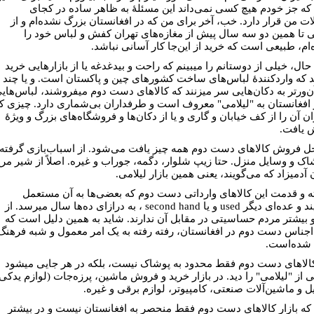
ه جز خودم هیچ کسی نمی‌داند این مسئلۀ به ظاهر ساده در کجای
ت من قرار دارد. خب، آخر برای من که در افغانستان بزرگ نشده‌ام و از
 تا همین دو سه سال پیش از مغازه‌های تهران کفش و لباس خود را
‌ام، طبیعی است که خرید از این‌جا کار آسانی نباشد.
 حال، خیلی از دوستانم را می⁮بینم که راحت و بی⁮دغدغه یا از بازارهایی خرید
ند که واردکنندۀ لباس‌های ساخت کشورهای چین و پاکستان است. و یا چند
ن‌ورتر به دکان‌هایی سر می⁮زنند که کالاهای دست دوم می⁮فروشند، لباس‌های
 افغانستان به "لیلامی" معروف است و طرفداران بی‌شماری دارد. چیزی ک
ن آن را از کف خیابان و گاری و یا از دکان‌ها و فروشگاه‌های بزرگ و ویژۀ
 یافت.
ل فروش کالاهای دست دوم همه چیز یافت می‌شود. از اسباب‌بازی گرفته
شاک و وسایل منزل. حتا زیپ شلوار، دگمه، جوراب و غیره. اصلاً از شیر مر
 آدمیزاد که می‌گویند، یعنی همین بازار لیلامی.
 و قدمت این کالاهای وارداتی دست دوم که بعضی‌ها به آن مستعمل
می⁮گویند و عده‌ای دیگر used و یا second hand ، به درازای ده‌ها سال می⁮رسد. از
و بیشتر مردم حساسیتی در مقابل آن ندارند. شاید به همین دلیل است که
اجناس دست دوم در افغانستان، رفته رفته به یک امر معمول و شبه فرهنگ
 شده‌است.
کالاهای دست دوم فقط محدود به پوشاک نیست، بلکه در هر جایی می⁮شود
ی از "لیلامی" را دید. در بازار خرید و فروش ماشین، پرزه‌جات (لوازم یدکی
یل و ماشین‌آلات صنعتی، کامپیوتر، لوازم برقی و غیره.
ن‌ که بازار کالاهای دست دوم فقط منحصر به افغانستان نیست و در بیشتر