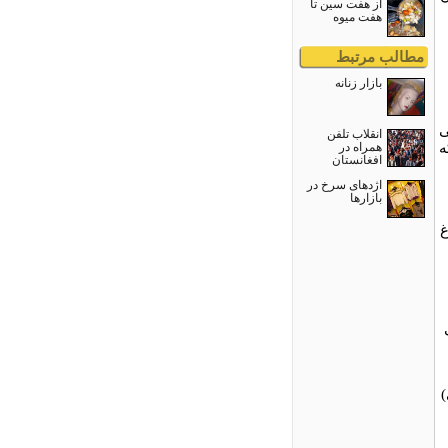
از هفت سین تا
هفت میوه
مطالب مرتبط
بازار زنانه
ی
انقلاب تلفن
ه
همراه در
افغانستان
اژدهای سرخ در
بازارها
غ
)