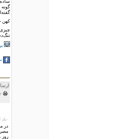
ساده ه
گونه 
گفته‌
کهن ج
چیزی 
تنگ‌د
بر
به
ارسا
چ
- یک کاربر،
در م
مصرف
روز ب