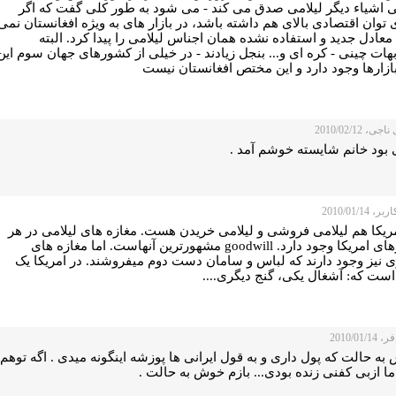
 اشیاء دیگر لیلامی صدق می کند - می شود به طور کلی گفت که اگر
توان اقتصادی بالای هم داشته باشد، در بازار های به ویژه افغانستان نمی
معادل جدید و استفاده نشده همان اجناس لیلامی را پیدا کرد. البته
ات چینی - کره ای و... بنجل زیادند - در خیلی از کشورهای جهان سوم این
ازارها وجود دارد و این مختص افغانستان نیست
ی، 2010/02/12
 بود خانم شایسته خوشم آمد .
 2010/01/14
مریکا هم لیلامی فروشی و لیلامی خریدن هست. مغازه های لیلامی در هر
شهرهای امریکا وجود دارد. goodwill مشهورترین آنهاست. اما مغازه های
ی نیز وجود دارند که لباس و سامان دست دوم میفروشند. در امریکا یک
است که: آشغال یکی، گنج دیگری....
2010/01/
ه حالت که پول داری و به قول ایرانی ها پوزشه اینگونه میدی . اگه توهم
ا ازبی کفنی زنده بودی... بازم خوش به حالت .