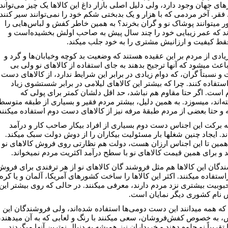
ای جهان وجود دارد، ولی دلیل اصلی بازار داغ این کالاها یک چیز می‌تواند
 فقر. آخر مردمی که با هزار و یک بدبختی شکم خود را نمی‌توانند سیر کنند،
ر می⁮توانند پوشاک نو و گران بخرند؟ به همین خاطر کفش و لباس‌هایی را
ند که عمر زیبایی خود را چند سال پیش به صاحب اولش بخشیده‌است و
فقط کیفیت و ارزانیش مشتری را به خود جلب می⁮کند.
یادی از مردم بر این عقیده هستند که وضعیت بد کوچه وخیابان‌ها و گرد و
اعث می⁮شود که آنها ترجیح بدهند به جای استفاده از کالاهای نو ولی بی
و نسبتاً گران، که دوام زیادی در برابر این شرایط ندارد، از کالاهای دست
ستفاده کنند. چرا که بیشتر این کالاهای لیلامی در برابر شستشوی زیاد
 است. اگر حتا مقاوم هم نباشد، حد اقل دلشان کمتر برای پولی که
ته‌اند، می⁮سوزد. به همین دلیل، بیشتر مردم فقیر و بسیاری از طبقه متوسط
 و حتا بعضی از مردم طبقۀ مرفه نیز از کالاهای دست دوم استفاده می⁮کنند
به برکت این اجناس دست دوم بسیاری از افراد بی⁮کار صاحب کار و درآمد
د. ایجاد چنین شغل⁮ها بار مسئولیت بی⁮کاران را از دوش دولت سبک می⁮کند.
همین تا این اجناس ارزان هست، دولت هم نظارتی روی فروش کالاهای نو
ند و برای همین قیمت کالاهای نو با سطح درآمد اکثریت مردم نمی⁮خواند.
دگان این کالاها هم مثل فروشند گان کالاهای نو از هر ترفندی برای فروش
ستفاده می⁮کنند. اکثر این کالاها را ساخت کشورهای آمریکا، آلمان و یا کره
بوبیت بیشتری نزد مردم دارند، معرفی می⁮کنند. در حالی که روی بیشتر این
 نام کشوری دیگر نمایان است.
ن که همه می⁮دانند این دست دومی‌ها استفاده‌ شده‌اند، ولی فروشندگان این
، به خصوص کفش‌فروشان، سعی می⁮کنند با رنگ و لعابی که به آن می⁮دهند،
ا تقریباً نو جلوه دهند و خریداران نیز همیشه به دنبال نوترین آنها می⁮گردند.