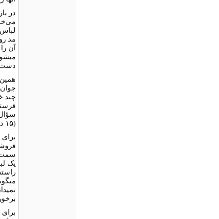
در با
می‌خو
لباس‌
مد روز
آن را
می⁮شو
دست دو
همین 
جوان‌
فرستا
(۱۵ دلار).
برای ت
فروشن
سمت آ
یک لب
راستش
می⁮گو
نمی⁮د
برخورد
برای 