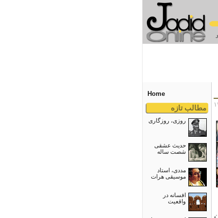
Home
مطالب تازه
روزی، روزگاری
حدیث عشقی
شصت ساله
مددی، استاد
موسیقی هرات
افسانه در
واقعیت
ن