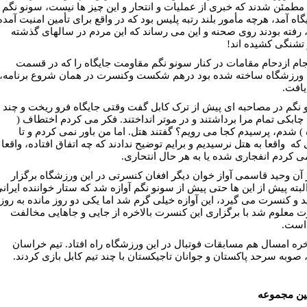
مطمئن شدند که خبری از عمليات و انتحار و اين چيز ها نيست، سونو نگم
گاه آمد، هرچه مأمور بلند رتبه پليس بود که در واقع برای تأمين امنيت آمده
، رفته بودند روی صحنه و اين می رساند که اين مردم در سالهای گذشته
تشنگی کشيده اند!
ام ازدحام مقامات در کنار سونو نگم مقاومت جايگاه را که در قسمت
ورزشگاه ساخته شده بود درهم شکست وکنسرت در همان شروع برنامه،
يافت.
 نگم در مصاحبه ای پيش از ترک کابل گفت وقتی جايگاه فرو ريخت و چند
ا چابکی تمام مرا برداشتند و در موتر انداختند. فکر می کردم اختطاف (
 ) شدم، پرسيدم کجا می رويم؟ گفتند هتل. اما من باور نمی کردم و تا
که واقعا به هتل نرسيديم و برايم توضيح ندادند که چه اتفاق افتاده، واقعا
ی کردم انفجاری شده يا به هر حال انتحاری.
ز آن وحيد قاسمی آواز خوان ديگر افغان کنسرتی در اين ورزشگاه برگزار
البته پيش از اين ها حتی پيش از سونو نگم آوازه شد که ستار خواننده ايران
د و کنسرت می گيرد، اين آوازه خيلی گرم شد اما يکی دو روز مانده به روز
 معلوم شد با برگزاری اين کنسرت بالاخره از جايی و جاهايی مخالفت
است.
اخره امسال هم مسابقات فوتبال در اين ورزشگاه راه افتاد. تيم خراسان
، صوبه سرحد پاکستان و جوانان تاجيکستان با چند تيم کابل بازی کردند.
ين مجموعه