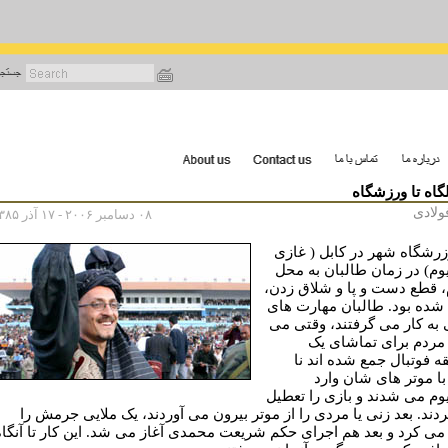
رفتن
به
محتوای
اصلی
لگاه تا ورزشگاه
ولادی
۰۸ دسامبر ۲۰۰۶ - ۱۷ آذر ۱۳۸۵
وزرشگاه شهر در کابل ( غازی
وم) در زمان طالبان به محل
، قطع دست و پا و شلاق زدن،
 شده بود. طالبان مهارت های
 به کار می گرفتند، وقتی می
 مردم برای تماشای يک
ه فوتبال جمع شده اند نا
با موتر های شان وارد
وم می شدند و بازی را تعطيل
دند. بعد زنی يا مردی را از موتر بيرون می آوردند، يک ملايی جرمش را
 می کرد و بعد هم اجرای حکم شريعت محمدی آغاز می شد. اين کار تا آنگاه