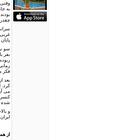
وقتی 
به جاي
بودند
چقدر 
سرانج
غربی 
پايان 
سو نو
نفر ب
ربوده
زمانی 
فکر م
بعد ا
کرد. 
می آي
کنسرت
شده 
و بال
ايران
از هم