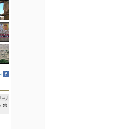
به
ارسا
چ