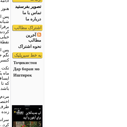
ادامه 
تصویر بفرستید
هنوز خ
تماس با ما
پس از
درباره ما
شبانه
برفرا
اشتراک مطالب
کردند
آخرین
خيلی 
مطالب
نقطۀا
نحوه اشتراک
پس از
نگم ج
به خط سیریلیک
کنسرت
Тоҷикистон
Дар бораи мо
ماه ي
Иштирок
ايساف
که تا
باشد.
اختصا
طرف ب
زنده 
سرانج
کرد. 