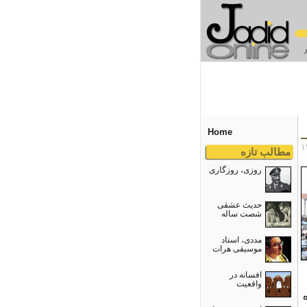
Home
مطالب تازه
روزی، روزگاری
حدیث عشقی
شصت ساله
مددی، استاد
موسیقی هرات
افسانه در
واقعیت