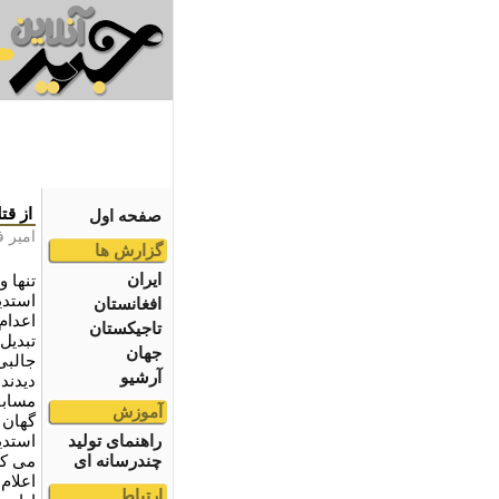
از قت
صفحه اول
امير ف
گزارش ها
ایران
تنها 
استدي
افغانستان
اعدام
تاجیکستان
تبديل
جهان
جالبی
آرشیو
ديدند
مسابق
آموزش
گهان 
راهنمای تولید
استدي
چندرسانه ای
می کر
اعلام
ارتباط