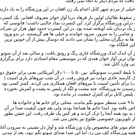
يافت که مردم ديگر به آنجا نمی رفتند.
يلی از مردم شهر کابل اعدام يک زن افغان در اين ورزشگاه را به ياد دارند.
 سقوط طالبان اولين بار فرهاد دريا آواز خوان معروف افغانی يک کنسرت
 دراين ورزشگاه برگزار کرد. اين کنسرت نماد جالبی داشت؛ فانوسی که
ز يک نردبان بلند آويخته شده بود. در اين کنسرت حدود چهل هزار تن شرکت
 و شامی را به سرور، سرود خواندند و خيلی ها هم گريستند. در بدو ورود
ها به ديگران محلی را نشان می دادند که دوسال پيش از آن خونين ترين
ين قتلگاه بود.
 آن اندک اندک ورزشگاه غازی رنگ و رونق يافت، و سالی بعد از آن سونو
وان ترين آواز خوان هندی که در موسيقی مقام استادی دارد برای برگزاری
ی وارد کابل شد.
تکت يا بليط کنسرت سونونگم بين ۵۰ تا ۱۰۰ دلار آمريکايی يعنی برابر حقوق دو
ک کارمند عادی دولت نيز فروش رفت. در آن شب نيروهای ياری امنيت (
) برای تأمين امنيت با نيروهای افغان همکاری می کردند. کمتر کسی بود
 رسيدن به ورزشگاه چند مشت و لگد از پليس به پشت و کمرش نخورده
 پليس کابل برای کنترل جمعيت در مانده بود.
مردم تا ۹ شب منتظر سونو نگم ماندند. محلی برای خانم ها و خانواده ها
ص يافته بود. ابتدا خانم ها همانجا بودند ولی بعد چون کيفيت صدا در آن
د بود همه آنجا را ترک کردند و هر کس يک طرف رفت. اين جشن بطور
از تلويزيون خصوصی طلوع نيز پخش می شد.
ام موتر های مخصوص وارد ورزشگاه شد و آواز دل نشينی به سرودن آغاز
همه ورزشگاه کف می زد. اما اين صدا صدای سونو نگم نبود، بعد از مدتی