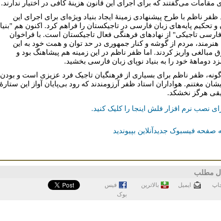
 مقامات می‌گفتند که برای اجرای این قانون هزینۀ کافی در اختیار ندارند.
ظفر ناظم با طرح پیشنهادی زمینۀ ایجاد بنیاد ویژه‌ای برای اجرای این
 و تحکیم پایه‌های زبان فارسی در تاجیکستان را فراهم کرد. اکنون هم "بنیا
فارسی تاجیکی" از نهادهای فرهنگی فعال تاجیکستان است. با فراخوان
هنرمند، مردم از گوشه و کنار جمهوری در حد توان و همت خود به این
 مبالغی واریز کردند. اما ظفر ناظم در این زمینه هم پیشاهنگ بود و
د دوماهۀ خود را به بنیاد نوپای زبان فارسی بخشید.
گونه، ظفر ناظم برای بسیاری از فرهنگیان تاجیک فرد عزیزی است و بودن
یشان مغتنم. هواداران استاد ظفر آرزومندند که رود بی‌پایان آواز این ستارۀ
ی هرگز نخشکد.
ای نصب نرم افزار فلش اینجا را کلیک کنيد.
 صفحه فیسبوک جدیدآنلاین بپیوندید
ل مطلب
اپ
ايميل
بالاترین
فيس
بوک