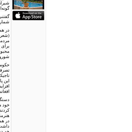
شیرازی
گونه‌ا
گفتنی
شمار 
در هم
(شعر و
مردمی
برای 
محبوب
شوروی
حکومت
تصرفش
تاجیک
این پ
افزای
افغان
دستگا
خود ه
کردند
هنرمن
در هم
هم دی