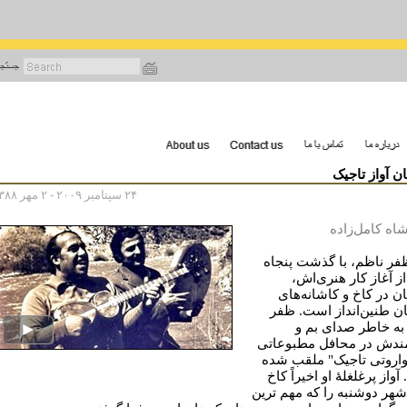
رفتن
به
محتوای
اصلی
ن آواز تاجیک
۲۴ سپتامبر ۲۰۰۹ - ۲ مهر ۱۳۸۸
اه کامل‌زاده
ظفر ناظم، با گذشت پنجاه
ز آغاز کار هنری‌اش،
ن در کاخ و کاشانه‌های
ان طنین‌انداز است. ظفر
به خاطر صدای بم و
ندش در محافل مطبوعاتی
اواروتی تاجیک" ملقب شده‌
واز پرغلغلۀ او اخیراً کاخ
 شهر دوشنبه را که مهم ترین