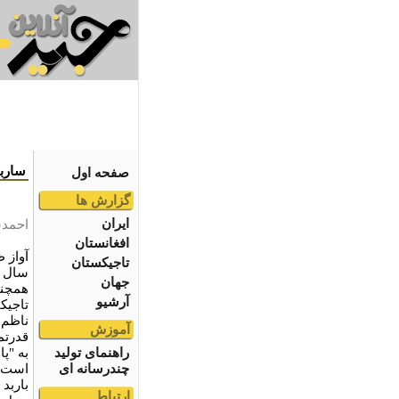
ساربا
صفحه اول
گزارش ها
ایران
احمدش
افغانستان
آواز 
تاجیکستان
سال ا
جهان
همچنا
آرشیو
تاجیک
ناظم 
آموزش
قدرتم
راهنمای تولید
به "پ
چندرسانه ای
است. آ
باربد
ارتباط