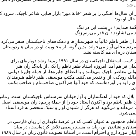
ل شد.
 آن سال‌ها آهنگی را بر شعر "خانۀ مور" بازار صابر، شاعر تاجیک، سرود ک
ال او بود:
مۀ صدایم / در پشت این در تنگ
 می‌فشارند / آن قدر می‌زنم زنگ
 آن ظفر ناظم غالباً به شهرستان‌ها و دهکده‌های تاجیکستان سفر می‌کرد 
مردم محلی آواز می‌خواند. بدین گونه، از محبوبیت او در میان هنردوستان
ستان ذره ای هم کاسته نشد.
پس از کسب استقلال تاجیکستان در سال ۱۹۹۱ زمینۀ رشد دوباره‌ای برای
ان فراهم آمد. امروزه استاد ظفر ناظم را یکی از پایه‌گذاران هنر
انی معاصر تاجیک می‌دانند و با اعطای جایزه‌ها، از جمله جایزۀ دولتی
دالله رودکی، از او تقدیر می‌کنند. مکتب موسیقی ظفر ناظم هنرمندان
ی را به بار آورده‌است که خود آنها هم اکنون صاحب‌نام و صاحب‌مکتب
د.
بلال که خود از آهنگسازان و آوازخوانان سرشناس تاجیکستان است، زمان
 ظفر ناظم بود و اکنون استاد خود را از جملۀ پرچم‌داران موسیقی اصیل
 می‌داند و می‌گوید که هرگز از شنیدن آواز و سبک منحصر به فرد استاد
می‌شود.
اظم همچنین به عنوان کسی که در عرصۀ نگهداری از زبان فارسی در
ستان و نشاندن این زبان به مسند رسمی تلاش کرده‌است، در میان
فرهنگیان مورد ارج و احترام است. در آستانۀ تصویب قانون زبان در سال ۱۹۸۹