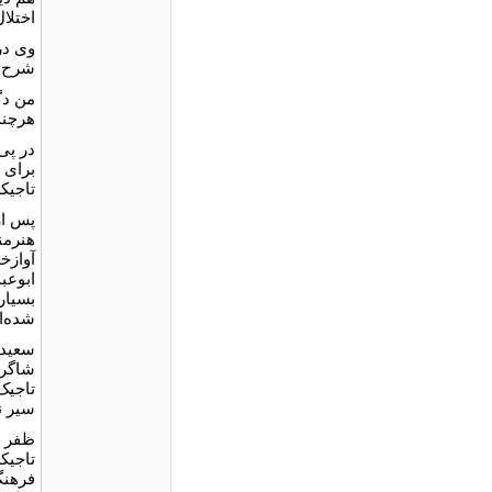
اختلا
وی در
شرح ح
من دگ
هرچند
در پی
برای 
تاجیک
هنرمند
آوازخو
ابوعب
بسیار
شده‌ان
سعید 
شاگرد
تاجیک
سیر ن
ظفر ن
تاجیک