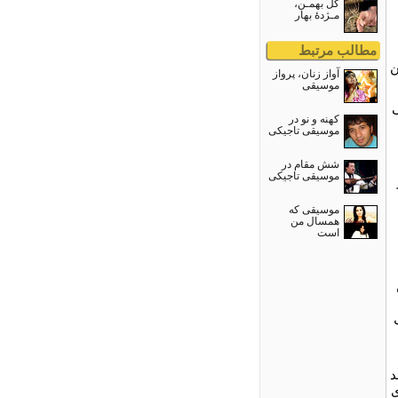
گل بهمـن،
مـژدۀ بهار
مطالب مرتبط
ن
آواز زنان، پرواز
موسیقی
کهنه و نو در
موسيقی تاجيکى
شش مقام در
موسیقی تاجیکی
موسیقی که
همسال من
است
د
ی