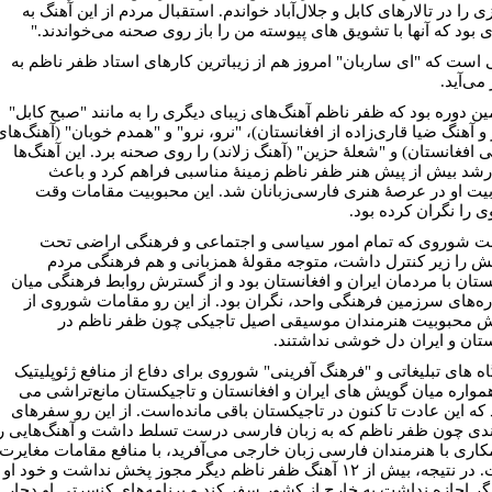
 را در تالارهای کابل و جلال‌آباد خواندم. استقبال مردم از این آهنگ به
ی بود که آنها با تشویق های پیوسته من را باز روی صحنه می‌خواندند."
 ‌است که "ای ساربان" امروز هم از زیباترین کارهای استاد ظفر ناظم به
می‌آید.
ین دوره بود که ظفر ناظم آهنگ‌های زیبای دیگری را به مانند "صبح کابل"
 آهنگ ضیا قاری‌زاده از افغانستان)، "نرو، نرو" و "همدم خوبان" (آهنگ‌های
 افغانستان) و "شعلۀ حزین" (آهنگ زلاند) را روی صحنه برد. این آهنگ‌ها
رشد بیش از پیش هنر ظفر ناظم زمینۀ مناسبی فراهم کرد و باعث
یت او در عرصۀ هنری فارسی‌زبانان شد. این محبوبیت مقامات وقت
 را نگران کرده بود.
 شوروی که تمام امور سیاسی و اجتماعی و فرهنگی اراضی تحت
 را زیر کنترل داشت، متوجه مقولۀ همزبانی و هم‌ فرهنگی مردم
ستان با مردمان ایران و افغانستان بود و از گسترش روابط فرهنگی میان
اره‌های سرزمین فرهنگی واحد، نگران بود. از این رو مقامات شوروی از
ش محبوبیت هنرمندان موسیقی اصیل تاجیکی چون ظفر ناظم در
ستان و ایران دل خوشی نداشتند.
ه های تبلیغاتی و "فرهنگ آفرینی" شوروی برای دفاع از منافع ژئوپلیتیک
مواره میان گویش های ایران و افغانستان و تاجیکستان مانع‌تراشی می
 که این عادت تا کنون در تاجیکستان باقی مانده‌است. از این رو سفرهای
دی چون ظفر ناظم که به زبان فارسی درست تسلط داشت و آهنگ‌هایی را
کاری با هنرمندان فارسی زبان خارجی می‌آفرید، با منافع مقامات مغایرت
داشت. در نتیجه، بیش از ۱۲ آهنگ ظفر ناظم دیگر مجوز پخش نداشت و خود او
گر اجازه نداشت به خارج از کشور سفر کند و برنامه‌های کنسرتی او دچار