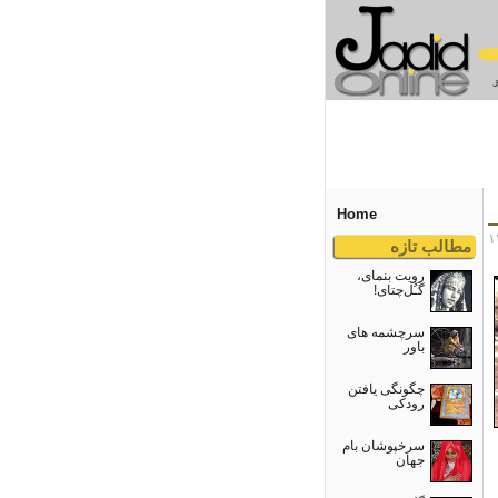
Home
مطالب تازه
رویت بنمای،
گـُل‌چتای!
سرچشمه های
باور
چگونگی یافتن
رودکی
سرخپوشان بام
جهان