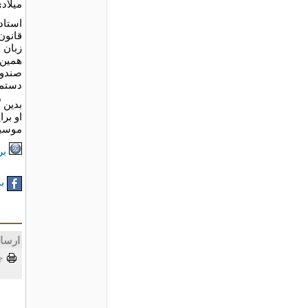
میلادی
استاد 
قانون
زبان 
همین 
صندوق
دستمز
بدین 
او برا
موسیق
بر
به
ارسا
چ