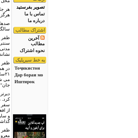
محل ب
تصویر بفرستید
هر جا 
تماس با ما
هرگز ن
درباره ما
صدها 
سالگر
اشتراک مطالب
ظفر ن
آخرین
سنتی 
مطالب
مدتی 
نحوه اشتراک
نشاند.
به خط سیریلیک
Тоҷикистон
در هم
۲۱س
Дар бораи мо
می شد
Иштирок
جان" ا
دیرتر
کرد. 
سفر ب
از اف
و سار
گذاش
ظفر نا
معروف