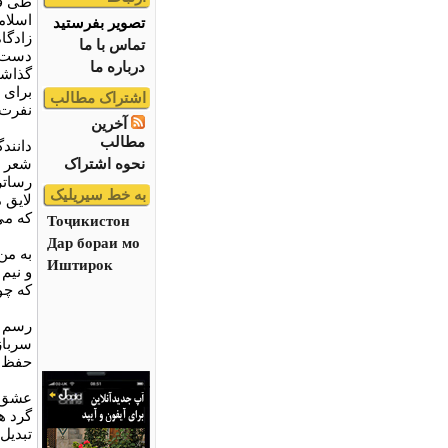
طی قر
اسلام
تصویر بفرستید
زادگا
تماس با ما
دست‌و
درباره ما
گذاشت
برای 
اشتراک مطالب
نفرت‌
آخرین
مطالب
دانندگ
نحوه اشتراک
شعر ش
رساتر
به خط سیریلیک
لایق 
که می
Тоҷикистон
Дар бораи мо
به من
Иштирок
و نیم
که چو
رسم م
سرباز
حفظ م
عشق ل
گرد ه
تبدیل 