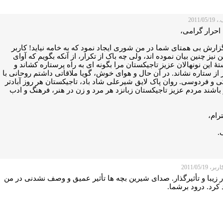
2011/0
احرار گرامی،
زارش بی همتای شما در من شوری ایجاد نمود که به خامه نیاید! کاربر
 نیز چنین بیان نموده اند، ولی چه باک از تکرار، از آنکه بگویم که آوای
 این نونهالان عزیز تاجیکستان مرا بگونه ای به راه پرستاره کشاند و
 از ستاره نشاند. در آن حال و هوای خوش، گویا ملاقاتی داشتم روحانی با
 و فردوسی. روان پاک لایق شیرعلی شاد باد، تاجیکستان هر روز آبادتر
 باشند مردم عزیز تاجیکستان زبانزد هر مرد و زن در هنر، فرهنگ و ادب
ترام،
.
 2011/05/19
 زیبا و تأثیرگذار. صدای شیرین بچه ها تأثیر عمیق و وصف نشدنی در من
 کرد. درود برشما.