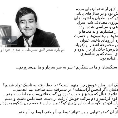
لایق آیینۀ تمام‌نمای مردم
ش بود و در سال‌های پایانی
که با طغیان و آشوب‌های
روی مصادف شد، سراپا
عی و سیاسی شده بود؛
از هشدارها و ندامت‌ها و
‌ها و رهنمون‌ها و حسرت
ه آرزوهای باخته. عنوان
Play
ن مجموعۀ اشعار او (فریاد
ادرس) حاکی از بار اندوه و
دو پاره شعر لایق شیرعلی با صدای خود او
udio
ی است که بر شانه‌های
افتاده بود:
 سنگستان و ما بی‌سنگریم / سر به سر سردار و ما بی‌سروریم...
جیک اندر وطن خویش چرا متهم است؟ / یا خطا رفته به تاجیک تولد شدنم؟
لقان دگر انجمن آراسته‌اند / در سمرقند نشد ساخته نیم انجمنم...
لامۀ اقبال که برخیز ز خواب / بزدلی گفت فلانی‌ست مخاطب نه منم...
کوه گرفتیم و دم مَرکب خویش / رفت از دست همه دامن دشت و دمنم
اسان، تو بگو، ساحت ایران‌ویچ کو؟ / من از این فاجعه چون شکوه به یزدان
.
ز آن که تو تنهایی و من تنهاتر / وطنم، آ وطنم، آ وطنم، آ وطنم.