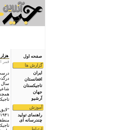
هزار
صفحه اول
قمر ا
گزارش ها
ایران
درست 
درگذش
افغانستان
تاجیکستان
شاعری
جهان
همچنا
آرشیو
تاجیک
آموزش
راهنمای تولید
چندرسانه ای
منطقۀ
تاجیک
ارتباط