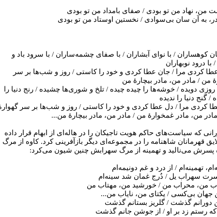
من، نهاد من تو بودی / صفای بامداد من تو بودی
ادر، به آن سان بی‌سوادی / نخستین اوستاد من تو بودی
ان کوهساران / با نوای آبشاران / با صفای چشمه‌ساران / با سرود باد و
/ با درود نوبهاران
طا کردی مرا / جان عطا کردی و خود را کاستی / روز و شب‌ها بر سر
ۀ من / مادر من، مادر بیچارۀ من
روزی دویده / خوشه‌ها را چیده چیده / تلخ و شوری‌ها چشیده / رنج دنیا را
/ گنج دنیا را ندیده
ا کردی مرا / دل عطا کردی و خود را کاستی / روز و شب‌ها بر سر گهوارۀ
مادر من، مادر غمخوارۀ من / مادر من، مادر بیچارۀ من...
رانی که سیاست‌های حاکم هویت تاجیکان را در هاله‌ای از ابهام قرار داده
لایق قهرمانان شاهنامه را در مجموعه‌ای دیگر بازآفرینی کرد. کاوه از مرگ
پسرش می‌نالید و تهمینه از مرگ سهرابش چنین شیون می‌کرد:
‌ام، تهمینه‌ام / از درد و غم دونیمه‌ام
رت سهراب یل / دُرج غمان شد سینه‌ام
 من، محراب من / خورشید من، مهتاب من
ن جهان بی‌کسی / یکتای من، نایاب من...
 دورانم گذشت / گلریز بستانم گذشت
که رستم زد بر او / از جوشن جانم گذشت