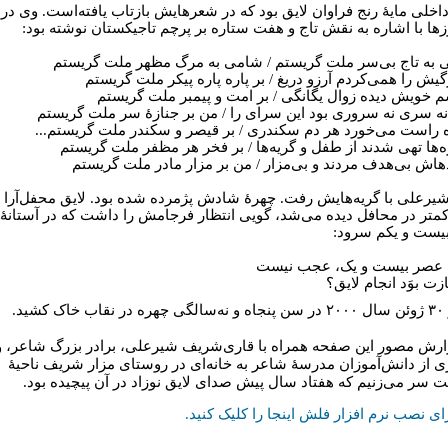
اخلی مایۀ رنج فراوان لایق بود که در شعرهایش بازتاب یافته‌است. وی در
زها با اشاره به نقش تاج و هفت ستاره بر پرچم تاجیکستان نوشته بود:
به تاج بی‌سر ملت گریستم / شامی به مرگ مظهر ملت گریستم
گیش را همی‌کردم آرزو دریغ / بر پاره پاره پیکر ملت گریستم
م خویش دیده زوال یگانگی / بر امت و پیمبر ملت گریستم
ه سری نه سروری بود این سرای را / من بر جنازۀ سر ملت گریستم
ه راست می‌خورد هر دم سکندری / بر قیصر و سکندر ملت گریستم...
ه‌ها تهی شدند از طفل و گریه‌ها / بر فخر هر مظفر ملت گریستم
هاش بی‌هدف مردند و بی‌مزار / من بر مزار مادر ملت گریستم
شیرعلی با گریه‌هایش رفت. چهرۀ شادش پژمرده شده بود. لایق محفل‌آرا
کمتر در محافل دیده می‌شد، گویی انتظار فرجامش را داشت که در آستانۀ
یست و یکم سرود:
ی عصر بیست و یک، عجب نیست
زت بوَد انجام لایق؟
ک کشید.
ارش مصور این صفحه همراه با قاری‌شریف شیرعلی، برادر بزرگ شاعر، و
 از دانش‌آموزان مدرسۀ شاعر به خانه‌ای در روستای مزار شریف ناحیۀ
ت سر می‌زنیم که هفتاد سال پیش صدای لایق نوزاد در آن پیچیده بود.
ای نصب نرم افزار فلش اینجا را کلیک کنيد.