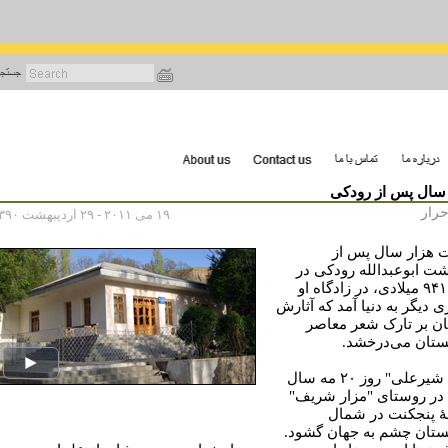
رفتن
به
محتوای
اصلی
 سال پس از رودکی
حرار
۱۹ می ۲۰۱۱ - ۲۹ اردیبهشت ۱۳۹۰
هزار سال پس از
ت ابوعبدالله رودکی در
سال ۹۴۱ میلادی، در زادگاه او
 دیگر به دنیا آمد که آثارش
ن بر تارک شعر معاصر
ستان می‌درخشد.
"لایق شیرعلی" روز ۲۰ مه سال
۱۹۴۱ در روستای "مزار شریف"
 پنجکنت در شمال
ستان چشم به جهان گشود.