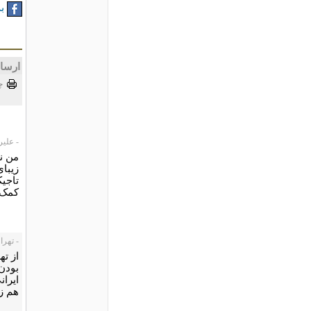
به
ارسا
چ
- علیرضا، 6
من نی
تاجیک
کمک د
- تهران ن
از ته
بودن 
ایران
هم ز