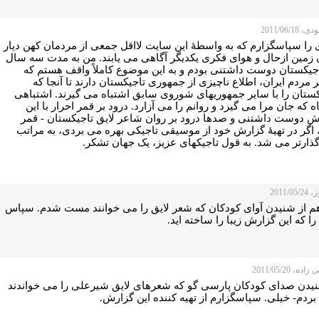
2011/06/18
 را سپاسگزارم که به واسطۀ این سایت لااقل جمعی از مردمان کهن دیار
ن زمین ازحال و هوای فکری یکدیگر آگاهی می یابند. من به مدت سه سال
اجیکستان دوست داشتنی بودم و به این موضوع کاملاً واقف هستم که
 مردم ایران، اطلاع ناچیزی از جمهوری تاجیکستان دارند تا آنجا که
کستان را با سایر جمهوریهای شوروی سابق اشتباه می گیرند. اشتباهی
ه که جان مرا می گیرد و روانم را می آزارد. درود بر قمر احرار با این
ش دوست داشتنی و صدها درود بر روان شاعر لایق تاجیکستان - قمر
 اگر در تهیۀ گزارش خود از موسیقی تاجیکی بهره می بردی، به مراتب
گذارتر می شد. به قول تاجیکهای عزیز، یک جهان تشکر.
2011/0
م از شنیدن آوای کودکان که شعر لایق را می خوانند مست شدم. سپاس
ا که این گزارش زیبا را ساخته اید.
ه، 2011/05/20
نیدن صدای کودکان پارسی گو که شعرهای لایق شیرعلی را می خواندند
ردم- خیلی. سپاسگزارم از تهیه کننده این گزارش.