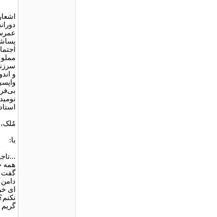
اشعار 
دوران
عمرش 
پساشو
اجتما
مملو 
سرزنش
و اندو
واپسی
بی‌فری
نومید
استاد 
مُلک،
یا:
...تا
همه خ
گفت ع
دامن 
ای خر
نکنم؟.
گریم ا