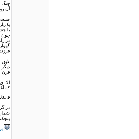
جنگ د
آن رو
صبحی 
یک‌پار
با چش
چون ن
در را
گهوار
فرزند
لایق 
دیگر 
قرن ب
الا ا
که آغا
و روز ۳۰ ژوئن سال ۲۰۰۰ در سن پنجاه و نه‌سالگی چهره در نقاب خا
در گز
شماری
پنجکن
بر