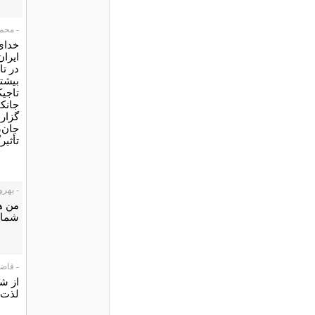
- محمودی، 
خدای
ایرا
در ت
بیشتر
تاجی
جانکا
گزار
جان،
تأثیر
- بهروز، 5/24
من ه
شما ر
- قاضی زاد
از ش
لذت ب