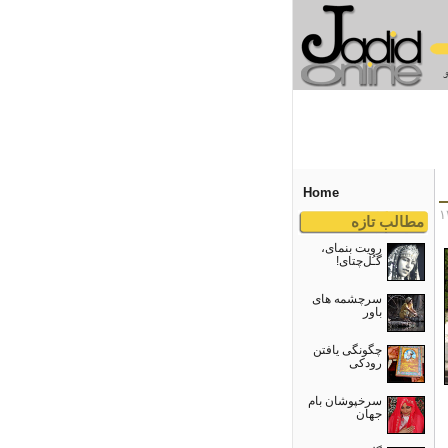
Home
مطالب تازه
رویت بنمای،
گـُل‌چتای!
سرچشمه های
باور
چگونگی یافتن
رودکی
سرخپوشان بام
جهان