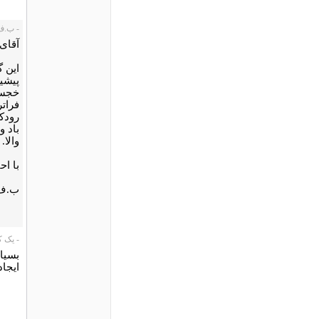
- ب.ف.، 5/19
آقای 
این گ
پیشین
خجستۀ
فراتر
رودکی
باد و
والا.
با اح
ب.ف
- یک کاربر،
بسیار
ایجاد