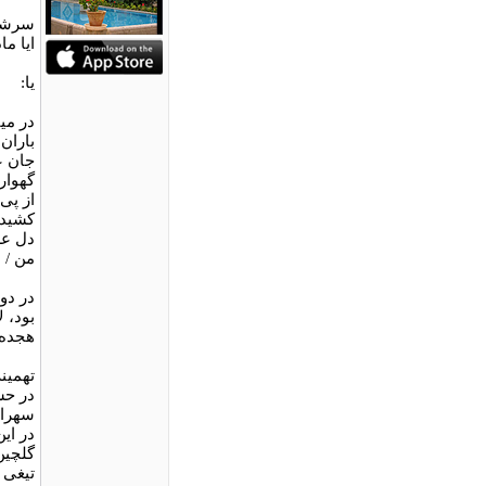
سرشت 
ایا م
یا:
در می
باران 
جان ع
گهوار
از پی 
کشیده 
دل عط
من / 
در دو
بود، 
هجده 
تهمینه
در حس
سهراب
در ای
گلچین
تیغی 