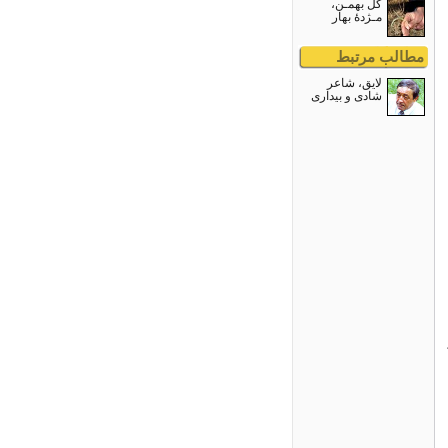
گل بهمـن،
مـژدۀ بهار
مطالب مرتبط
لایق، شاعر
شادی و بیداری