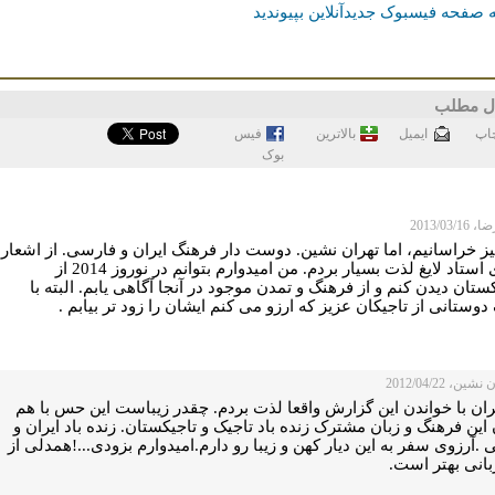
 صفحه فیسبوک جدیدآنلاین بپیوندید
ل مطلب
اپ
ايميل
بالاترین
فيس
بوک
2013/03/1
ز خراسانیم، اما تهران نشین. دوست دار فرهنگ ایران و فارسی. از اشعار
زیبای استاد لایغ لذت بسیار بردم. من امیدوارم بتوانم در نوروز 2014 از
ستان دیدن کنم و از فرهنگ و تمدن موجود در آنجا آگاهی یابم. البته با
وستانی از تاجیکان عزیز که ارزو می کنم ایشان را زود تر بیابم .
شین، 2012/04/22
ران با خواندن این گزارش واقعا لذت بردم. چقدر زیباست این حس با هم
این فرهنگ و زبان مشترک زنده باد تاجیک و تاجیکستان. زنده باد ایران و
ی .آرزوی سفر به این دیار کهن و زیبا رو دارم.امیدوارم بزودی...!همدلی از
بانی بهتر است.