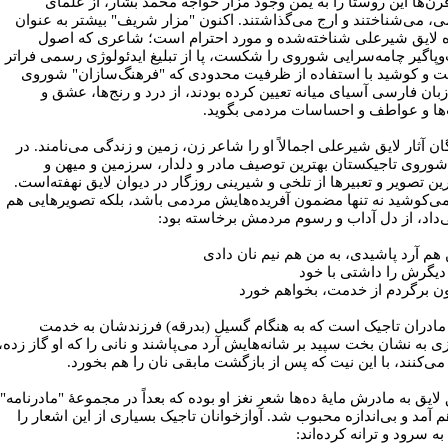
ن‌ها این روستا را به یمن وجود مزار خواجه محمد بشار، از علمای
ی، می‌شناختند و ارج می‌گذاشتند. اکنون "مزار شریف" بیشتر به عنوان
ه لایق شیرعلی شناخته‌شده و مورد احترام است؛ شاعری که اصول
پاگیر چامه‌سرایی شوروی را شکست، پا از تبلیغ ایدئولوژی رسمی فراتر
 و کوشید با استفاده از ظرفیت محدودی که "فرهنگ‌سازان" شوروی
زبان فارسی آسیای میانه تعیین کرده بودند، از درد و رنج‌ها، عشق و
ها و عواطف و احساسات مردمی بگوید.
ان آثار لایق شیرعلی اجمالاً او را شاعر زن، زمین و زندگی می‌نامند. در
وروی تاجیکستان بهترین توصیف مادر و دلدار، سرزمین و میهن و
ین تصویر و تعبیرها از تلخی و شیرینی روزگار در دیوان لایق نهفته‌است.
می‌کوشید نه تنها مضمون آفریده‌هایش مردمی باشد، بلکه تصویرهایی هم
‌داد، از دل آداب و رسوم مردمش برخاسته بود:
 هم آرد پاشیدی، به من هم نیم نان دادی
 دیگرش را داشتی با خود
ن برگردم از خدمت، بخواهم خورد
ادران تاجیک است که به هنگام گسیل (بدرقه) فرزند‌شان به خدمت
ی به نشان بخت سپید بر شانه‌هایش آرد می‌پاشند و نانی را که او گاز زده،
ی‌کنند، با این نیت که پس از بازگشت مابقی نان را هم بخورد.
ایق به مادرش مایۀ ده‌ها شعر نغز او بوده که بعداً در مجموعۀ "مادرنامه"
م آمد و بی‌اندازه محبوب شد. آوازخوانان تاجیک بسیاری از این اشعار را
به سرود و ترانه کرده‌اند: